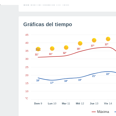
Luz diurna restante
7h 45m
Gráficas del tiempo
45
40
37°
37°
35°
35
32°
31°
31°
30
25
22°
20
21°
19°
18°
18°
17°
15
10
°C
Dom
9
Lun
10
Mar
11
Mié
12
Jue
13
Vie
14
Máxima