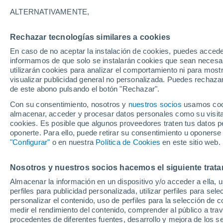
29°
ALTERNATIVAMENTE,
Rechazar tecnologías similares a cookies
UV
6 Alto
En caso de no aceptar la instalación de cookies, puedes accede
Sensación de 29°
FPS
15-25
informamos de que solo se instalarán cookies que sean necesari
utilizarán cookies para analizar el comportamiento ni para most
visualizar publicidad general no personalizada. Puedes rechazar
de este abono pulsando el botón "Rechazar".
Predicción
Se aproximan tormentas esta tarde de domin
Con su consentimiento, nosotros y
nuestros socios
usamos cooki
la CDMX: mayor probabilidad de lluvia a parti
almacenar, acceder y procesar datos personales como su visita e
las 13:00 horas
cookies. Es posible que algunos proveedores traten tus datos pe
Clima 1 - 7 días
Por hora
Actualidad
Mapa de nub
oponerte. Para ello, puede retirar su consentimiento u oponerse
"Configurar"
o en nuestra
Política de Cookies
en este sitio web.
Nosotros y nuestros socios hacemos el siguiente trata
Mañana
Martes
M
Hoy
Almacenar la información en un dispositivo y/o acceder a ella, 
10 Ago
11 Ago
9 Ago
perfiles para publicidad personalizada, utilizar perfiles para sele
personalizar el contenido, uso de perfiles para la selección de c
medir el rendimiento del contenido, comprender al público a tra
procedentes de diferentes fuentes, desarrollo y mejora de los se