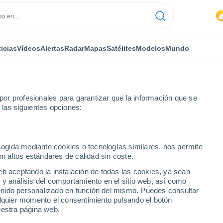
icias
Vídeos
Alertas
Radar
Mapas
Satélites
Modelos
Mundo
or profesionales para garantizar que la información que se
 las siguientes opciones:
Mottereau
ecogida mediante cookies o tecnologías similares, nos permite
on altos estándares de calidad sin coste.
eb aceptando la instalación de todas las cookies, ya sean
 y análisis del comportamiento en el sitio web, así como
...
ntenido personalizado en función del mismo. Puedes consultar
alquier momento el consentimiento pulsando el botón
Por hora
uestra página web.
Intervalos nubosos en las
próximas horas