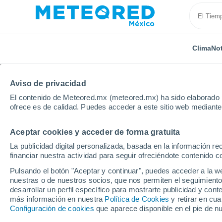
Clima
Not
Aviso de privacidad
El contenido de Meteored.mx (meteored.mx) ha sido elaborado p
ofrece es de calidad. Puedes acceder a este sitio web mediante
Aceptar cookies y acceder de forma gratuita
Inicio
Francia
Centro-Valle de Loira
Eure y Loir
La publicidad digital personalizada, basada en la información r
financiar nuestra actividad para seguir ofreciéndote contenido c
Clima en Mottereau
Pulsando el botón "Aceptar y continuar", puedes acceder a la w
nuestras o de nuestros socios, que nos permiten el seguimiento
14:10
Domingo
desarrollar un perfil específico para mostrarte publicidad y co
más información en nuestra
Política de Cookies
y retirar en cu
Configuración de cookies
que aparece disponible en el pie de n
Nubes y claros