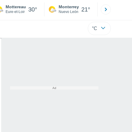
Mottereau
Monterrey
Mexicali
30°
21°
Eure-et-Loir
Nuevo León
Baja C
°C