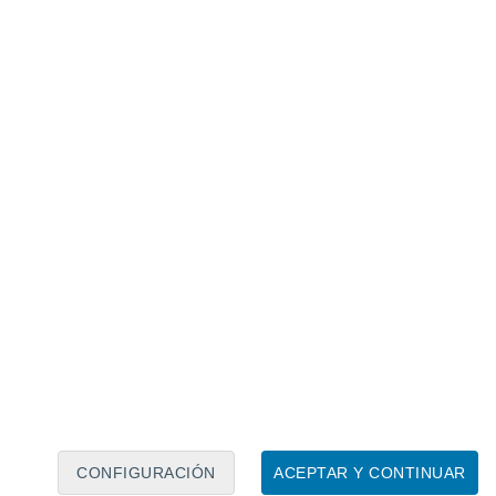
Calendario lunar
Lun
Mar
Mié
Jue
Vie
Sáb
Dom
9
10
11
12
13
14
15
16
17
18
19
20
21
22
CONFIGURACIÓN
ACEPTAR Y CONTINUAR