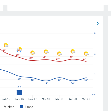
6
32°
4
29°
28°
28°
27°
27°
27°
21°
2
17°
16°
16°
16°
14°
14°
0.5
mm
Sáb
15
Dom
16
Lun
17
Mar
18
Mié
19
Jue
20
Vie
21
Mínima
Lluvia