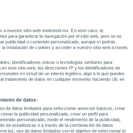
Aviso de nivel amarillo
Alerta moderada por tormenta en
Mottereau hoy
r a nuestro sitio web meteored.mx. En este caso, te
as para garantizar la navegación por el sitio web, pero no se
rar publicidad o contenido personalizado, aunque sí podrás
 la instalación de cookies y acceder a nuestro sitio web a través
go en
es, identificadores únicos o tecnologías similares para
r de
n este sitio web, las direcciones IP y los identificadores de
rsonales en virtud de un interés legítimo, algo a lo que puedes
osidad
Radar de lluvia
Satélites
Modelos
 al tratamiento de datos en cualquier momento haciendo clic en
miento de datos:
iércoles
Jueves
Viernes
Sábado
uso de datos limitados para seleccionar anuncios básicos, crear
12 Ago
13 Ago
14 Ago
15 Ago
ccionar la publicidad personalizada, crear un perfil para
ontenido personalizado, medir el rendimiento de la publicidad,
vés de estadísticas o a través de la combinación de datos
rvicios, uso de datos limitados con el objetivo de seleccionar el