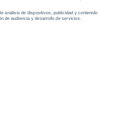
35°
/
19°
37°
/
21°
37°
/
22°
32°
/
21°
e análisis de dispositivos, publicidad y contenido
n de audiencia y desarrollo de servicios.
-
30
km/h
11
-
21
km/h
14
-
32
km/h
11
-
41
km/h
o
Oeste
6 Alto
6
-
20 km/h
FPS:
15-25
Oeste
6 Alto
10
-
25 km/h
FPS:
15-25
Oeste
5 Medio
12
-
28 km/h
FPS:
6-10
Oeste
3 Medio
12
-
28 km/h
FPS:
6-10