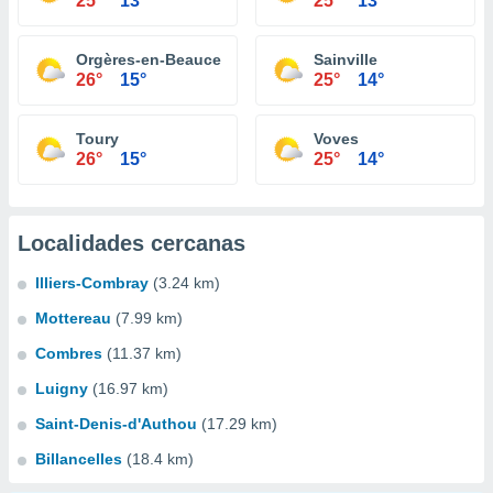
25°
13°
25°
13°
Orgères-en-Beauce
Sainville
26°
15°
25°
14°
Toury
Voves
26°
15°
25°
14°
Localidades cercanas
Illiers-Combray
(3.24 km)
Mottereau
(7.99 km)
Combres
(11.37 km)
Luigny
(16.97 km)
Saint-Denis-d'Authou
(17.29 km)
Billancelles
(18.4 km)