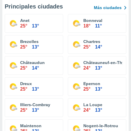
Principales ciudades
Más ciudades
Anet
Bonneval
25°
13°
18°
11°
Brezolles
Chartres
25°
13°
25°
14°
Châteaudun
Châteauneuf-en-Thymer
25°
14°
24°
13°
Dreux
Epernon
25°
13°
25°
13°
Illiers-Combray
La Loupe
25°
13°
24°
13°
Maintenon
Nogent-le-Rotrou