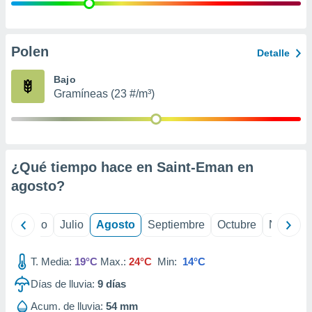
ados con el
 seleccionar
o.
calización
Polen
Detalle
precisa e
ión mediante
Bajo
Gramíneas (23 #/m³)
, publicidad
dos,
 publicidad
,
¿Qué tiempo hace en Saint-Eman en
ón de
 desarrollo
agosto
?
s.
tros 1199
yo
Junio
Julio
Agosto
Septiembre
Octubre
Noviemb
ios
T. Media:
19°C
Max.:
24°C
Min:
14°C
Días de lluvia:
9
días
Acum. de lluvia:
54 mm