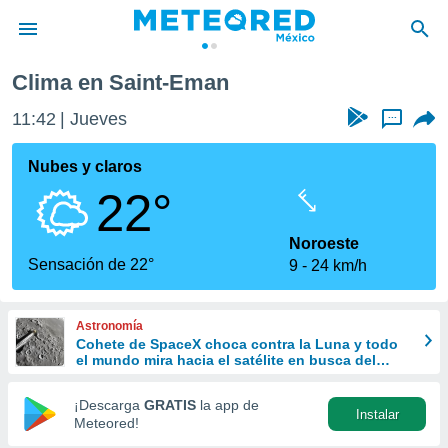
Eman
Clima en Saint-Eman
privacidad
11:42
Jueves
...
o de
mx
mx) ha sido
Nubes y claros
or
22°
es para
ue la
 que se
Noroeste
e calidad.
Sensación de 22°
9
24 km/h
eder a este
ediante las
opciones:
Astronomía
Cohete de SpaceX choca contra la Luna y todo
ookies y
el mundo mira hacia el satélite en busca del
e forma
cráter
¡Descarga
GRATIS
la app de
Instalar
d digital
Meteored!
ada, basada