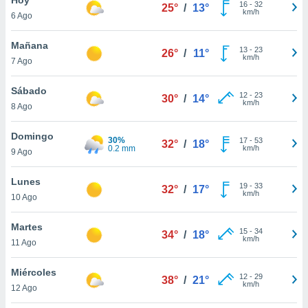
ublicidad y
16
-
32
25°
/
13°
km/h
6 Ago
do en
 mismo.
Mañana
13
-
23
26°
/
11°
sultar más
km/h
7 Ago
 en nuestra
 Cookies
y
Sábado
12
-
23
ualquier
30°
/
14°
km/h
8 Ago
ento
 botón
Domingo
30%
17
-
53
32°
/
18°
ación de
0.2 mm
km/h
9 Ago
kies
 disponible
Lunes
19
-
33
e nuestra
32°
/
17°
km/h
10 Ago
.
Martes
IVAMENTE,
15
-
34
34°
/
18°
km/h
11 Ago
as
Miércoles
12
-
29
38°
/
21°
 a cookies
km/h
12 Ago
 no aceptar