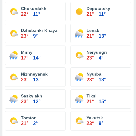
Chokurdakh
Deputatsky
22°
11°
21°
11°
Dzhebariki-Khaya
Lensk
23°
9°
21°
13°
Mirny
Neryungri
17°
14°
23°
4°
Nizhneyansk
Nyurba
23°
13°
23°
13°
Saskylakh
Tiksi
23°
12°
21°
15°
Tomtor
Yakutsk
21°
2°
23°
9°