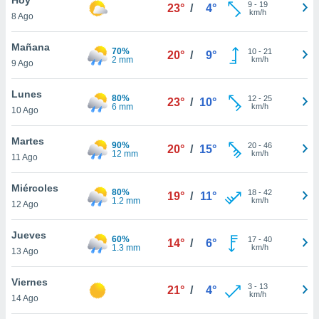
ublicidad y
9
-
19
23°
/
4°
km/h
8 Ago
do en
 mismo.
Mañana
70%
10
-
21
20°
/
9°
sultar más
2 mm
km/h
9 Ago
 en nuestra
 Cookies
y
Lunes
80%
12
-
25
ualquier
23°
/
10°
6 mm
km/h
10 Ago
ento
 botón
Martes
90%
20
-
46
20°
/
15°
ación de
12 mm
km/h
11 Ago
kies
 disponible
Miércoles
80%
18
-
42
e nuestra
19°
/
11°
1.2 mm
km/h
12 Ago
.
Jueves
IVAMENTE,
60%
17
-
40
14°
/
6°
1.3 mm
km/h
13 Ago
as
Viernes
3
-
13
21°
/
4°
 a cookies
km/h
14 Ago
 no aceptar