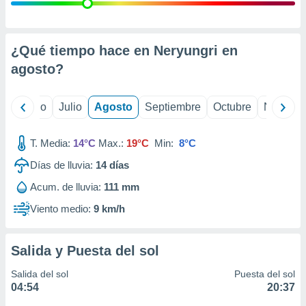
ados con el
 seleccionar
o.
calización
¿Qué tiempo hace en Neryungri en
precisa e
agosto
?
ión mediante
, publicidad
yo
Junio
Julio
Agosto
Septiembre
Octubre
Noviemb
dos,
 publicidad
T. Media:
14°C
Max.:
19°C
Min:
8°C
,
Días de lluvia:
14
días
ón de
 desarrollo
Acum. de lluvia:
111 mm
s.
Viento medio:
9 km/h
tros 1199
ios
Salida y Puesta del sol
Salida del sol
Puesta del sol
04:54
20:37