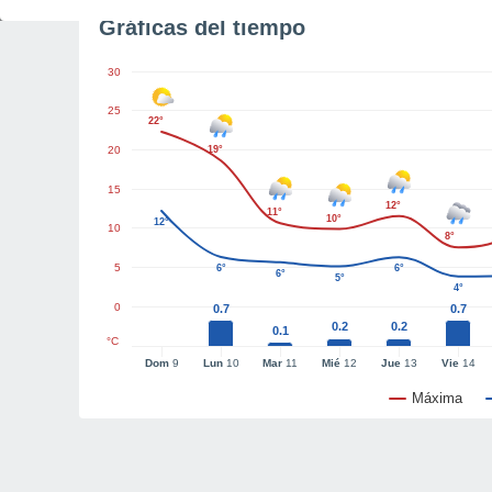
Gráficas del tiempo
30
25
22°
20
19°
15
12°
11°
10°
12°
10
8°
5
6°
6°
6°
5°
4°
0
0.7
0.7
0.2
0.2
0.1
°C
Dom
9
Lun
10
Mar
11
Mié
12
Jue
13
Vie
14
Máxima