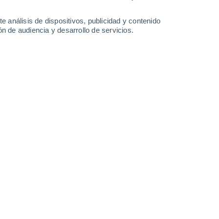
0.2 mm
0.2 mm
0.7 mm
0.2 mm
10°
/
5°
12°
/
6°
8°
/
4°
9°
/
4°
e análisis de dispositivos, publicidad y contenido
n de audiencia y desarrollo de servicios.
-
55
km/h
21
-
42
km/h
15
-
28
km/h
18
-
35
km/h
s
Sureste
1 Bajo
°
10
-
19 km/h
FPS:
no
s
Sureste
1 Bajo
°
10
-
18 km/h
FPS:
no
nuboso
Sureste
0 Bajo
°
9
-
16 km/h
FPS:
no
nuboso
Sureste
0 Bajo
°
8
-
15 km/h
FPS:
no