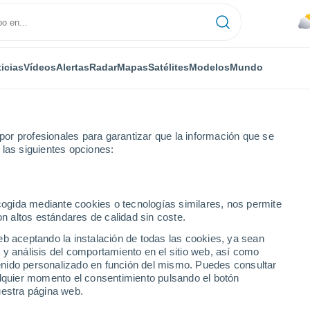
icias
Vídeos
Alertas
Radar
Mapas
Satélites
Modelos
Mundo
or profesionales para garantizar que la información que se
 las siguientes opciones:
ecogida mediante cookies o tecnologías similares, nos permite
on altos estándares de calidad sin coste.
eb aceptando la instalación de todas las cookies, ya sean
 y análisis del comportamiento en el sitio web, así como
...
ntenido personalizado en función del mismo. Puedes consultar
alquier momento el consentimiento pulsando el botón
Por hora
uestra página web.
Cielos nubosos en las próximas
horas