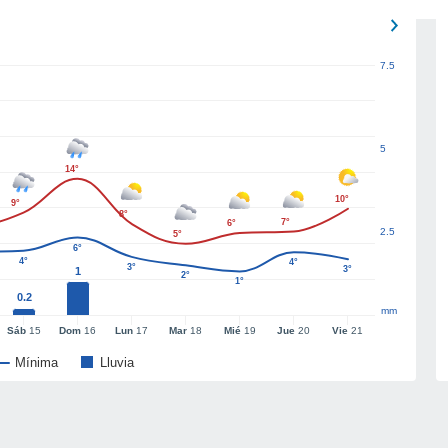
7.5
5
14°
10°
9°
8°
7°
6°
2.5
5°
6°
4°
4°
3°
3°
1
2°
1°
0.2
mm
Sáb
15
Dom
16
Lun
17
Mar
18
Mié
19
Jue
20
Vie
21
Mínima
Lluvia