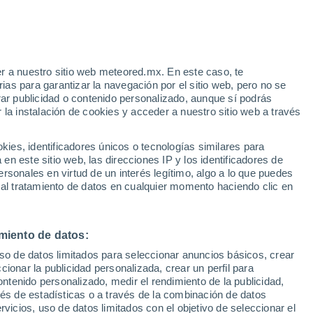
r a nuestro sitio web meteored.mx. En este caso, te
as para garantizar la navegación por el sitio web, pero no se
rar publicidad o contenido personalizado, aunque sí podrás
 la instalación de cookies y acceder a nuestro sitio web a través
go en
es, identificadores únicos o tecnologías similares para
r de
n este sitio web, las direcciones IP y los identificadores de
rsonales en virtud de un interés legítimo, algo a lo que puedes
osidad
Radar de lluvia
Satélites
Modelos
 al tratamiento de datos en cualquier momento haciendo clic en
miento de datos:
iércoles
Jueves
Viernes
Sábado
uso de datos limitados para seleccionar anuncios básicos, crear
12 Ago
13 Ago
14 Ago
15 Ago
ccionar la publicidad personalizada, crear un perfil para
ontenido personalizado, medir el rendimiento de la publicidad,
vés de estadísticas o a través de la combinación de datos
rvicios, uso de datos limitados con el objetivo de seleccionar el
60%
50%
70%
60%