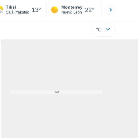
Tiksi
Monterrey
Mexicali
13°
22°
Sajá (Yakutia)
Nuevo León
Baja C
°C