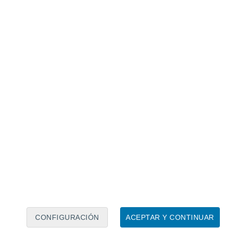
Calendario lunar
Lun
Mar
Mié
Jue
Vie
Sáb
Dom
9
10
11
12
13
14
15
16
17
18
19
20
21
22
CONFIGURACIÓN
ACEPTAR Y CONTINUAR