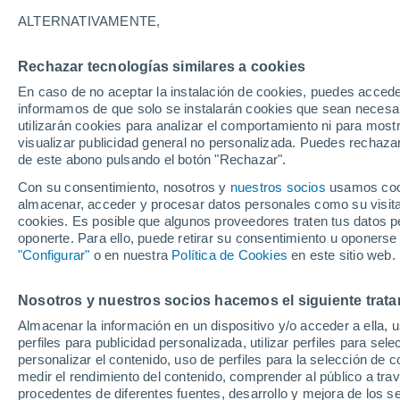
14°
ALTERNATIVAMENTE,
Rechazar tecnologías similares a cookies
Sureste
En caso de no aceptar la instalación de cookies, puedes accede
Sensación de 14°
5
-
11 km/h
informamos de que solo se instalarán cookies que sean necesari
utilizarán cookies para analizar el comportamiento ni para most
visualizar publicidad general no personalizada. Puedes rechazar
de este abono pulsando el botón "Rechazar".
Predicción
Se aproximan tormentas esta tarde de domin
Con su consentimiento, nosotros y
nuestros socios
usamos cooki
la CDMX: mayor probabilidad de lluvia a parti
almacenar, acceder y procesar datos personales como su visita e
las 13:00 horas
cookies. Es posible que algunos proveedores traten tus datos pe
Clima 1 - 7 días
Por hora
Actualidad
Mapa de nub
oponerte. Para ello, puede retirar su consentimiento u oponerse
"Configurar"
o en nuestra
Política de Cookies
en este sitio web.
Nosotros y nuestros socios hacemos el siguiente trata
Mañana
Martes
M
Hoy
Almacenar la información en un dispositivo y/o acceder a ella, 
10 Ago
11 Ago
9 Ago
perfiles para publicidad personalizada, utilizar perfiles para sele
personalizar el contenido, uso de perfiles para la selección de c
medir el rendimiento del contenido, comprender al público a tra
procedentes de diferentes fuentes, desarrollo y mejora de los se
30%
30%