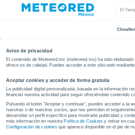
Clima
Not
Aviso de privacidad
El contenido de Meteored.mx (meteored.mx) ha sido elaborado p
ofrece es de calidad. Puedes acceder a este sitio web mediante
Aceptar cookies y acceder de forma gratuita
Inicio
Rusia
Sajá (Yakutia)
Tiksi
La publicidad digital personalizada, basada en la información r
financiar nuestra actividad para seguir ofreciéndote contenido c
Clima en Tiksi
Pulsando el botón "Aceptar y continuar", puedes acceder a la w
nuestras o de nuestros socios, que nos permiten el seguimiento
22:12
Domingo
desarrollar un perfil específico para mostrarte publicidad y co
más información en nuestra
Política de Cookies
y retirar en cu
Configuración de cookies
que aparece disponible en el pie de n
Parcialmente nuboso