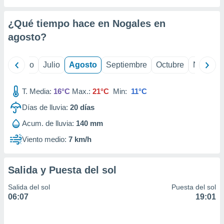
ados con el
 seleccionar
o.
¿Qué tiempo hace en Nogales en
calización
agosto
?
precisa e
ión mediante
yo
Junio
Julio
Agosto
Septiembre
Octubre
Noviemb
, publicidad
T. Media:
16°C
Max.:
21°C
Min:
11°C
dos,
 publicidad
Días de lluvia:
20
días
,
ón de
Acum. de lluvia:
140 mm
 desarrollo
Viento medio:
7 km/h
s.
tros 1199
ios
Salida y Puesta del sol
Salida del sol
Puesta del sol
06:07
19:01