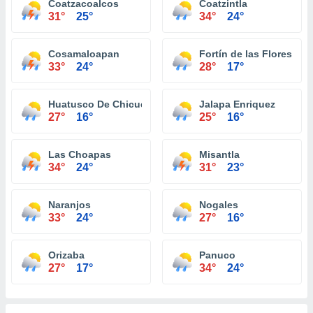
Coatzacoalcos
Coatzintla
31°
25°
34°
24°
Cosamaloapan
Fortín de las Flores
33°
24°
28°
17°
Huatusco De Chicuellar
Jalapa Enriquez
27°
16°
25°
16°
Las Choapas
Misantla
34°
24°
31°
23°
Naranjos
Nogales
33°
24°
27°
16°
Orizaba
Panuco
27°
17°
34°
24°