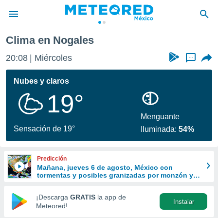
Clima en Nogales
privacidad
20:08
Miércoles
...
o de
mx
mx) ha sido
Nubes y claros
or
19°
es para
ue la
 que se
Menguante
e calidad.
Sensación de 19°
Iluminada:
54%
eder a este
ediante las
opciones:
Predicción
Mañana, jueves 6 de agosto, México con
ookies y
tormentas y posibles granizadas por monzón y
e forma
ondas tropicales
¡Descarga
GRATIS
la app de
Instalar
d digital
Meteored!
ada, basada