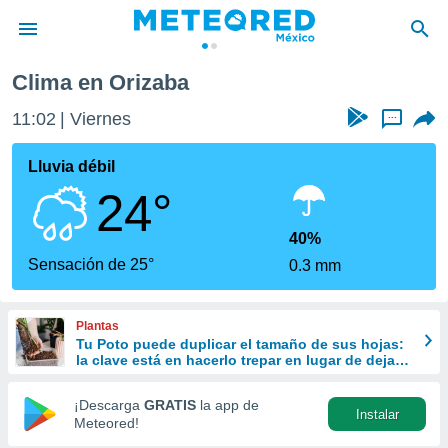
Clima en Orizaba
privacidad
11:02
Viernes
...
o de
mx
mx) ha sido
Lluvia débil
or
24°
es para
ue la
 que se
40%
e calidad.
Sensación de 25°
0.3 mm
eder a este
ediante las
opciones:
Plantas
Tu Poto puede duplicar el tamaño de sus hojas:
ookies y
la clave está en hacerlo trepar en lugar de dejarlo
e forma
colgar
¡Descarga
GRATIS
la app de
Instalar
d digital
Meteored!
ada, basada