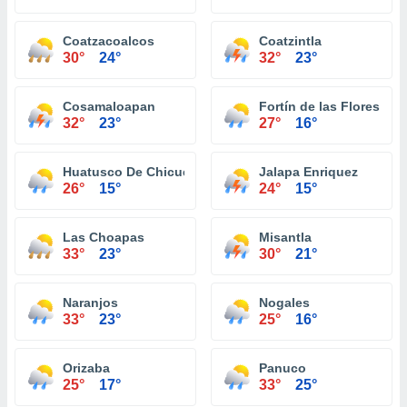
Coatzacoalcos
Coatzintla
30°
24°
32°
23°
Cosamaloapan
Fortín de las Flores
32°
23°
27°
16°
Huatusco De Chicuellar
Jalapa Enriquez
26°
15°
24°
15°
Las Choapas
Misantla
33°
23°
30°
21°
Naranjos
Nogales
33°
23°
25°
16°
Orizaba
Panuco
25°
17°
33°
25°