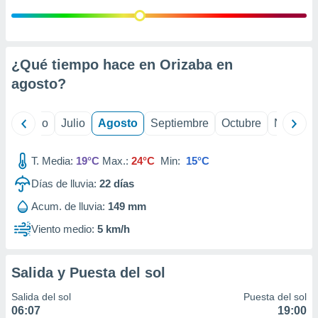
ados con el
 seleccionar
o.
calización
¿Qué tiempo hace en Orizaba en
precisa e
ión mediante
agosto
?
, publicidad
yo
Junio
Julio
Agosto
Septiembre
Octubre
Noviemb
dos,
 publicidad
,
T. Media:
19°C
Max.:
24°C
Min:
15°C
ón de
Días de lluvia:
22
días
 desarrollo
s.
Acum. de lluvia:
149 mm
tros 1199
Viento medio:
5 km/h
ios
Salida y Puesta del sol
Salida del sol
Puesta del sol
06:07
19:00