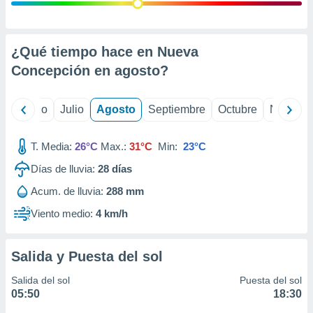
ados con el
 seleccionar
o.
calización
¿Qué tiempo hace en Nueva
precisa e
Concepción en
agosto
?
ión mediante
, publicidad
yo
Junio
Julio
Agosto
Septiembre
Octubre
Noviemb
dos,
 publicidad
T. Media:
26°C
Max.:
31°C
Min:
23°C
,
Días de lluvia:
28
días
ón de
 desarrollo
Acum. de lluvia:
288 mm
s.
Viento medio:
4 km/h
tros 1199
ios
Salida y Puesta del sol
Salida del sol
Puesta del sol
05:50
18:30