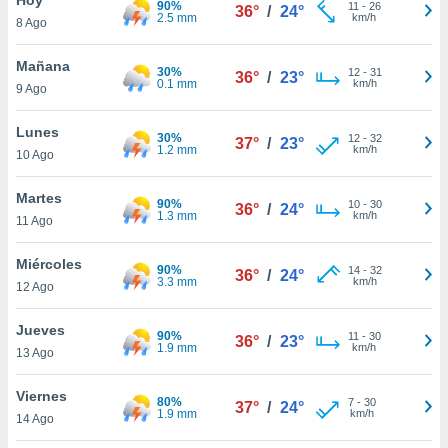
90%
ublicidad y
11
-
26
36°
/
24°
2.5 mm
km/h
8 Ago
do en
 mismo.
Mañana
30%
12
-
31
36°
/
23°
sultar más
0.1 mm
km/h
9 Ago
 en nuestra
 Cookies
y
Lunes
30%
12
-
32
ualquier
37°
/
23°
1.2 mm
km/h
10 Ago
ento
 botón
Martes
90%
10
-
30
36°
/
24°
ación de
1.3 mm
km/h
11 Ago
kies
 disponible
Miércoles
90%
14
-
32
e nuestra
36°
/
24°
3.3 mm
km/h
12 Ago
.
Jueves
IVAMENTE,
90%
11
-
30
36°
/
23°
1.9 mm
km/h
13 Ago
as
Viernes
80%
7
-
30
37°
/
24°
 a cookies
1.9 mm
km/h
14 Ago
 no aceptar