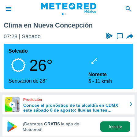
pción
Clima en Nueva Concepción
privacidad
07:28
Sábado
...
o de
mx
mx) ha sido
Soleado
or
26°
es para
ue la
 que se
Noreste
e calidad.
Sensación de 28°
5
11 km/h
eder a este
ediante las
opciones:
Predicción
Conoce el pronóstico de tu alcaldía en CDMX
ookies y
este sábado 8 de agosto: lluvias fuertes
e forma
refrescarán las temperaturas
¡Descarga
GRATIS
la app de
Instalar
d digital
Meteored!
ada, basada