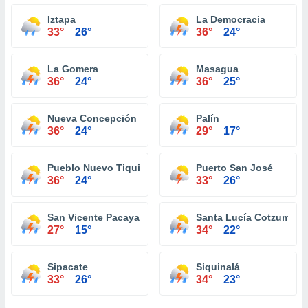
Iztapa
La Democracia
33°
26°
36°
24°
La Gomera
Masagua
36°
24°
36°
25°
Nueva Concepción
Palín
36°
24°
29°
17°
Pueblo Nuevo Tiquisate
Puerto San José
36°
24°
33°
26°
San Vicente Pacaya
Santa Lucía Cotzumalg
27°
15°
34°
22°
Sipacate
Siquinalá
33°
26°
34°
23°