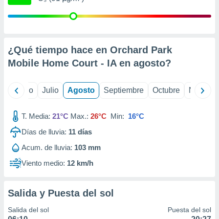
ados con el
 seleccionar
o.
calización
precisa e
¿Qué tiempo hace en Orchard Park
ión mediante
Mobile Home Court - IA en
agosto
?
, publicidad
yo
Junio
Julio
Agosto
Septiembre
Octubre
Noviemb
dos,
 publicidad
,
T. Media:
21°C
Max.:
26°C
Min:
16°C
ón de
 desarrollo
Días de lluvia:
11
días
s.
Acum. de lluvia:
103 mm
tros 1199
ios
Viento medio:
12 km/h
Salida y Puesta del sol
Salida del sol
Puesta del sol