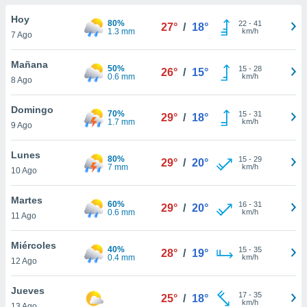
ublicidad y
Hoy
80%
22
-
41
27°
/
18°
do en
1.3 mm
km/h
7 Ago
 mismo.
sultar más
Mañana
50%
15
-
28
 en nuestra
26°
/
15°
0.6 mm
km/h
8 Ago
 Cookies
y
ualquier
Domingo
70%
15
-
31
29°
/
18°
ento
1.7 mm
km/h
9 Ago
 botón
ación de
Lunes
80%
15
-
29
kies
29°
/
20°
7 mm
km/h
10 Ago
 disponible
e nuestra
Martes
.
60%
16
-
31
29°
/
20°
0.6 mm
km/h
11 Ago
IVAMENTE,
Miércoles
40%
15
-
35
28°
/
19°
0.4 mm
km/h
12 Ago
as
 a cookies
Jueves
17
-
35
25°
/
18°
 no aceptar
km/h
13 Ago