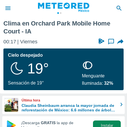
e Home Court
Clima en Orchard Park Mobile Home
privacidad
Court - IA
o de
mx
00:17
Viernes
...
mx) ha sido
or
Cielo despejado
es para
ue la
19°
 que se
e calidad.
Menguante
eder a este
Sensación de 19°
ediante las
Iluminada:
32%
opciones:
ookies y
Última hora
e forma
Claudia Sheinbaum arranca la mayor jornada de
reforestación de México: 6.6 millones de árboles
este 9 de agosto
d digital
¡Descarga
GRATIS
la app de
ada, basada
Instalar