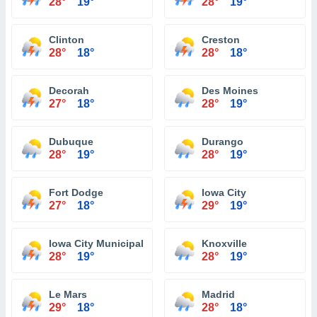
28°
19°
28°
19°
Clinton
Creston
28°
18°
28°
18°
Decorah
Des Moines
27°
18°
28°
19°
Dubuque
Durango
28°
19°
28°
19°
Fort Dodge
Iowa City
27°
18°
29°
19°
Iowa City Municipal Airport
Knoxville
28°
19°
28°
19°
Le Mars
Madrid
29°
18°
28°
18°