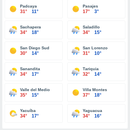
Padcaya
Pasajes
31°
11°
17°
3°
Sachapera
Saladillo
34°
18°
34°
15°
San Diego Sud
San Lorenzo
30°
14°
31°
10°
Sanandita
Tariquia
34°
17°
32°
14°
Valle del Medio
Villa Montes
35°
15°
37°
18°
Yacuíba
Yaguacua
34°
17°
34°
16°