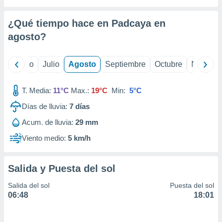
ados con el
 seleccionar
o.
¿Qué tiempo hace en Padcaya en
calización
agosto
?
precisa e
ión mediante
yo
Junio
Julio
Agosto
Septiembre
Octubre
Noviemb
, publicidad
T. Media:
11°C
Max.:
19°C
Min:
5°C
dos,
 publicidad
Días de lluvia:
7
días
,
ón de
Acum. de lluvia:
29 mm
 desarrollo
Viento medio:
5 km/h
s.
tros 1199
ios
Salida y Puesta del sol
Salida del sol
Puesta del sol
06:48
18:01