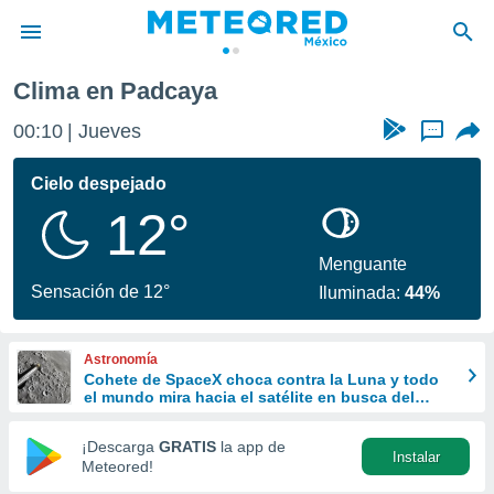
Clima en Padcaya
privacidad
00:10
Jueves
...
o de
mx
mx) ha sido
Cielo despejado
or
12°
es para
ue la
 que se
Menguante
e calidad.
Sensación de 12°
Iluminada:
44%
eder a este
ediante las
opciones:
Astronomía
Cohete de SpaceX choca contra la Luna y todo
ookies y
el mundo mira hacia el satélite en busca del
e forma
cráter
¡Descarga
GRATIS
la app de
Instalar
d digital
Meteored!
ada, basada