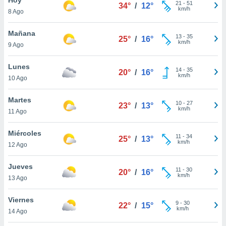
ublicidad y
21
-
51
34°
/
12°
km/h
8 Ago
do en
 mismo.
Mañana
13
-
35
25°
/
16°
sultar más
km/h
9 Ago
 en nuestra
 Cookies
y
Lunes
14
-
35
ualquier
20°
/
16°
km/h
10 Ago
ento
 botón
Martes
10
-
27
23°
/
13°
ación de
km/h
11 Ago
kies
 disponible
Miércoles
11
-
34
e nuestra
25°
/
13°
km/h
12 Ago
.
Jueves
IVAMENTE,
11
-
30
20°
/
16°
km/h
13 Ago
as
Viernes
9
-
30
22°
/
15°
 a cookies
km/h
14 Ago
 no aceptar