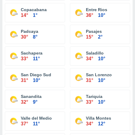
Copacabana
Entre Rios
14°
1°
36°
10°
Padcaya
Pasajes
30°
8°
15°
2°
Sachapera
Saladillo
33°
11°
34°
10°
San Diego Sud
San Lorenzo
31°
10°
31°
10°
Sanandita
Tariquia
32°
9°
33°
10°
Valle del Medio
Villa Montes
37°
11°
34°
12°