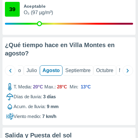
ados con el
Aceptable
 seleccionar
39
o.
O₃ (97 µg/m³)
calización
precisa e
ión mediante
¿Qué tiempo hace en Villa Montes en
, publicidad
agosto
?
dos,
 publicidad
,
yo
Junio
Julio
Agosto
Septiembre
Octubre
Noviemb
ón de
 desarrollo
s.
T. Media:
20°C
Max.:
28°C
Min:
13°C
tros 1199
Días de lluvia:
3
días
ios
Acum. de lluvia:
9 mm
Viento medio:
7 km/h
Salida y Puesta del sol