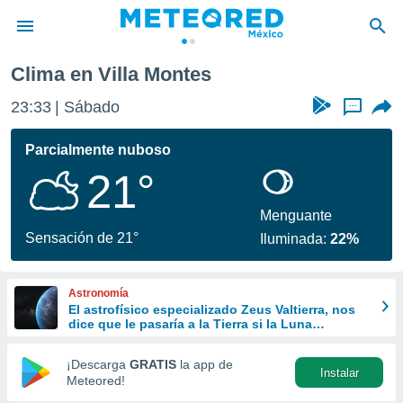
Clima en Villa Montes
privacidad
23:33
Sábado
...
o de
mx
mx) ha sido
Parcialmente nuboso
or
21°
es para
ue la
 que se
Menguante
e calidad.
Sensación de 21°
Iluminada:
22%
eder a este
ediante las
opciones:
Astronomía
El astrofísico especializado Zeus Valtierra, nos
ookies y
dice que le pasaría a la Tierra si la Luna
e forma
desapareciera
¡Descarga
GRATIS
la app de
Instalar
d digital
Meteored!
ada, basada