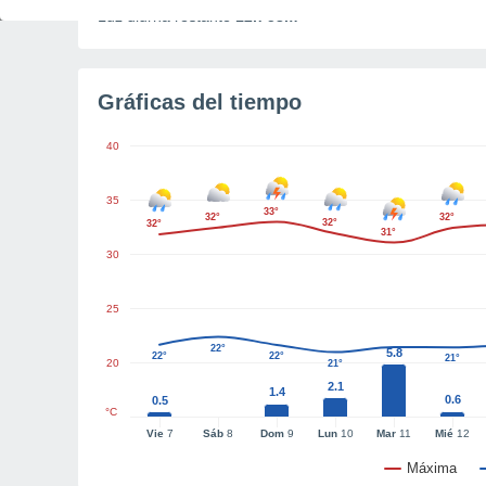
Luz diurna restante
12h 53m
Gráficas del tiempo
40
35
33°
32°
32°
32°
32°
31°
30
25
22°
5.8
22°
22°
21°
20
21°
2.1
1.4
0.6
0.5
°C
Vie
7
Sáb
8
Dom
9
Lun
10
Mar
11
Mié
12
Máxima