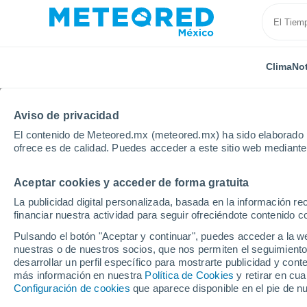
Clima
Not
Aviso de privacidad
El contenido de Meteored.mx (meteored.mx) ha sido elaborado p
ofrece es de calidad. Puedes acceder a este sitio web mediante
Aceptar cookies y acceder de forma gratuita
Inicio
Nicaragua
Madriz
Palacagüina
La publicidad digital personalizada, basada en la información r
financiar nuestra actividad para seguir ofreciéndote contenido c
Clima en Palacagüina
Pulsando el botón "Aceptar y continuar", puedes acceder a la w
nuestras o de nuestros socios, que nos permiten el seguimiento
05:40
Viernes
desarrollar un perfil específico para mostrarte publicidad y co
más información en nuestra
Política de Cookies
y retirar en cu
Configuración de cookies
que aparece disponible en el pie de n
Parcialmente nuboso