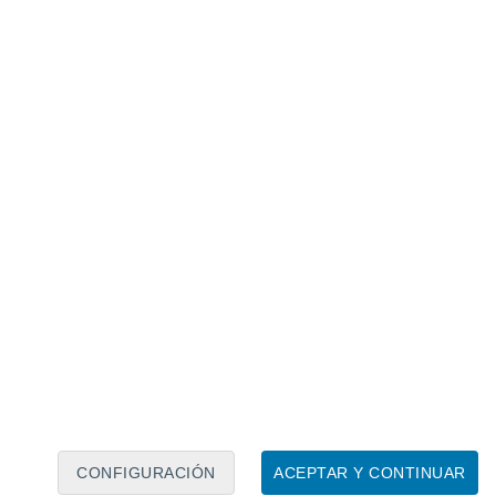
Calendario lunar
Lun
Mar
Mié
Jue
Vie
Sáb
Dom
7
8
9
10
11
12
13
14
15
16
17
18
19
20
CONFIGURACIÓN
ACEPTAR Y CONTINUAR