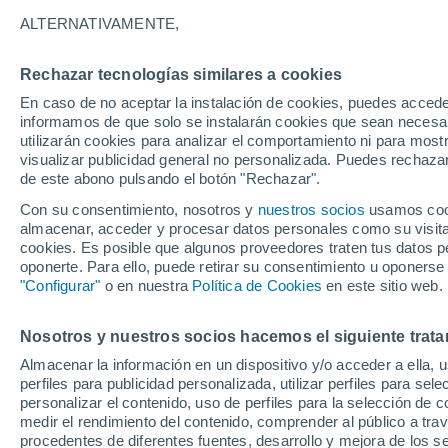
22°
ALTERNATIVAMENTE,
Rechazar tecnologías similares a cookies
Noreste
En caso de no aceptar la instalación de cookies, puedes accede
Sensación de 21°
11
-
24 km
informamos de que solo se instalarán cookies que sean necesari
utilizarán cookies para analizar el comportamiento ni para most
visualizar publicidad general no personalizada. Puedes rechazar
de este abono pulsando el botón "Rechazar".
Ciencia
De desperdicio a santuario: EE. UU. devolvió
Con su consentimiento, nosotros y
nuestros socios
usamos cooki
500,000 toneladas de conchas al océano y rev
almacenar, acceder y procesar datos personales como su visita e
la vida marina
cookies. Es posible que algunos proveedores traten tus datos pe
Clima 1 - 7 días
Por hora
Actualidad
Mapa de nub
oponerte. Para ello, puede retirar su consentimiento u oponerse
"Configurar"
o en nuestra
Política de Cookies
en este sitio web.
Nosotros y nuestros socios hacemos el siguiente trata
Mañana
Domingo
Hoy
Almacenar la información en un dispositivo y/o acceder a ella, 
8 Ago
9 Ago
7 Ago
perfiles para publicidad personalizada, utilizar perfiles para sele
personalizar el contenido, uso de perfiles para la selección de c
medir el rendimiento del contenido, comprender al público a tra
procedentes de diferentes fuentes, desarrollo y mejora de los se
70%
40%