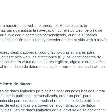
r a nuestro sitio web meteored.mx. En este caso, te
/h
as para garantizar la navegación por el sitio web, pero no se
rar publicidad o contenido personalizado, aunque sí podrás
 la instalación de cookies y acceder a nuestro sitio web a través
es, identificadores únicos o tecnologías similares para
ivió
n este sitio web, las direcciones IP y los identificadores de
rsonales en virtud de un interés legítimo, algo a lo que puedes
osidad
Radar de lluvia
Satélites
Modelos
 al tratamiento de datos en cualquier momento haciendo clic en
miento de datos:
Lunes
Martes
Miércoles
Jueves
uso de datos limitados para seleccionar anuncios básicos, crear
10 Ago
11 Ago
12 Ago
13 Ago
ccionar la publicidad personalizada, crear un perfil para
ontenido personalizado, medir el rendimiento de la publicidad,
vés de estadísticas o a través de la combinación de datos
rvicios, uso de datos limitados con el objetivo de seleccionar el
90%
90%
80%
70%