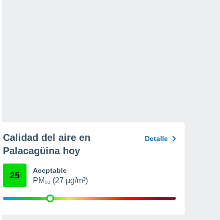
Calidad del aire en
Detalle
Palacagüina hoy
Aceptable
25
PM₁₀ (27 µg/m³)