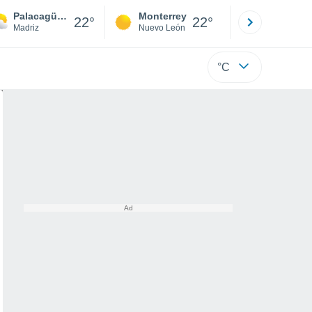
Palacagüina
Monterrey
Mexicali
22°
22°
Madriz
Nuevo León
Baja C
°C