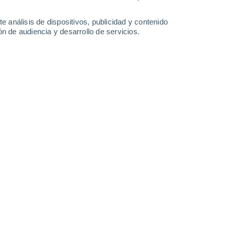
2.1 mm
5.8 mm
0.6 mm
0.2 mm
32°
/
21°
31°
/
21°
32°
/
21°
33°
/
22°
e análisis de dispositivos, publicidad y contenido
n de audiencia y desarrollo de servicios.
-
51
km/h
19
-
48
km/h
18
-
43
km/h
17
-
47
km/h
sto
oso
Noreste
0 Bajo
11
-
24 km/h
FPS:
no
oso
Noreste
1 Bajo
15
-
32 km/h
FPS:
no
oso
Noreste
2 Bajo
19
-
42 km/h
FPS:
no
oso
Noreste
5 Medio
21
-
46 km/h
FPS:
6-10