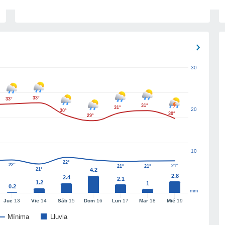
30
33°
33°
31°
31°
20
30°
30°
29°
10
22°
22°
21°
21°
21°
21°
4.2
2.8
2.4
2.1
1.2
1
0.2
mm
Jue
13
Vie
14
Sáb
15
Dom
16
Lun
17
Mar
18
Mié
19
Mínima
Lluvia