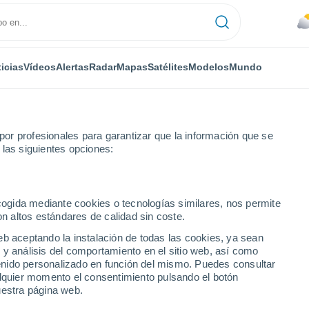
icias
Vídeos
Alertas
Radar
Mapas
Satélites
Modelos
Mundo
or profesionales para garantizar que la información que se
 las siguientes opciones:
ecogida mediante cookies o tecnologías similares, nos permite
on altos estándares de calidad sin coste.
eb aceptando la instalación de todas las cookies, ya sean
 y análisis del comportamiento en el sitio web, así como
...
ntenido personalizado en función del mismo. Puedes consultar
alquier momento el consentimiento pulsando el botón
Por hora
uestra página web.
Cielos nubosos en las próximas
horas