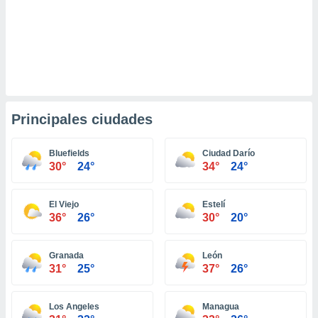
retirar su
ento u
 de datos
er momento
ic en
o en
Principales ciudades
 Cookies
en
eb.
Bluefields
Ciudad Darío
y
30°
24°
34°
24°
socios
el
El Viejo
Estelí
to de
36°
26°
30°
20°
la
Granada
León
 en un
31°
25°
37°
26°
 y/o acceder
 de datos
ara
Los Angeles
Managua
 anuncios