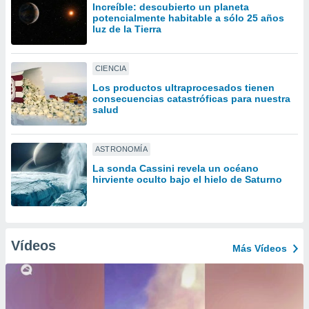
ón de
Increíble: descubierto un planeta
uedes
potencialmente habitable a sólo 25 años
luz de la Tierra
uestro sitio
ed.mx. En
te
 de que
CIENCIA
talarán
Los productos ultraprocesados ​​tienen
e sean
consecuencias catastróficas para nuestra
para
salud
a
por el sitio
o se
ASTRONOMÍA
cookies para
La sonda Cassini revela un océano
hirviente oculto bajo el hielo de Saturno
nto ni para
licidad o
ado, aunque
sualizar
Vídeos
Más Vídeos
general no
ada. Puedes
 instalación
y acceder a
io web a