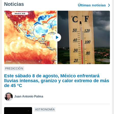
ublicidad y
Noticias
Últimas noticias
do en
 mismo.
sultar más
 en nuestra
 Cookies
y
ualquier
ento
 botón
ación de
kies
 disponible
PREDICCIÓN
e nuestra
.
Este sábado 8 de agosto, México enfrentará
lluvias intensas, granizo y calor extremo de más
IVAMENTE,
de 45 °C
Juan Antonio Palma
as
 a cookies
ASTRONOMÍA
 no aceptar