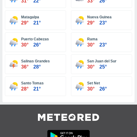
31°
22°
33°
26°
ar perfiles
idad
a, utilizar
Matagalpa
Nueva Guinea
a
29°
21°
29°
23°
 la
da, crear un
Puerto Cabezas
Rama
personalizar
30°
26°
30°
23°
o, uso de
a la
Salinas Grandes
San Juan del Sur
e contenido
36°
28°
30°
25°
do, medir el
 de la
medir el
Santo Tomas
Set Net
 del
28°
21°
30°
26°
 comprender
 través de
s o a través
nación de
edentes de
fuentes,
y mejora de
os, uso de