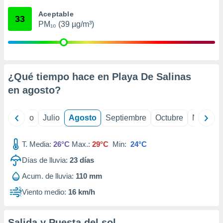
ados con el
 seleccionar
Aceptable
33
o.
PM₁₀ (39 µg/m³)
calización
precisa e
ión mediante
, publicidad
¿Qué tiempo hace en Playa De Salinas
en
agosto
?
dos,
 publicidad
,
yo
Junio
Julio
Agosto
Septiembre
Octubre
Noviemb
ón de
 desarrollo
s.
T. Media:
26°C
Max.:
29°C
Min:
24°C
tros 1199
Días de lluvia:
23
días
ios
Acum. de lluvia:
110 mm
Viento medio:
16 km/h
Salida y Puesta del sol