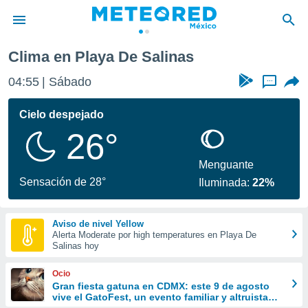
nas
Clima en Playa De Salinas
privacidad
04:55
Sábado
...
o de
mx
mx) ha sido
Cielo despejado
or
26°
es para
ue la
 que se
Menguante
e calidad.
Sensación de 28°
Iluminada:
22%
eder a este
ediante las
opciones:
Aviso de nivel Yellow
Alerta Moderate por high temperatures en Playa De
ookies y
Salinas hoy
e forma
Ocio
d digital
Gran fiesta gatuna en CDMX: este 9 de agosto
vive el GatoFest, un evento familiar y altruista
ada, basada