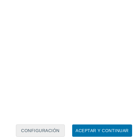
Calendario lunar
Lun
Mar
Mié
Jue
Vie
Sáb
Dom
6
7
8
9
10
11
12
13
14
15
16
17
18
19
CONFIGURACIÓN
ACEPTAR Y CONTINUAR