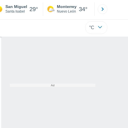
San Miguel
Monterrey
Mexicali
29°
34°
Santa Isabel
Nuevo León
Baja C
°C