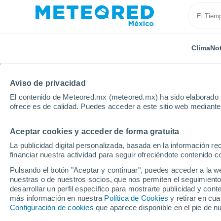
Clima
Not
Aviso de privacidad
El contenido de Meteored.mx (meteored.mx) ha sido elaborado p
ofrece es de calidad. Puedes acceder a este sitio web mediante
Aceptar cookies y acceder de forma gratuita
Inicio
Puerto Rico
Municipio de Santa Isabel
Sa
La publicidad digital personalizada, basada en la información r
financiar nuestra actividad para seguir ofreciéndote contenido c
Clima en San Miguel (P
Pulsando el botón "Aceptar y continuar", puedes acceder a la w
nuestras o de nuestros socios, que nos permiten el seguimiento
18:00
Jueves
desarrollar un perfil específico para mostrarte publicidad y co
más información en nuestra
Política de Cookies
y retirar en cu
Configuración de cookies
que aparece disponible en el pie de n
Nubes y claros