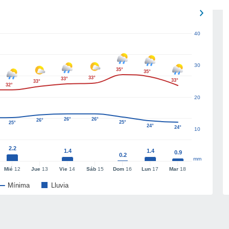
40
30
35°
35°
33°
33°
33°
33°
32°
20
26°
26°
26°
25°
25°
24°
24°
10
2.2
1.4
1.4
0.9
0.2
mm
Mié
12
Jue
13
Vie
14
Sáb
15
Dom
16
Lun
17
Mar
18
Mínima
Lluvia