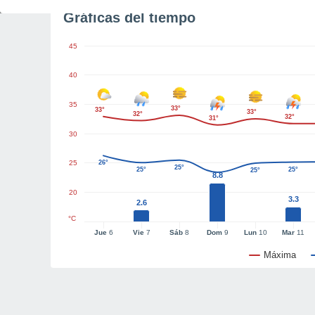
Gráficas del tiempo
45
40
35
33°
33°
33°
32°
32°
31°
30
25
26°
25°
25°
25°
25°
8.8
20
3.3
2.6
°C
Jue
6
Vie
7
Sáb
8
Dom
9
Lun
10
Mar
11
Máxima