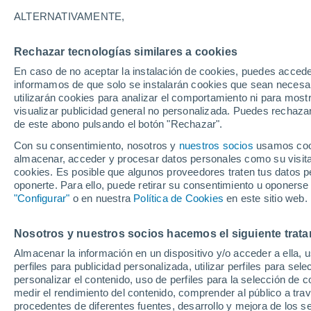
30°
ALTERNATIVAMENTE,
Rechazar tecnologías similares a cookies
Este
En caso de no aceptar la instalación de cookies, puedes accede
Sensación de 34°
22
-
40 km
informamos de que solo se instalarán cookies que sean necesari
utilizarán cookies para analizar el comportamiento ni para most
visualizar publicidad general no personalizada. Puedes rechazar
de este abono pulsando el botón "Rechazar".
Predicción
"Esto es solo el principio": se espera que El 
Con su consentimiento, nosotros y
nuestros socios
usamos cooki
que ya es fuerte, se intensifique aún más
almacenar, acceder y procesar datos personales como su visita e
cookies. Es posible que algunos proveedores traten tus datos pe
Clima 1 - 7 días
Por hora
Actualidad
Mapa de nub
oponerte. Para ello, puede retirar su consentimiento u oponerse
"Configurar"
o en nuestra
Política de Cookies
en este sitio web.
Nosotros y nuestros socios hacemos el siguiente trata
Mañana
Sábado
D
Hoy
Almacenar la información en un dispositivo y/o acceder a ella, 
7 Ago
8 Ago
6 Ago
perfiles para publicidad personalizada, utilizar perfiles para sele
personalizar el contenido, uso de perfiles para la selección de c
medir el rendimiento del contenido, comprender al público a tra
procedentes de diferentes fuentes, desarrollo y mejora de los se
80%