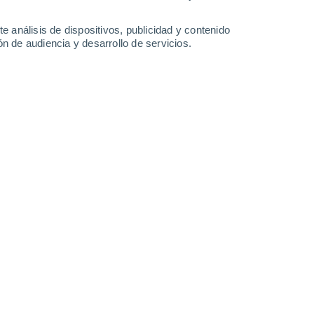
8.8 mm
3.3 mm
2.2 mm
31°
/
23°
33°
/
25°
32°
/
25°
32°
/
25°
e análisis de dispositivos, publicidad y contenido
n de audiencia y desarrollo de servicios.
-
54
km/h
29
-
50
km/h
21
-
44
km/h
21
-
42
km/h
to
s
Sureste
1 Bajo
°
23
-
42 km/h
FPS:
no
s
Este
0 Bajo
°
22
-
40 km/h
FPS:
no
Este
0 Bajo
°
20
-
38 km/h
FPS:
no
s
Este
0 Bajo
°
17
-
32 km/h
FPS:
no