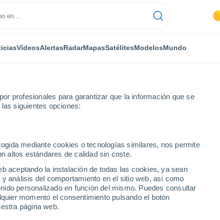
icias
Vídeos
Alertas
Radar
Mapas
Satélites
Modelos
Mundo
or profesionales para garantizar que la información que se
 las siguientes opciones:
n Miguel
ecogida mediante cookies o tecnologías similares, nos permite
on altos estándares de calidad sin coste.
uerto Rico)
eb aceptando la instalación de todas las cookies, ya sean
 y análisis del comportamiento en el sitio web, así como
...
ntenido personalizado en función del mismo. Puedes consultar
alquier momento el consentimiento pulsando el botón
Por hora
uestra página web.
Intervalos nubosos en las
próximas horas