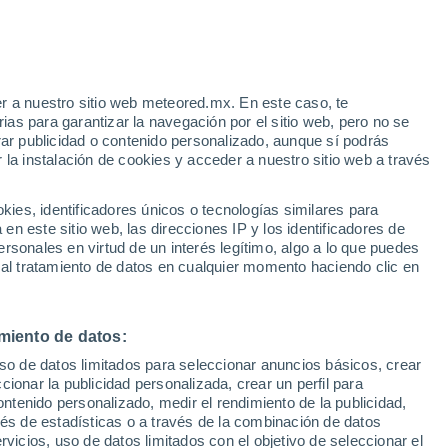
r a nuestro sitio web meteored.mx. En este caso, te
/h
as para garantizar la navegación por el sitio web, pero no se
rar publicidad o contenido personalizado, aunque sí podrás
 la instalación de cookies y acceder a nuestro sitio web a través
Niño,
es, identificadores únicos o tecnologías similares para
n este sitio web, las direcciones IP y los identificadores de
rsonales en virtud de un interés legítimo, algo a lo que puedes
osidad
Radar de lluvia
Satélites
Modelos
 al tratamiento de datos en cualquier momento haciendo clic en
miento de datos:
omingo
Lunes
Martes
Miércoles
uso de datos limitados para seleccionar anuncios básicos, crear
9 Ago
10 Ago
11 Ago
12 Ago
ccionar la publicidad personalizada, crear un perfil para
ontenido personalizado, medir el rendimiento de la publicidad,
vés de estadísticas o a través de la combinación de datos
rvicios, uso de datos limitados con el objetivo de seleccionar el
80%
90%
80%