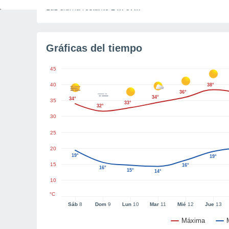
Luz diurna restante
14h 37m
Gráficas del tiempo
45
40
38°
36°
34°
34°
35
33°
32°
30
25
20
19°
19°
15
16°
16°
15°
14°
10
°C
Sáb
8
Dom
9
Lun
10
Mar
11
Mié
12
Jue
13
Máxima