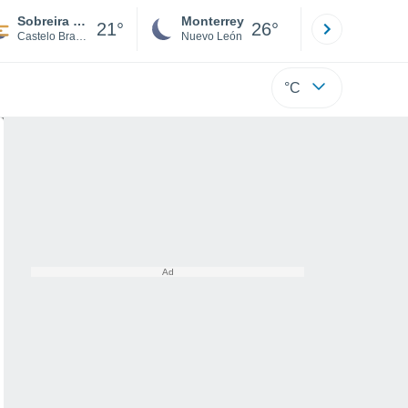
Sobreira Formosa
Monterrey
Mexicali
21°
26°
Castelo Branco
Nuevo León
Baja C
°C