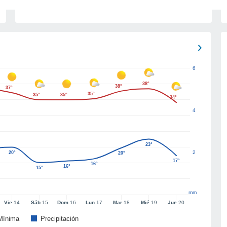
6
38°
38°
37°
35°
35°
35°
34°
4
23°
2
20°
20°
17°
16°
16°
15°
mm
Vie
14
Sáb
15
Dom
16
Lun
17
Mar
18
Mié
19
Jue
20
Mínima
Precipitación