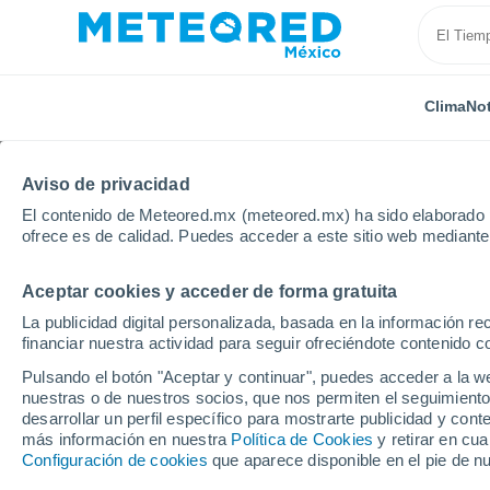
Clima
Not
Aviso de privacidad
El contenido de Meteored.mx (meteored.mx) ha sido elaborado p
ofrece es de calidad. Puedes acceder a este sitio web mediante
Aceptar cookies y acceder de forma gratuita
Inicio
Portugal
Distrito de Castelo Branco
Sobre
La publicidad digital personalizada, basada en la información r
financiar nuestra actividad para seguir ofreciéndote contenido c
Clima en Sobreira For
Pulsando el botón "Aceptar y continuar", puedes acceder a la w
nuestras o de nuestros socios, que nos permiten el seguimiento
06:28
Sábado
desarrollar un perfil específico para mostrarte publicidad y co
más información en nuestra
Política de Cookies
y retirar en cu
Configuración de cookies
que aparece disponible en el pie de n
Calima