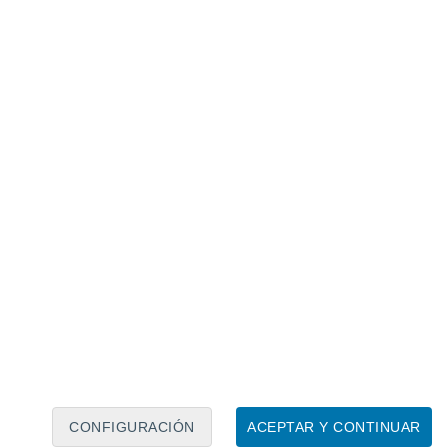
Calendario lunar
Lun
Mar
Mié
Jue
Vie
Sáb
Dom
8
9
10
11
12
13
14
15
16
17
18
19
20
21
CONFIGURACIÓN
ACEPTAR Y CONTINUAR