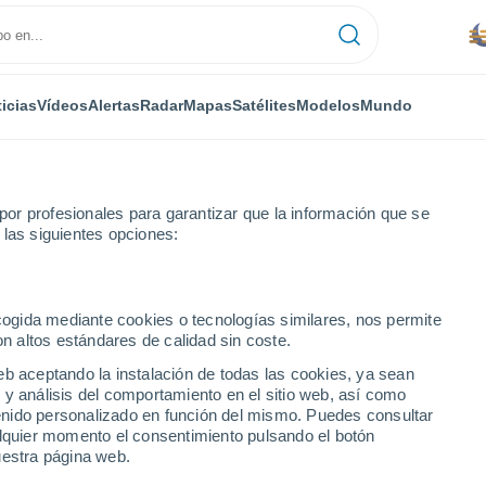
icias
Vídeos
Alertas
Radar
Mapas
Satélites
Modelos
Mundo
or profesionales para garantizar que la información que se
 las siguientes opciones:
ira Formosa
ecogida mediante cookies o tecnologías similares, nos permite
on altos estándares de calidad sin coste.
mosa
eb aceptando la instalación de todas las cookies, ya sean
 y análisis del comportamiento en el sitio web, así como
...
ntenido personalizado en función del mismo. Puedes consultar
alquier momento el consentimiento pulsando el botón
Por hora
uestra página web.
Se espera calima en las
próximas horas