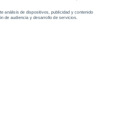
34°
/
14°
36°
/
16°
38°
/
19°
37°
/
20°
e análisis de dispositivos, publicidad y contenido
n de audiencia y desarrollo de servicios.
-
32
km/h
11
-
30
km/h
12
-
33
km/h
14
-
38
km/h
de agosto
Norte
0 Bajo
2
-
8 km/h
FPS:
no
Norte
0 Bajo
1
-
5 km/h
FPS:
no
Oeste
0 Bajo
3
-
7 km/h
FPS:
no
Suroeste
1 Bajo
2
-
10 km/h
FPS:
no