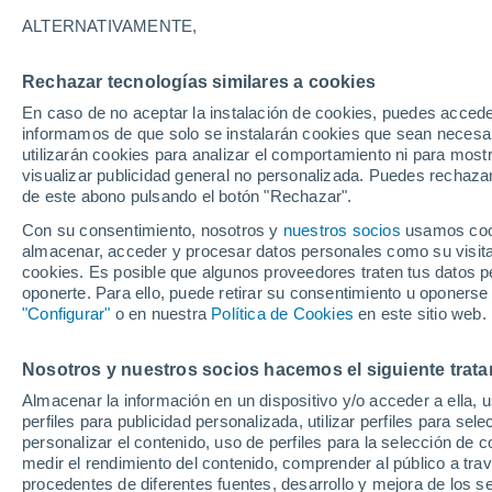
21°
ALTERNATIVAMENTE,
Rechazar tecnologías similares a cookies
Norte
En caso de no aceptar la instalación de cookies, puedes accede
Sensación de 21°
2
-
8 km/h
informamos de que solo se instalarán cookies que sean necesari
utilizarán cookies para analizar el comportamiento ni para most
visualizar publicidad general no personalizada. Puedes rechazar
de este abono pulsando el botón "Rechazar".
Ocio
Gran fiesta gatuna en CDMX: este 9 de agosto
Con su consentimiento, nosotros y
nuestros socios
usamos cooki
el GatoFest, un evento familiar y altruista par
almacenar, acceder y procesar datos personales como su visita e
ayudar
cookies. Es posible que algunos proveedores traten tus datos pe
Clima 1 - 7 días
Por hora
Actualidad
Mapa de lluvi
oponerte. Para ello, puede retirar su consentimiento u oponerse
"Configurar"
o en nuestra
Política de Cookies
en este sitio web.
Nosotros y nuestros socios hacemos el siguiente trata
Mañana
Lunes
Hoy
Almacenar la información en un dispositivo y/o acceder a ella, 
9 Ago
10 Ago
8 Ago
perfiles para publicidad personalizada, utilizar perfiles para sele
personalizar el contenido, uso de perfiles para la selección de c
medir el rendimiento del contenido, comprender al público a tra
procedentes de diferentes fuentes, desarrollo y mejora de los se