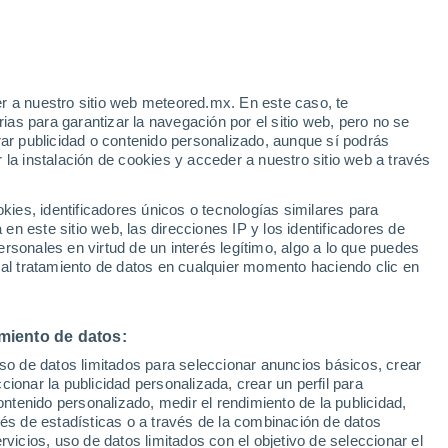
r a nuestro sitio web meteored.mx. En este caso, te
as para garantizar la navegación por el sitio web, pero no se
rar publicidad o contenido personalizado, aunque sí podrás
 la instalación de cookies y acceder a nuestro sitio web a través
 vive
es, identificadores únicos o tecnologías similares para
a
n este sitio web, las direcciones IP y los identificadores de
rsonales en virtud de un interés legítimo, algo a lo que puedes
a
Radar de lluvia
Satélites
Modelos
 al tratamiento de datos en cualquier momento haciendo clic en
miento de datos:
Martes
Miércoles
Jueves
Viernes
uso de datos limitados para seleccionar anuncios básicos, crear
11 Ago
12 Ago
13 Ago
14 Ago
ccionar la publicidad personalizada, crear un perfil para
ontenido personalizado, medir el rendimiento de la publicidad,
vés de estadísticas o a través de la combinación de datos
rvicios, uso de datos limitados con el objetivo de seleccionar el