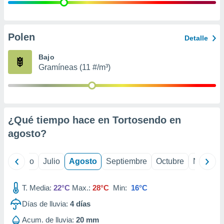
ados con el
 seleccionar
o.
calización
Polen
Detalle
precisa e
ión mediante
Bajo
Gramíneas (11 #/m³)
, publicidad
dos,
 publicidad
,
¿Qué tiempo hace en Tortosendo en
ón de
 desarrollo
agosto
?
s.
tros 1199
yo
Junio
Julio
Agosto
Septiembre
Octubre
Noviemb
ios
T. Media:
22°C
Max.:
28°C
Min:
16°C
Días de lluvia:
4
días
Acum. de lluvia:
20 mm