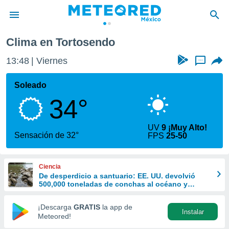
Clima en Tortosendo
privacidad
13:48
Viernes
...
o de
mx
mx) ha sido
Soleado
or
34°
es para
ue la
 que se
UV
9 ¡Muy Alto!
e calidad.
Sensación de 32°
FPS
25-50
eder a este
ediante las
opciones:
Ciencia
De desperdicio a santuario: EE. UU. devolvió
ookies y
500,000 toneladas de conchas al océano y
e forma
revivió la vida marina
¡Descarga
GRATIS
la app de
Instalar
d digital
Meteored!
ada, basada