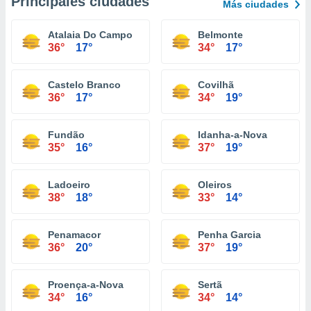
Principales ciudades
Más ciudades
Atalaia Do Campo
Belmonte
36°
17°
34°
17°
Castelo Branco
Covilhã
36°
17°
34°
19°
Fundão
Idanha-a-Nova
35°
16°
37°
19°
Ladoeiro
Oleiros
38°
18°
33°
14°
Penamacor
Penha Garcia
36°
20°
37°
19°
Proença-a-Nova
Sertã
34°
16°
34°
14°