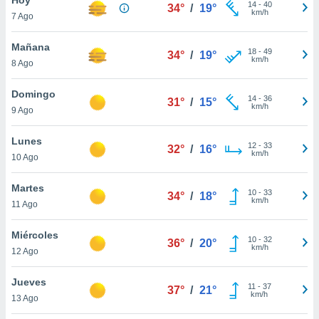
ublicidad y
14
-
40
34°
/
19°
km/h
7 Ago
do en
 mismo.
Mañana
18
-
49
34°
/
19°
sultar más
km/h
8 Ago
 en nuestra
 Cookies
y
Domingo
14
-
36
ualquier
31°
/
15°
km/h
9 Ago
ento
 botón
Lunes
12
-
33
32°
/
16°
ación de
km/h
10 Ago
kies
 disponible
Martes
10
-
33
e nuestra
34°
/
18°
km/h
11 Ago
.
Miércoles
IVAMENTE,
10
-
32
36°
/
20°
km/h
12 Ago
as
Jueves
11
-
37
37°
/
21°
 a cookies
km/h
13 Ago
 no aceptar