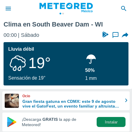
Clima en South Beaver Dam - WI
privacidad
00:00
Sábado
...
o de
mx
mx) ha sido
Lluvia débil
or
19°
es para
ue la
 que se
50%
e calidad.
Sensación de 19°
1 mm
eder a este
ediante las
opciones:
Ocio
Gran fiesta gatuna en CDMX: este 9 de agosto
ookies y
vive el GatoFest, un evento familiar y altruista
e forma
para ayudar
¡Descarga
GRATIS
la app de
Instalar
d digital
Meteored!
ada, basada