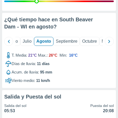
ados con el
 seleccionar
o.
calización
¿Qué tiempo hace en South Beaver
precisa e
Dam - WI en
agosto
?
ión mediante
, publicidad
yo
Junio
Julio
Agosto
Septiembre
Octubre
Noviemb
dos,
 publicidad
T. Media:
21°C
Max.:
26°C
Min:
16°C
,
Días de lluvia:
11
días
ón de
 desarrollo
Acum. de lluvia:
95 mm
s.
Viento medio:
11 km/h
tros 1199
ios
Salida y Puesta del sol
Salida del sol
Puesta del sol
05:53
20:08