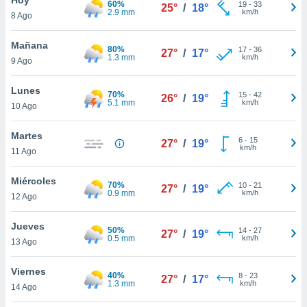
60%
ublicidad y
19
-
33
25°
/
18°
2.9 mm
km/h
8 Ago
do en
 mismo.
Mañana
80%
17
-
36
27°
/
17°
sultar más
1.3 mm
km/h
9 Ago
 en nuestra
 Cookies
y
Lunes
70%
15
-
42
ualquier
26°
/
19°
5.1 mm
km/h
10 Ago
ento
 botón
Martes
6
-
15
27°
/
19°
ación de
km/h
11 Ago
kies
 disponible
Miércoles
70%
10
-
21
e nuestra
27°
/
19°
0.9 mm
km/h
12 Ago
.
Jueves
IVAMENTE,
50%
14
-
27
27°
/
19°
0.5 mm
km/h
13 Ago
as
Viernes
40%
8
-
23
27°
/
17°
 a cookies
1.3 mm
km/h
14 Ago
 no aceptar