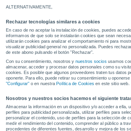
18°
ALTERNATIVAMENTE,
Rechazar tecnologías similares a cookies
Sur
En caso de no aceptar la instalación de cookies, puedes accede
Sensación de 18°
1
-
8 km/h
informamos de que solo se instalarán cookies que sean necesari
utilizarán cookies para analizar el comportamiento ni para most
visualizar publicidad general no personalizada. Puedes rechazar
de este abono pulsando el botón "Rechazar".
Ocio
Gran fiesta gatuna en CDMX: este 9 de agosto
Con su consentimiento, nosotros y
nuestros socios
usamos cooki
el GatoFest, un evento familiar y altruista par
almacenar, acceder y procesar datos personales como su visita e
ayudar
cookies. Es posible que algunos proveedores traten tus datos pe
Clima 1 - 7 días
Por hora
Actualidad
Mapa de nub
oponerte. Para ello, puede retirar su consentimiento u oponerse
"Configurar"
o en nuestra
Política de Cookies
en este sitio web.
Nosotros y nuestros socios hacemos el siguiente trata
Mañana
Lunes
Hoy
Almacenar la información en un dispositivo y/o acceder a ella, 
9 Ago
10 Ago
8 Ago
perfiles para publicidad personalizada, utilizar perfiles para sele
personalizar el contenido, uso de perfiles para la selección de c
medir el rendimiento del contenido, comprender al público a tra
procedentes de diferentes fuentes, desarrollo y mejora de los se
70%