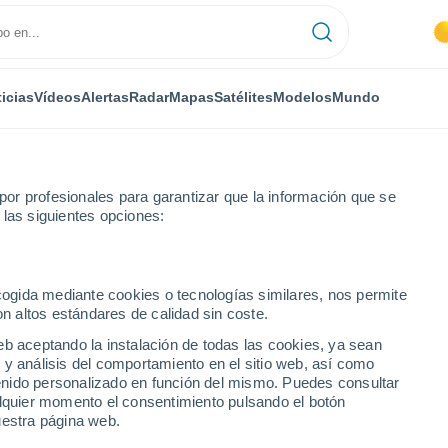
icias
Vídeos
Alertas
Radar
Mapas
Satélites
Modelos
Mundo
or profesionales para garantizar que la información que se
 las siguientes opciones:
(Ar)
ecogida mediante cookies o tecnologías similares, nos permite
on altos estándares de calidad sin coste.
eb aceptando la instalación de todas las cookies, ya sean
 y análisis del comportamiento en el sitio web, así como
...
ntenido personalizado en función del mismo. Puedes consultar
alquier momento el consentimiento pulsando el botón
Por hora
uestra página web.
Intervalos nubosos en las
próximas horas