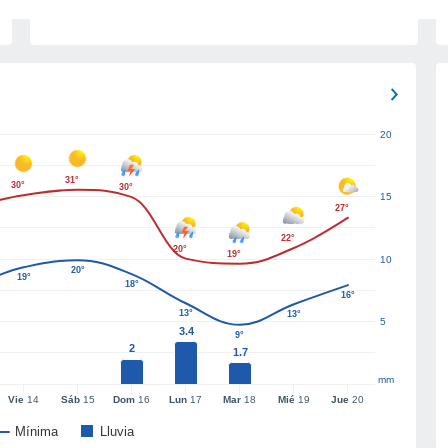
20
31°
30°
30°
15
27°
22°
20°
19°
10
20°
19°
18°
16°
13°
13°
5
3.4
9°
2
1.7
mm
Vie
14
Sáb
15
Dom
16
Lun
17
Mar
18
Mié
19
Jue
20
Mínima
Lluvia