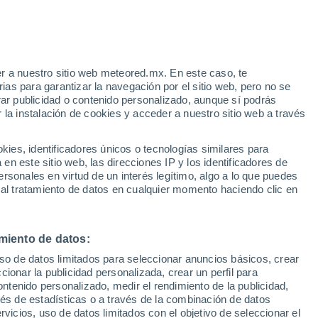
r a nuestro sitio web meteored.mx. En este caso, te
as para garantizar la navegación por el sitio web, pero no se
rar publicidad o contenido personalizado, aunque sí podrás
 la instalación de cookies y acceder a nuestro sitio web a través
 vive
es, identificadores únicos o tecnologías similares para
a
n este sitio web, las direcciones IP y los identificadores de
rsonales en virtud de un interés legítimo, algo a lo que puedes
osidad
Radar de lluvia
Satélites
Modelos
 al tratamiento de datos en cualquier momento haciendo clic en
miento de datos:
Martes
Miércoles
Jueves
Viernes
uso de datos limitados para seleccionar anuncios básicos, crear
11 Ago
12 Ago
13 Ago
14 Ago
ccionar la publicidad personalizada, crear un perfil para
ontenido personalizado, medir el rendimiento de la publicidad,
vés de estadísticas o a través de la combinación de datos
rvicios, uso de datos limitados con el objetivo de seleccionar el
30%