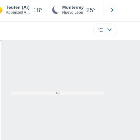
Teufen (Ar)
Monterrey
Mexicali
18°
25°
Appenzell Ausserrhoden
Nuevo León
Baja C
°C