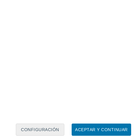
Calendario lunar
Lun
Mar
Mié
Jue
Vie
Sáb
Dom
8
9
10
11
12
13
14
15
16
17
18
19
20
21
CONFIGURACIÓN
ACEPTAR Y CONTINUAR