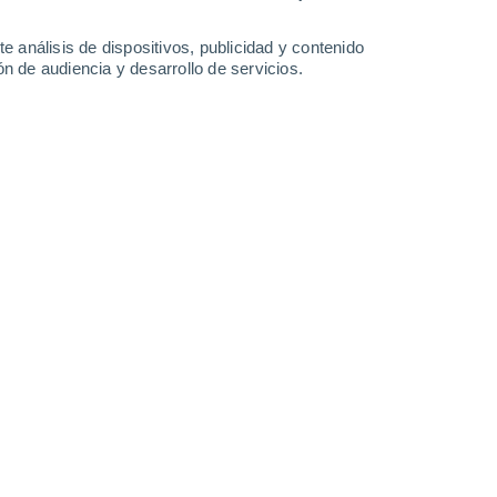
0.2 mm
27°
/
18°
28°
/
16°
29°
/
16°
30°
/
19°
e análisis de dispositivos, publicidad y contenido
n de audiencia y desarrollo de servicios.
-
28
km/h
12
-
29
km/h
9
-
25
km/h
8
-
24
km/h
to
Sur
1 Bajo
1
-
8 km/h
FPS:
no
Noreste
2 Bajo
2
-
12 km/h
FPS:
no
Noreste
3 Medio
5
-
17 km/h
FPS:
6-10
Noreste
5 Medio
8
-
21 km/h
FPS:
6-10