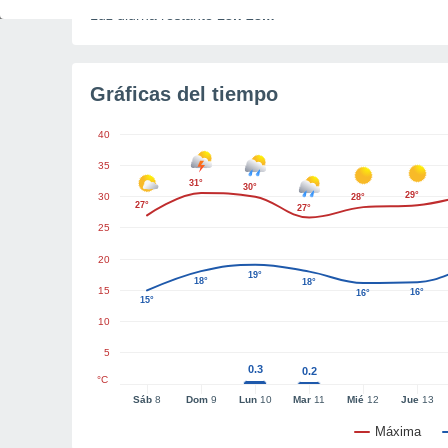
Luz diurna restante
13h 28m
Gráficas del tiempo
40
35
31°
30°
29°
30
28°
27°
27°
25
20
19°
18°
18°
15
16°
16°
15°
10
5
0.3
0.2
°C
Sáb
8
Dom
9
Lun
10
Mar
11
Mié
12
Jue
13
Máxima