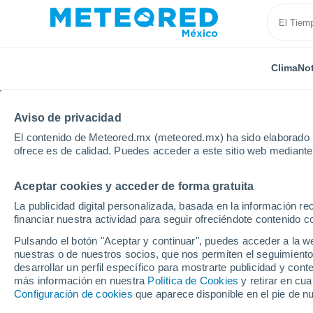
Clima
Not
Aviso de privacidad
El contenido de Meteored.mx (meteored.mx) ha sido elaborado p
ofrece es de calidad. Puedes acceder a este sitio web mediante
Aceptar cookies y acceder de forma gratuita
Inicio
Suiza
Appenzell Rodas Exteriores
Teufen 
La publicidad digital personalizada, basada en la información r
financiar nuestra actividad para seguir ofreciéndote contenido c
Clima en Teufen (Ar)
Pulsando el botón "Aceptar y continuar", puedes acceder a la w
nuestras o de nuestros socios, que nos permiten el seguimiento
07:52
Sábado
desarrollar un perfil específico para mostrarte publicidad y co
más información en nuestra
Política de Cookies
y retirar en cu
Configuración de cookies
que aparece disponible en el pie de n
Soleado