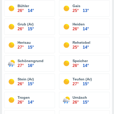
Bühler
Gais
26°
14°
25°
13°
Grub (Ar)
Heiden
26°
15°
26°
14°
Herisau
Rehetobel
27°
15°
25°
14°
Schönengrund
Speicher
27°
16°
26°
14°
Stein (Ar)
Teufen (Ar)
26°
15°
27°
15°
Trogen
Urnäsch
26°
14°
26°
15°