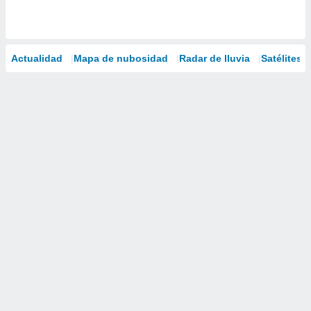
Actualidad
Mapa de nubosidad
Radar de lluvia
Satélites