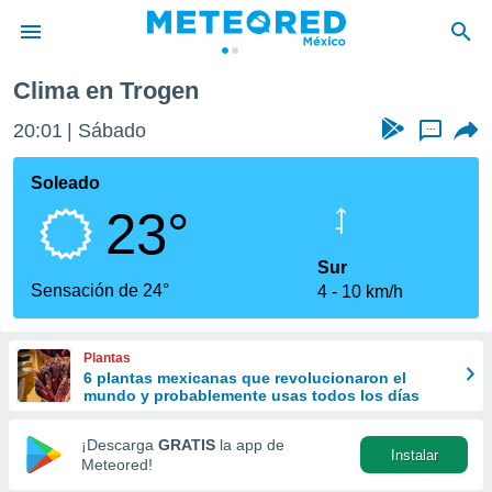
Clima en Trogen
privacidad
20:01
Sábado
...
o de
mx
mx) ha sido
Soleado
or
23°
es para
ue la
 que se
Sur
e calidad.
Sensación de 24°
4
10 km/h
eder a este
ediante las
opciones:
Plantas
6 plantas mexicanas que revolucionaron el
ookies y
mundo y probablemente usas todos los días
e forma
¡Descarga
GRATIS
la app de
Instalar
d digital
Meteored!
ada, basada