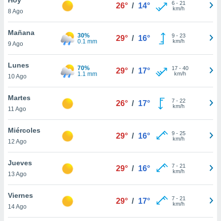
ublicidad y
6
-
21
26°
/
14°
km/h
8 Ago
do en
 mismo.
Mañana
30%
9
-
23
29°
/
16°
sultar más
0.1 mm
km/h
9 Ago
 en nuestra
 Cookies
y
Lunes
70%
17
-
40
ualquier
29°
/
17°
1.1 mm
km/h
10 Ago
ento
 botón
Martes
7
-
22
26°
/
17°
ación de
km/h
11 Ago
kies
 disponible
Miércoles
9
-
25
e nuestra
29°
/
16°
km/h
12 Ago
.
Jueves
IVAMENTE,
7
-
21
29°
/
16°
km/h
13 Ago
as
Viernes
7
-
21
29°
/
17°
 a cookies
km/h
14 Ago
 no aceptar