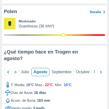
ados con el
 seleccionar
o.
Polen
Detalle
calización
Moderado
precisa e
Gramíneas (36 #/m³)
ión mediante
, publicidad
dos,
 publicidad
¿Qué tiempo hace en Trogen en
,
agosto
?
ón de
 desarrollo
s.
yo
Junio
Julio
Agosto
Septiembre
Octubre
Noviemb
tros 1199
ios
T. Media:
18°C
Max.:
22°C
Min:
15°C
Días de lluvia:
16
días
Acum. de lluvia:
163 mm
Viento medio:
5 km/h