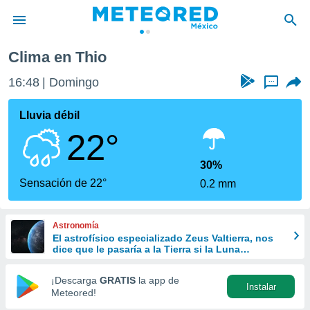
Clima en Thio
privacidad
16:48
Domingo
...
o de
mx
mx) ha sido
Lluvia débil
or
22°
es para
ue la
 que se
30%
e calidad.
Sensación de 22°
0.2 mm
eder a este
ediante las
opciones:
Astronomía
El astrofísico especializado Zeus Valtierra, nos
ookies y
dice que le pasaría a la Tierra si la Luna
e forma
desapareciera
¡Descarga
GRATIS
la app de
Instalar
d digital
Meteored!
ada, basada