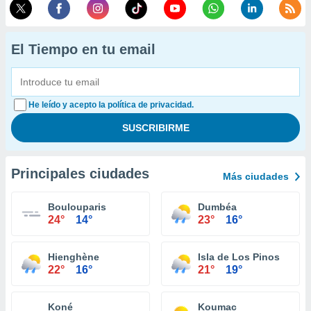
El Tiempo en tu email
He leído y acepto la política de privacidad.
Principales ciudades
Más ciudades
Boulouparis
Dumbéa
24°
14°
23°
16°
Hienghène
Isla de Los Pinos
22°
16°
21°
19°
Koné
Koumac