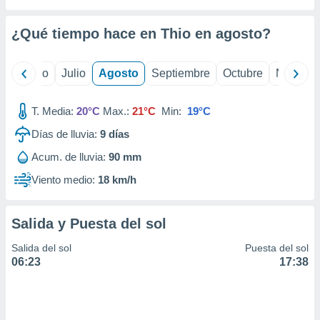
ados con el
 seleccionar
o.
¿Qué tiempo hace en Thio en
agosto
?
calización
precisa e
yo
Junio
Julio
Agosto
Septiembre
Octubre
Noviemb
ión mediante
, publicidad
T. Media:
20°C
Max.:
21°C
Min:
19°C
dos,
Días de lluvia:
9
días
 publicidad
Acum. de lluvia:
90 mm
,
ón de
Viento medio:
18 km/h
 desarrollo
s.
Salida y Puesta del sol
tros 1199
ios
Salida del sol
Puesta del sol
06:23
17:38