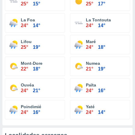
25°
15°
25°
17°
La Foa
La Tontouta
24°
14°
24°
14°
Lifou
Maré
25°
19°
24°
18°
Mont-Dore
Numea
22°
18°
21°
19°
Ouvéa
Païta
24°
21°
24°
16°
Poindimié
Yaté
24°
16°
24°
14°