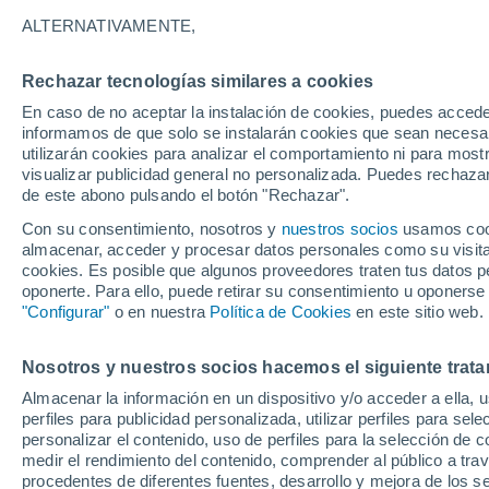
B - Y
ALTERNATIVAMENTE,
B
Rechazar tecnologías similares a cookies
Boulouparis
En caso de no aceptar la instalación de cookies, puedes accede
informamos de que solo se instalarán cookies que sean necesari
C
utilizarán cookies para analizar el comportamiento ni para most
visualizar publicidad general no personalizada. Puedes rechazar
Canala
de este abono pulsando el botón "Rechazar".
D
Con su consentimiento, nosotros y
nuestros socios
usamos cooki
almacenar, acceder y procesar datos personales como su visita e
cookies. Es posible que algunos proveedores traten tus datos pe
Dumbéa
oponerte. Para ello, puede retirar su consentimiento u oponerse
"Configurar"
H
o en nuestra
Política de Cookies
en este sitio web.
Hienghène
Nosotros y nuestros socios hacemos el siguiente trata
I
Almacenar la información en un dispositivo y/o acceder a ella, 
perfiles para publicidad personalizada, utilizar perfiles para sele
personalizar el contenido, uso de perfiles para la selección de c
Île des Pins
medir el rendimiento del contenido, comprender al público a tra
procedentes de diferentes fuentes, desarrollo y mejora de los se
K