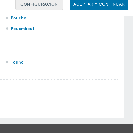
CONFIGURACIÓN
ACEPTAR Y CONTINUAR
Pouébo
Pouembout
Touho