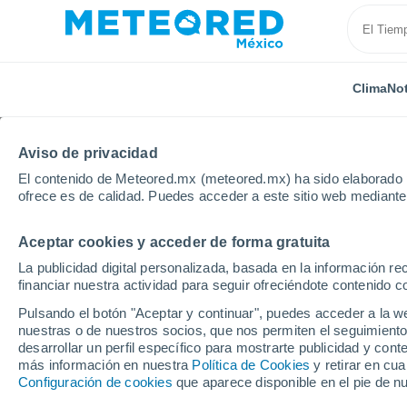
Clima
Not
Aviso de privacidad
El contenido de Meteored.mx (meteored.mx) ha sido elaborado p
ofrece es de calidad. Puedes acceder a este sitio web mediante
Aceptar cookies y acceder de forma gratuita
Inicio
Francia
Ultramar
Nueva Caledonia
Lo
La publicidad digital personalizada, basada en la información r
financiar nuestra actividad para seguir ofreciéndote contenido c
Clima en todas las ci
Pulsando el botón "Aceptar y continuar", puedes acceder a la w
Caledonia
nuestras o de nuestros socios, que nos permiten el seguimiento
desarrollar un perfil específico para mostrarte publicidad y co
más información en nuestra
Política de Cookies
y retirar en cu
Todas las localidades de Nueva Caledonia
Configuración de cookies
que aparece disponible en el pie de n