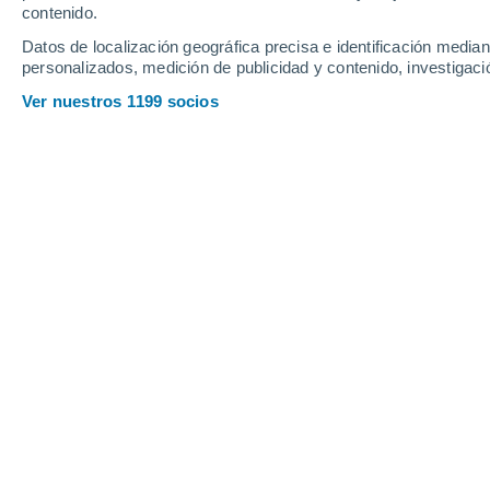
contenido.
Koné
Datos de localización geográfica precisa e identificación mediant
personalizados, medición de publicidad y contenido, investigació
Kouaoua
Ver nuestros 1199 socios
L
La Foa
La Tontouta
M
Maré
N
Nouméa
O
Ouégoa