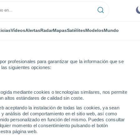
icias
Vídeos
Alertas
Radar
Mapas
Satélites
Modelos
Mundo
or profesionales para garantizar que la información que se
 las siguientes opciones:
calidades
ecogida mediante cookies o tecnologías similares, nos permite
on altos estándares de calidad sin coste.
udades de Nueva
eb aceptando la instalación de todas las cookies, ya sean
 y análisis del comportamiento en el sitio web, así como
ntenido personalizado en función del mismo. Puedes consultar
alquier momento el consentimiento pulsando el botón
uestra página web.