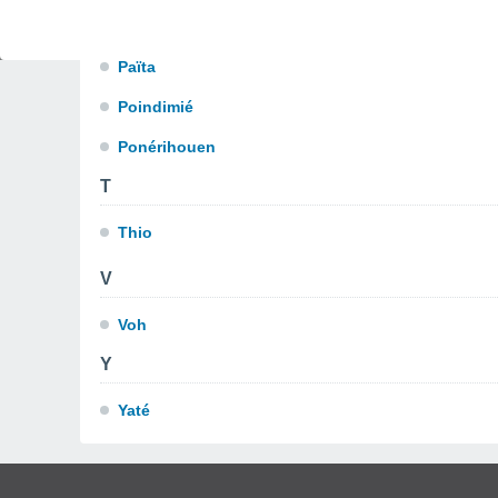
P
Païta
Poindimié
Ponérihouen
T
Thio
V
Voh
Y
Yaté