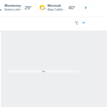
Monterrey
Mexicali
Tijuana
29°
40°
Nuevo León
Baja California
Baja C
°C