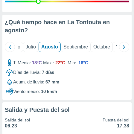
ados con el
 seleccionar
o.
calización
¿Qué tiempo hace en La Tontouta en
precisa e
agosto
?
ión mediante
, publicidad
yo
Junio
Julio
Agosto
Septiembre
Octubre
Noviemb
dos,
 publicidad
T. Media:
18°C
Max.:
22°C
Min:
16°C
,
Días de lluvia:
7
días
ón de
 desarrollo
Acum. de lluvia:
67 mm
s.
Viento medio:
10 km/h
tros 1199
ios
Salida y Puesta del sol
Salida del sol
Puesta del sol
06:23
17:38