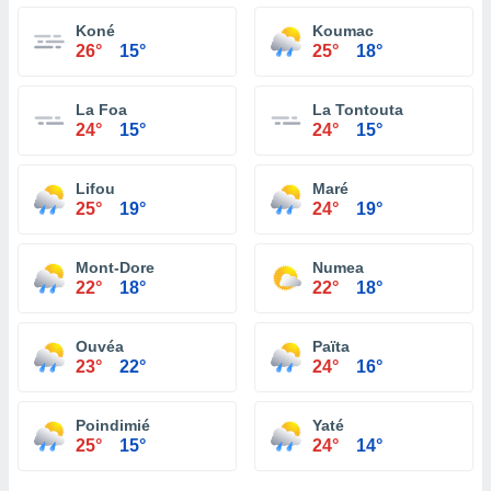
Koné
Koumac
26°
15°
25°
18°
La Foa
La Tontouta
24°
15°
24°
15°
Lifou
Maré
25°
19°
24°
19°
Mont-Dore
Numea
22°
18°
22°
18°
Ouvéa
Païta
23°
22°
24°
16°
Poindimié
Yaté
25°
15°
24°
14°