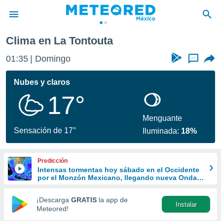
Clima en La Tontouta
privacidad
01:35
Domingo
...
o de
mx
mx) ha sido
Nubes y claros
or
17°
es para
ue la
 que se
Menguante
e calidad.
Sensación de 17°
Iluminada:
18%
eder a este
ediante las
opciones:
Predicción
Intensas tormentas hoy sábado en el Occidente
ookies y
por el Monzón Mexicano, llegando nueva Onda
e forma
Tropical al sur
¡Descarga
GRATIS
la app de
Instalar
d digital
Meteored!
ada, basada