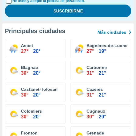
He leído y acepto la política de privacidad.
Principales ciudades
Más ciudades
Aspet
Bagnères-de-Luchon
27°
20°
27°
19°
Blagnac
Carbonne
30°
20°
31°
21°
Castanet-Tolosan
Cazères
30°
20°
31°
21°
Colomiers
Cugnaux
30°
20°
30°
20°
Fronton
Grenade