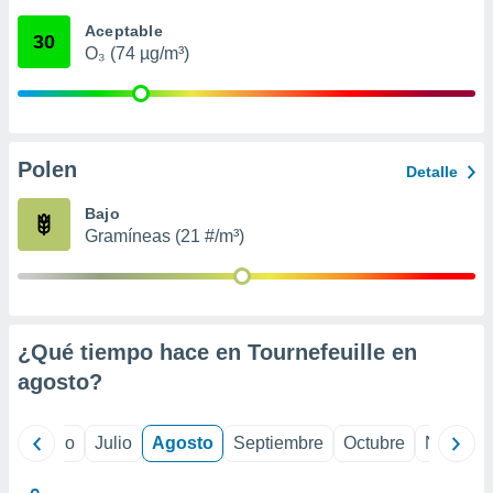
ados con el
 seleccionar
Aceptable
30
o.
O₃ (74 µg/m³)
calización
precisa e
ión mediante
, publicidad
Polen
Detalle
dos,
Bajo
 publicidad
Gramíneas (21 #/m³)
,
ón de
 desarrollo
s.
tros 1199
¿Qué tiempo hace en Tournefeuille en
ios
agosto
?
yo
Junio
Julio
Agosto
Septiembre
Octubre
Noviemb