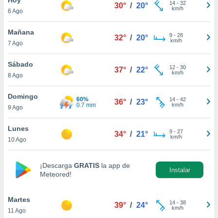
ublicidad y
14
-
32
30°
/
20°
km/h
6 Ago
do en
 mismo.
Mañana
9
-
28
32°
/
20°
sultar más
km/h
7 Ago
 en nuestra
 Cookies
y
Sábado
12
-
30
ualquier
37°
/
22°
km/h
8 Ago
ento
 botón
Domingo
60%
14
-
42
36°
/
23°
ación de
0.7 mm
km/h
9 Ago
kies
 disponible
Lunes
9
-
27
e nuestra
34°
/
21°
km/h
10 Ago
.
IVAMENTE,
¡Descarga
GRATIS
la app de
Instalar
Meteored!
as
 a cookies
Martes
14
-
38
39°
/
24°
km/h
11 Ago
 no aceptar