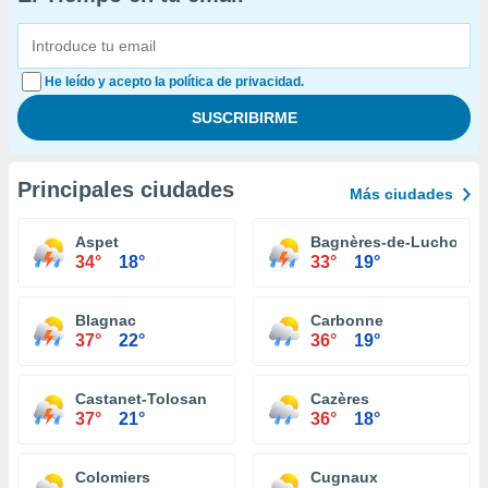
He leído y acepto la política de privacidad.
Principales ciudades
Más ciudades
Aspet
Bagnères-de-Luchon
34°
18°
33°
19°
Blagnac
Carbonne
37°
22°
36°
19°
Castanet-Tolosan
Cazères
37°
21°
36°
18°
Colomiers
Cugnaux