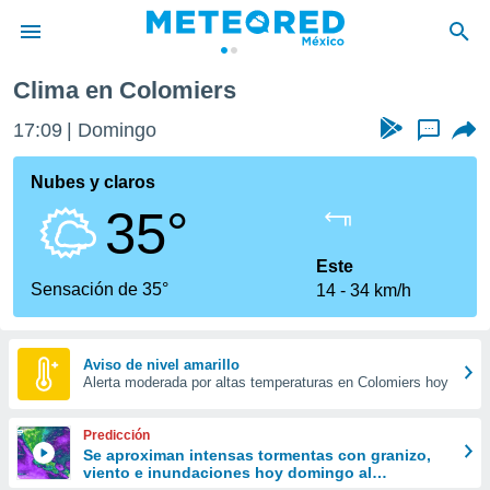
Clima en Colomiers
privacidad
17:09
Domingo
...
o de
mx
mx) ha sido
Nubes y claros
or
35°
es para
ue la
 que se
Este
e calidad.
Sensación de 35°
14
34 km/h
eder a este
ediante las
opciones:
Aviso de nivel amarillo
Alerta moderada por altas temperaturas en Colomiers hoy
ookies y
e forma
Predicción
d digital
Se aproximan intensas tormentas con granizo,
viento e inundaciones hoy domingo al
ada, basada