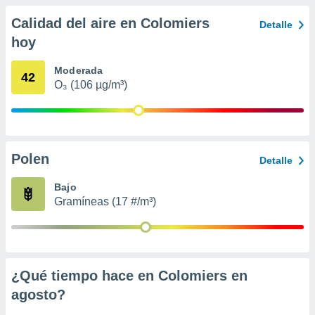
ados con el
 seleccionar
Calidad del aire en Colomiers
Detalle
o.
hoy
calización
precisa e
Moderada
42
ión mediante
O₃ (106 µg/m³)
, publicidad
dos,
 publicidad
,
Polen
Detalle
ón de
 desarrollo
Bajo
s.
Gramíneas (17 #/m³)
tros 1199
ios
¿Qué tiempo hace en Colomiers en
agosto
?