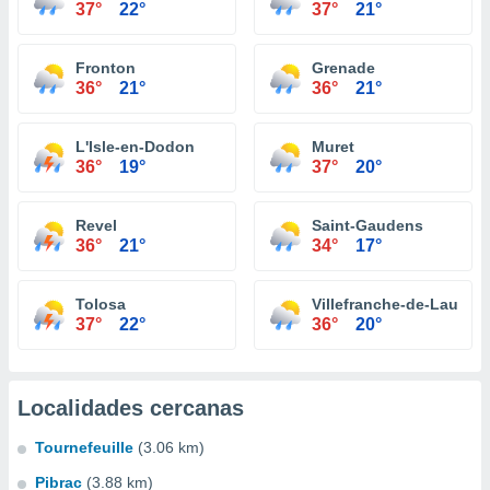
37°
22°
37°
21°
Fronton
Grenade
36°
21°
36°
21°
L'Isle-en-Dodon
Muret
36°
19°
37°
20°
Revel
Saint-Gaudens
36°
21°
34°
17°
Tolosa
Villefranche-de-Lauraga
37°
22°
36°
20°
Localidades cercanas
Tournefeuille
(3.06 km)
Pibrac
(3.88 km)