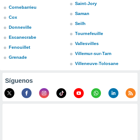
ublicidad y
Saint-Jory
Cornebarrieu
Saman
do en
Cox
 mismo.
Seilh
sultar más
Donneville
 en nuestra
Tournefeuille
Escanecrabe
 Cookies
y
Vallesvilles
ualquier
Fenouillet
Villemur-sur-Tarn
ento
Grenade
 botón
Villeneuve-Tolosane
ación de
kies
 disponible
Síguenos
e nuestra
.
IVAMENTE,
as
 a cookies
 no aceptar