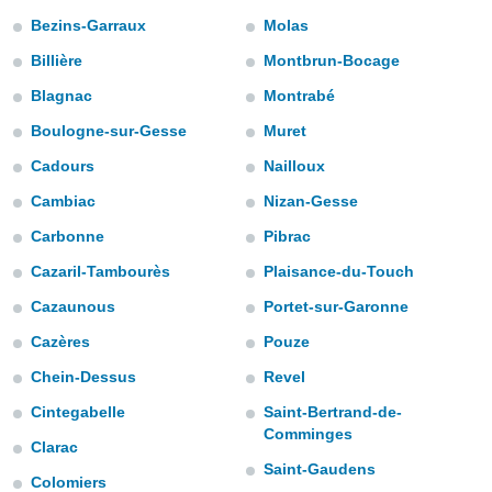
mación
Bezins-Garraux
Molas
ediante
ecnologías
Billière
Montbrun-Bocage
nos permite
estra
Blagnac
Montrabé
ara seguir
Boulogne-sur-Gesse
Muret
e contenido
ACEPTAR
stándares
Y
Cadours
Nailloux
sin coste.
CONTINUAR
Cambiac
Nizan-Gesse
 botón
continuar",
Carbonne
Pibrac
CONFIGURACIÓN
der a la
ndo la
Cazaril-Tambourès
Plaisance-du-Touch
 de todas
Cazaunous
Portet-sur-Garonne
, ya sean
de nuestros
Cazères
Pouze
 nos
Chein-Dessus
Revel
 y análisis
Cintegabelle
Saint-Bertrand-de-
tamiento en
Comminges
b, así como
Clarac
un perfil
Saint-Gaudens
para
Colomiers