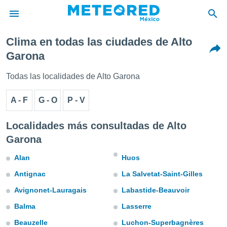
Clima en todas las ciudades de Alto
privacidad
Garona
o de
mx
Todas las localidades de Alto Garona
mx) ha sido
or
A - F
G - O
P - V
es para
ue la
 que se
Localidades más consultadas de Alto
e calidad.
Garona
eder a este
ediante las
Alan
Huos
opciones:
Antignac
La Salvetat-Saint-Gilles
ookies y
e forma
Avignonet-Lauragais
Labastide-Beauvoir
Balma
Lasserre
d digital
ada, basada
Beauzelle
Luchon-Superbagnères