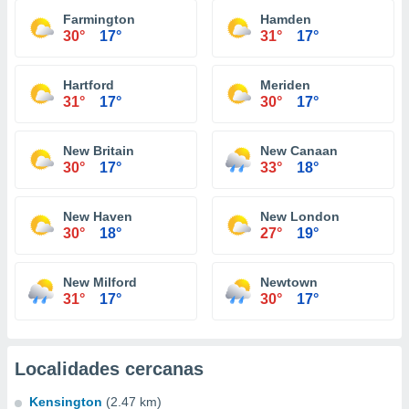
Farmington
Hamden
30°
17°
31°
17°
Hartford
Meriden
31°
17°
30°
17°
New Britain
New Canaan
30°
17°
33°
18°
New Haven
New London
30°
18°
27°
19°
New Milford
Newtown
31°
17°
30°
17°
Localidades cercanas
Kensington
(2.47 km)