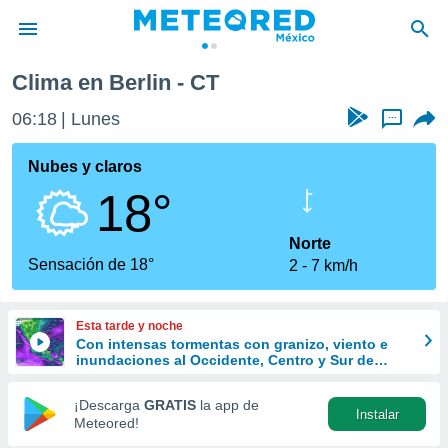
Clima en Berlin - CT
privacidad
06:18
Lunes
...
o de
mx
mx) ha sido
Nubes y claros
or
18°
es para
ue la
 que se
Norte
e calidad.
Sensación de 18°
2
7 km/h
eder a este
ediante las
opciones:
Esta tarde y noche
Con intensas tormentas con granizo, viento e
ookies y
inundaciones al Occidente, Centro y Sur de
e forma
México
¡Descarga
GRATIS
la app de
Instalar
d digital
Meteored!
ada, basada