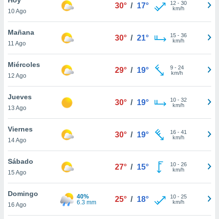
ublicidad y
12
-
30
30°
/
17°
km/h
10 Ago
do en
 mismo.
Mañana
15
-
36
30°
/
21°
sultar más
km/h
11 Ago
 en nuestra
 Cookies
y
Miércoles
9
-
24
ualquier
29°
/
19°
km/h
12 Ago
ento
 botón
Jueves
10
-
32
30°
/
19°
ación de
km/h
13 Ago
kies
 disponible
Viernes
16
-
41
e nuestra
30°
/
19°
km/h
14 Ago
.
Sábado
IVAMENTE,
10
-
26
27°
/
15°
km/h
15 Ago
as
Domingo
40%
10
-
25
25°
/
18°
 a cookies
6.3 mm
km/h
16 Ago
 no aceptar