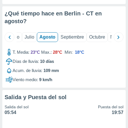
ados con el
 seleccionar
o.
¿Qué tiempo hace en Berlin - CT en
calización
agosto
?
precisa e
ión mediante
yo
Junio
Julio
Agosto
Septiembre
Octubre
Noviemb
, publicidad
T. Media:
23°C
Max.:
28°C
Min:
18°C
dos,
 publicidad
Días de lluvia:
10
días
,
ón de
Acum. de lluvia:
109 mm
 desarrollo
Viento medio:
9 km/h
s.
tros 1199
ios
Salida y Puesta del sol
Salida del sol
Puesta del sol
05:54
19:57