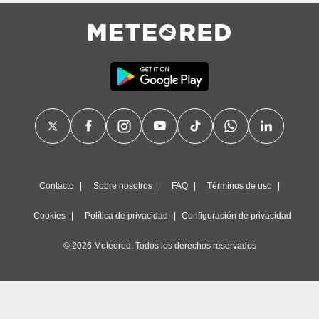
calización
precisa e
ión mediante
, publicidad
dos,
 publicidad
,
ón de
 desarrollo
s.
tros 1199
Contacto
Sobre nosotros
FAQ
Términos de uso
ios
Cookies
Política de privacidad
Configuración de privacidad
© 2026 Meteored. Todos los derechos reservados