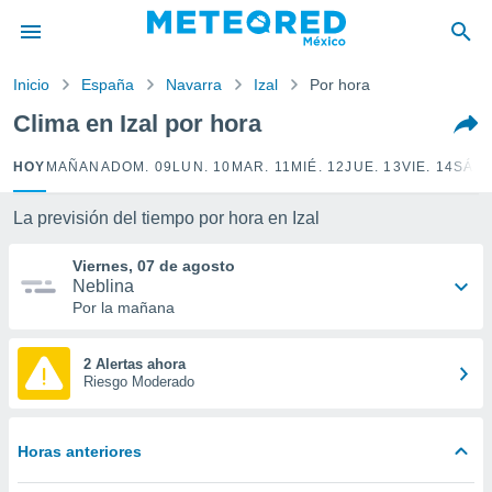
privacidad
o de
Inicio
España
Navarra
Izal
Por hora
mx
mx) ha sido
Clima en Izal por hora
or
es para
HOY
MAÑANA
DOM. 09
LUN. 10
MAR. 11
MIÉ. 12
JUE. 13
VIE. 14
SÁB.
ue la
 que se
e calidad.
La previsión del tiempo por hora en Izal
eder a este
ediante las
Viernes, 07 de agosto
opciones:
Neblina
Por la mañana
ookies y
e forma
2 Alertas ahora
Riesgo Moderado
d digital
ada, basada
mación
Horas anteriores
ediante
ecnologías