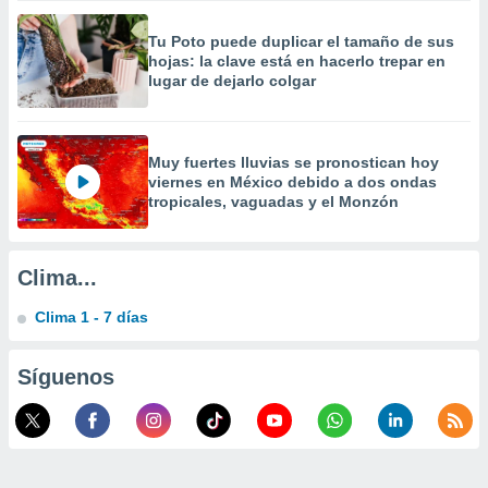
a
 la
Tu Poto puede duplicar el tamaño de sus
hojas: la clave está en hacerlo trepar en
da, crear un
lugar de dejarlo colgar
personalizar
o, uso de
a la
e contenido
Muy fuertes lluvias se pronostican hoy
do, medir el
viernes en México debido a dos ondas
 de la
tropicales, vaguadas y el Monzón
medir el
 del
 comprender
Clima...
 través de
s o a través
Clima 1 - 7 días
nación de
edentes de
fuentes,
Síguenos
y mejora de
os, uso de
ados con el
 seleccionar
o.