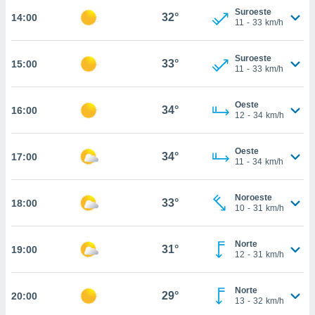
nos permite
Suroeste
32°
14:00
estra
11
-
33
km/h
ara seguir
e contenido
ACEPTAR
stándares
Suroeste
33°
15:00
Y
11
-
33
km/h
sin coste.
CONTINUAR
 botón
Oeste
continuar",
34°
16:00
CONFIGURACIÓN
12
-
34
km/h
der a la
ndo la
 de todas
Oeste
34°
17:00
, ya sean
11
-
34
km/h
de nuestros
 nos
Noroeste
33°
18:00
10
-
31
km/h
 y análisis
tamiento en
b, así como
Norte
31°
19:00
un perfil
12
-
31
km/h
para
ublicidad y
Norte
29°
20:00
13
-
32
km/h
do en