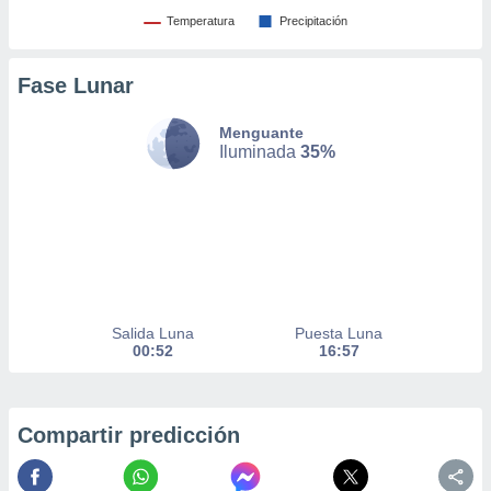
Temperatura
Precipitación
nto,
Fase Lunar
cios
kies,
ores únicos
Menguante
Iluminada
35%
as similares
nar,
rocesar
onales como
 este sitio
recciones IP
ficadores de
 posible
s
Salida Luna
Puesta Luna
 traten tus
00:52
16:57
nales en
 interés
go a lo que
nerte. Para
Compartir predicción
retirar su
ento u