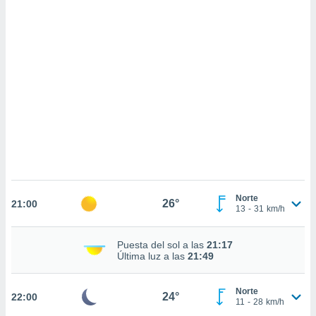
 mismo.
sultar más
 en nuestra
 Cookies
y
ualquier
ento
 botón
ación de
kies
 disponible
e nuestra
.
IVAMENTE,
Norte
26°
21:00
13
-
31
km/h
as
Puesta del sol a las
21:17
 a cookies
Última luz a las
21:49
 no aceptar
ón de
Norte
uedes
24°
22:00
11
-
28
km/h
uestro sitio