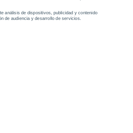
Domingo
9
e análisis de dispositivos, publicidad y contenido
n de audiencia y desarrollo de servicios.
Vilariño Frío
17°
Cielo despejado
02:00
Sensación T.
17°
16°
Cielo despejado
05:00
Sensación T.
16°
16°
Soleado
08:00
Sensación T.
16°
22°
Soleado
11:00
Sensación T.
24°