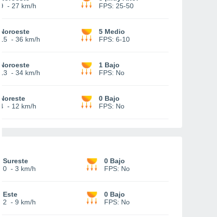
9
-
27 km/h
FPS:
25-50
Noroeste
5 Medio
15
-
36 km/h
FPS:
6-10
Noroeste
1 Bajo
13
-
34 km/h
FPS:
No
Noreste
0 Bajo
4
-
12 km/h
FPS:
No
Sureste
0 Bajo
0
-
3 km/h
FPS:
No
Este
0 Bajo
2
-
9 km/h
FPS:
No