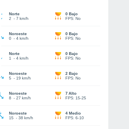
Norte
0 Bajo
2
-
7 km/h
FPS:
No
Noroeste
0 Bajo
0
-
4 km/h
FPS:
No
Norte
0 Bajo
1
-
4 km/h
FPS:
No
Noroeste
2 Bajo
5
-
19 km/h
FPS:
No
Noroeste
7 Alto
8
-
27 km/h
FPS:
15-25
Noroeste
4 Medio
15
-
38 km/h
FPS:
6-10