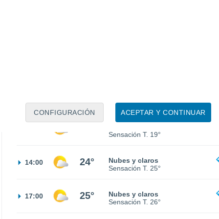
16°
Nubes y claros
02:00
Sensación T.
16°
14°
Parcialmente nuboso
05:00
Sensación T.
14°
13°
Parcialmente nuboso
08:00
Sensación T.
13°
CONFIGURACIÓN
ACEPTAR Y CONTINUAR
19°
Nubes y claros
11:00
Sensación T.
19°
24°
Nubes y claros
14:00
Sensación T.
25°
25°
Nubes y claros
17:00
Sensación T.
26°