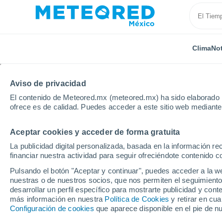
Clima
Not
Aviso de privacidad
El contenido de Meteored.mx (meteored.mx) ha sido elaborado p
ofrece es de calidad. Puedes acceder a este sitio web mediante
Aceptar cookies y acceder de forma gratuita
Inicio
España
Galicia
Provincia de Ourense
La publicidad digital personalizada, basada en la información r
financiar nuestra actividad para seguir ofreciéndote contenido c
Clima en Vilariño Frío
Pulsando el botón "Aceptar y continuar", puedes acceder a la w
nuestras o de nuestros socios, que nos permiten el seguimiento
desarrollar un perfil específico para mostrarte publicidad y co
Clima 1 - 7 días
Por hora
más información en nuestra
Política de Cookies
y retirar en cu
Configuración de cookies
que aparece disponible en el pie de n