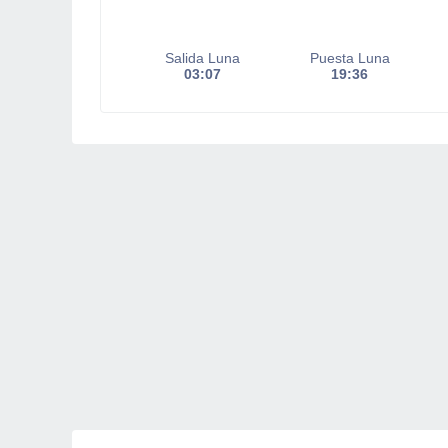
Salida Luna
Puesta Luna
03:07
19:36