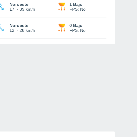
Noroeste
1 Bajo
17
-
39 km/h
FPS:
No
Noroeste
0 Bajo
12
-
28 km/h
FPS:
No