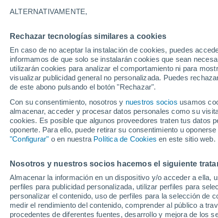
Gráfica del tiempo por hora en Vil
ALTERNATIVAMENTE,
SÍMBOLO
TEMPERATURA
Rechazar tecnologías similares a cookies
En caso de no aceptar la instalación de cookies, puedes accede
00
03
06
09
12
15
18
21
00
03
06
09
informamos de que solo se instalarán cookies que sean necesari
utilizarán cookies para analizar el comportamiento ni para most
visualizar publicidad general no personalizada. Puedes rechazar
de este abono pulsando el botón "Rechazar".
28°
Con su consentimiento, nosotros y
nuestros socios
usamos cooki
27°
almacenar, acceder y procesar datos personales como su visita e
25°
cookies. Es posible que algunos proveedores traten tus datos pe
22°
oponerte. Para ello, puede retirar su consentimiento u oponerse
"Configurar"
o en nuestra
Política de Cookies
en este sitio web.
19°
18°
17°
17°
17°
16°
16°
Nosotros y nuestros socios hacemos el siguiente trata
Almacenar la información en un dispositivo y/o acceder a ella, 
perfiles para publicidad personalizada, utilizar perfiles para sele
personalizar el contenido, uso de perfiles para la selección de c
medir el rendimiento del contenido, comprender al público a tra
procedentes de diferentes fuentes, desarrollo y mejora de los se