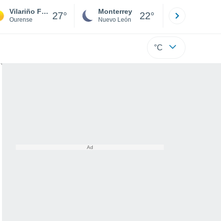
Vilariño Frío
Monterrey
Mexicali
27°
22°
Ourense
Nuevo León
Baja C
°C