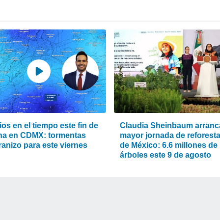
os en el tiempo este fin de
Claudia Sheinbaum arranca
a en CDMX: tormentas
mayor jornada de reforest
ranizo para este viernes
de México: 6.6 millones de
árboles este 9 de agosto