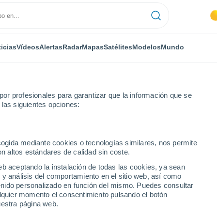
icias
Vídeos
Alertas
Radar
Mapas
Satélites
Modelos
Mundo
or profesionales para garantizar que la información que se
 las siguientes opciones:
Vilariño Frío
Por hora
ecogida mediante cookies o tecnologías similares, nos permite
on altos estándares de calidad sin coste.
 por hora
eb aceptando la instalación de todas las cookies, ya sean
 y análisis del comportamiento en el sitio web, así como
ntenido personalizado en función del mismo. Puedes consultar
alquier momento el consentimiento pulsando el botón
uestra página web.