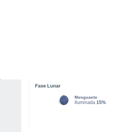
DOMINGO, 09 DE AGOSTO
La mayor parte del día
Nubes y claros
Salida del sol a las
07:31
Puesta del sol a las
21:39
Primera luz a las
07:00
Última luz a las
22:10
Fase Lunar
Menguante
Iluminada
15%