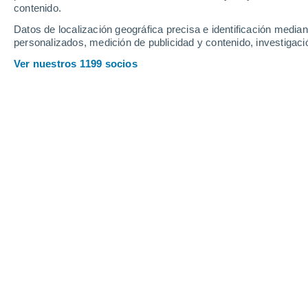
Viernes
7
Sábado
8
contenido.
Datos de localización geográfica precisa e identificación mediant
personalizados, medición de publicidad y contenido, investigació
Ver nuestros 1199 socios
La previsión del tiempo por hora en 
VIERNES, 07 DE AGOSTO
Por la tarde
Calima con cielo despejado
Salida del sol a las
07:29
Puesta del sol a las
21:42
Primera luz a las
06:58
Última luz a las
22:12
Fase Lunar