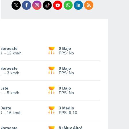
Noroeste
0 Bajo
4
-
12 km/h
FPS:
No
Noroeste
0 Bajo
1
-
3 km/h
FPS:
No
Este
0 Bajo
1
-
5 km/h
FPS:
No
Oeste
3 Medio
3
-
16 km/h
FPS:
6-10
Noroeste
8 ¡Muy Alto!