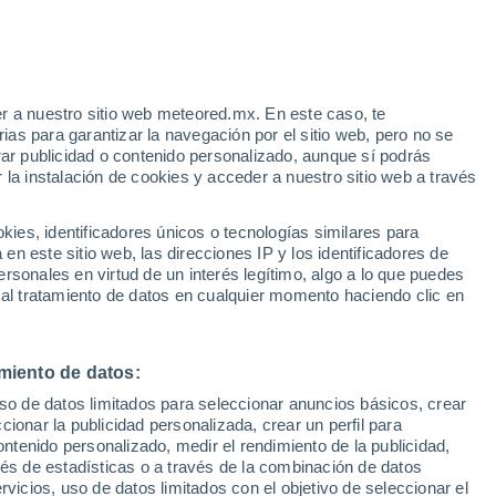
ariño Frío
VIENTO
PRECIPITACIÓN
r a nuestro sitio web meteored.mx. En este caso, te
12
15
18
21
00
03
06
09
12
15
18
21
00
as para garantizar la navegación por el sitio web, pero no se
rar publicidad o contenido personalizado, aunque sí podrás
 la instalación de cookies y acceder a nuestro sitio web a través
28°
28°
es, identificadores únicos o tecnologías similares para
n este sitio web, las direcciones IP y los identificadores de
25°
25°
rsonales en virtud de un interés legítimo, algo a lo que puedes
24°
24°
22°
 al tratamiento de datos en cualquier momento haciendo clic en
19°
18°
18°
16°
miento de datos:
14°
13°
uso de datos limitados para seleccionar anuncios básicos, crear
ccionar la publicidad personalizada, crear un perfil para
ontenido personalizado, medir el rendimiento de la publicidad,
vés de estadísticas o a través de la combinación de datos
rvicios, uso de datos limitados con el objetivo de seleccionar el