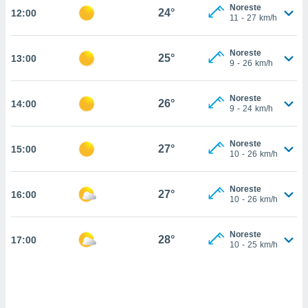
nos permite
Noreste
24°
12:00
estra
11
-
27
km/h
ara seguir
e contenido
ACEPTAR
Noreste
stándares
25°
13:00
Y
9
-
26
km/h
sin coste.
CONTINUAR
 botón
Noreste
26°
14:00
continuar",
CONFIGURACIÓN
9
-
24
km/h
der a la
ndo la
 de todas
Noreste
27°
15:00
10
-
26
km/h
, ya sean
de nuestros
 nos
Noreste
27°
16:00
10
-
26
km/h
 y análisis
tamiento en
b, así como
Noreste
28°
17:00
10
-
25
km/h
un perfil
para
ublicidad y
do en