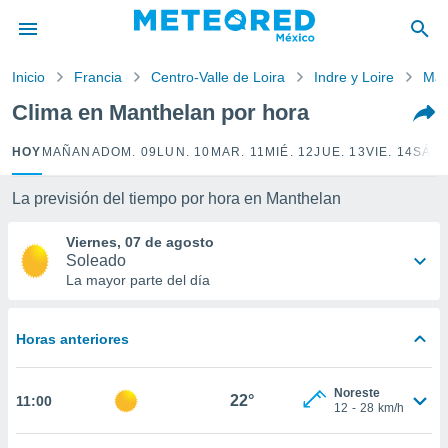
privacidad
o de
Inicio
Francia
Centro-Valle de Loira
Indre y Loire
Man
mx
mx) ha sido
Clima en Manthelan por hora
or
es para
HOY
MAÑANA
DOM. 09
LUN. 10
MAR. 11
MIÉ. 12
JUE. 13
VIE. 14
SÁB.
ue la
 que se
e calidad.
La previsión del tiempo por hora en Manthelan
eder a este
ediante las
Viernes, 07 de agosto
opciones:
Soleado
La mayor parte del día
ookies y
e forma
Horas anteriores
d digital
ada, basada
Noreste
mación
22°
11:00
12
-
28
km/h
ediante
ecnologías