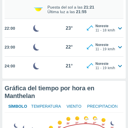
ed.mx. En
Puesta del sol a las
21:21
te
Última luz a las
21:55
 de que
talarán
e sean
Noreste
23°
22:00
para
11
-
18
km/h
a
por el sitio
Noreste
o se
22°
23:00
11
-
19
km/h
cookies para
nto ni para
Noreste
21°
24:00
licidad o
11
-
19
km/h
ado, aunque
sualizar
Gráfica del tiempo por hora en
general no
ada. Puedes
Manthelan
 instalación
y acceder a
SÍMBOLO
TEMPERATURA
VIENTO
PRECIPITACIÓN
io web a
ste abono
 botón
27°
28°
27°
25°
24°
.
22°
22°