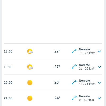
 mismo.
sultar más
 en nuestra
 Cookies
y
ualquier
ento
 botón
ación de
kies
 disponible
Noreste
27°
e nuestra
18:00
11
-
25
km/h
.
IVAMENTE,
Noreste
27°
19:00
11
-
25
km/h
as
Noreste
26°
20:00
 a cookies
11
-
24
km/h
 no aceptar
ón de
Noreste
24°
21:00
uedes
9
-
21
km/h
uestro sitio