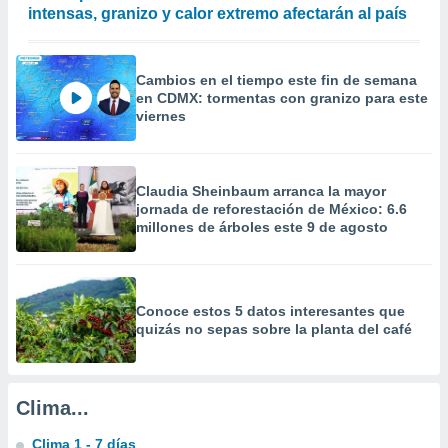
a
intensas, granizo y calor extremo afectarán al país
 la
da, crear un
Cambios en el tiempo este fin de semana
personalizar
en CDMX: tormentas con granizo para este
o, uso de
viernes
a la
e contenido
do, medir el
 de la
Claudia Sheinbaum arranca la mayor
medir el
jornada de reforestación de México: 6.6
 del
millones de árboles este 9 de agosto
 comprender
 través de
s o a través
nación de
Conoce estos 5 datos interesantes que
edentes de
quizás no sepas sobre la planta del café
fuentes,
y mejora de
os, uso de
ados con el
Clima...
 seleccionar
o.
Clima 1 - 7 días