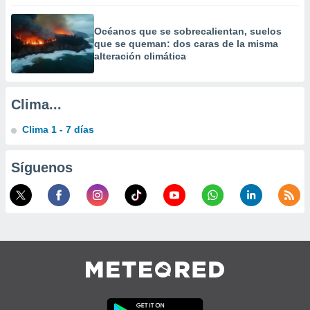
calización
precisa e
Océanos que se sobrecalientan, suelos
ión mediante
que se queman: dos caras de la misma
alteración climática
, publicidad
dos,
 publicidad
Clima...
,
ón de
Clima 1 - 7 días
 desarrollo
s.
Síguenos
tros 1199
ios