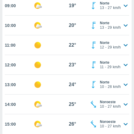
nos permite
Norte
19°
09:00
estra
13
-
27
km/h
ara seguir
e contenido
ACEPTAR
Norte
stándares
20°
10:00
Y
13
-
29
km/h
sin coste.
CONTINUAR
 botón
Norte
22°
11:00
continuar",
CONFIGURACIÓN
12
-
29
km/h
der a la
ndo la
 de todas
Norte
23°
12:00
11
-
29
km/h
, ya sean
de nuestros
 nos
Norte
24°
13:00
10
-
28
km/h
 y análisis
tamiento en
b, así como
Noroeste
25°
14:00
10
-
27
km/h
un perfil
para
ublicidad y
Noroeste
26°
15:00
10
-
27
km/h
do en