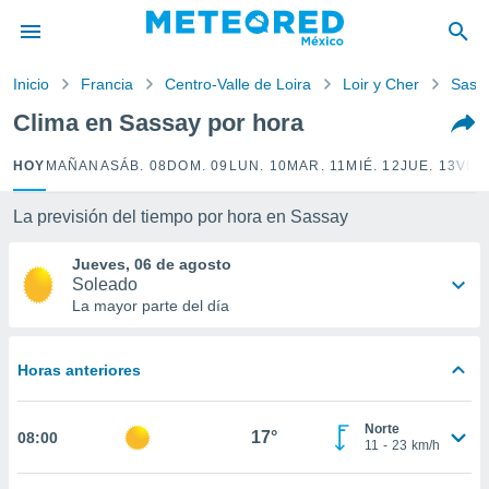
privacidad
o de
Inicio
Francia
Centro-Valle de Loira
Loir y Cher
Sass
mx
mx) ha sido
Clima en Sassay por hora
or
es para
HOY
MAÑANA
SÁB. 08
DOM. 09
LUN. 10
MAR. 11
MIÉ. 12
JUE. 13
VIE.
ue la
 que se
e calidad.
La previsión del tiempo por hora en Sassay
eder a este
ediante las
Jueves, 06 de agosto
opciones:
Soleado
La mayor parte del día
ookies y
e forma
Horas anteriores
d digital
ada, basada
Norte
mación
17°
08:00
11
-
23
km/h
ediante
ecnologías