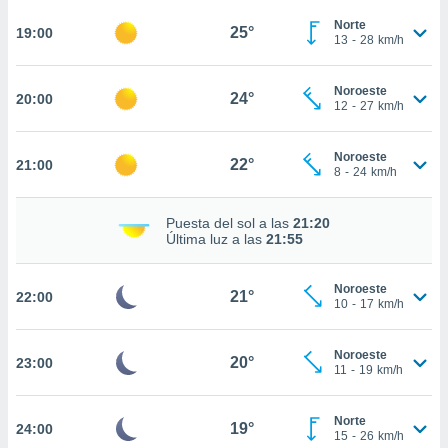
ed.mx. En
te
Norte
25°
19:00
13
-
28
km/h
 de que
talarán
e sean
Noroeste
24°
20:00
para
12
-
27
km/h
a
por el sitio
Noroeste
o se
22°
21:00
8
-
24
km/h
cookies para
nto ni para
Puesta del sol a las
21:20
licidad o
Última luz a las
21:55
ado, aunque
Noroeste
sualizar
21°
22:00
10
-
17
km/h
general no
ada. Puedes
 instalación
Noroeste
20°
23:00
y acceder a
11
-
19
km/h
io web a
ste abono
Norte
 botón
19°
24:00
15
-
26
km/h
.