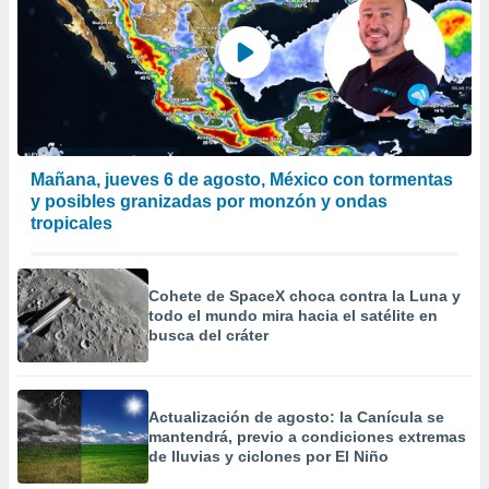
a
 la
da, crear un
personalizar
o, uso de
a la
e contenido
Mañana, jueves 6 de agosto, México con tormentas
do, medir el
 de la
y posibles granizadas por monzón y ondas
medir el
tropicales
 del
 comprender
 través de
Cohete de SpaceX choca contra la Luna y
s o a través
todo el mundo mira hacia el satélite en
nación de
busca del cráter
edentes de
fuentes,
y mejora de
os, uso de
Actualización de agosto: la Canícula se
ados con el
mantendrá, previo a condiciones extremas
 seleccionar
de lluvias y ciclones por El Niño
o.