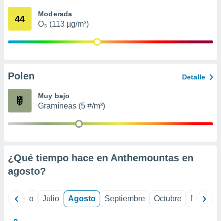
ados con el
 seleccionar
Moderada
44
o.
O₃ (113 µg/m³)
calización
precisa e
ión mediante
, publicidad
Polen
Detalle
dos,
Muy bajo
 publicidad
Gramíneas (5 #/m³)
,
ón de
 desarrollo
s.
tros 1199
¿Qué tiempo hace en Anthemountas en
ios
agosto
?
yo
Junio
Julio
Agosto
Septiembre
Octubre
Noviemb