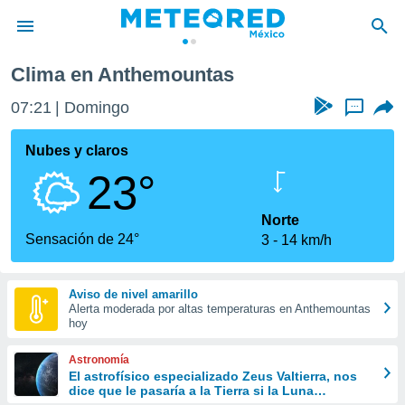
Clima en Anthemountas
privacidad
07:21
Domingo
...
o de
mx
mx) ha sido
Nubes y claros
or
23°
es para
ue la
 que se
Norte
e calidad.
Sensación de 24°
3
14 km/h
eder a este
ediante las
opciones:
Aviso de nivel amarillo
Alerta moderada por altas temperaturas en Anthemountas
ookies y
hoy
e forma
Astronomía
d digital
El astrofísico especializado Zeus Valtierra, nos
dice que le pasaría a la Tierra si la Luna
ada, basada