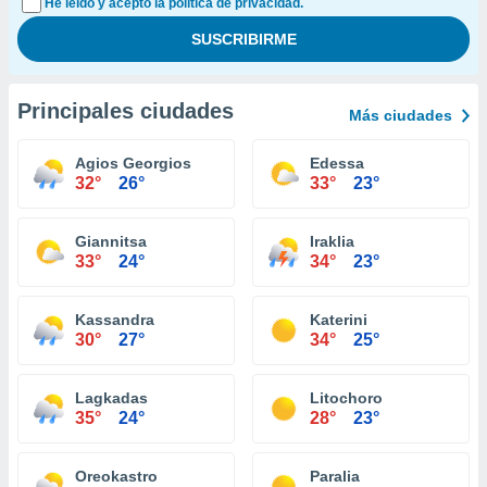
He leído y acepto la política de privacidad.
Principales ciudades
Más ciudades
Agios Georgios
Edessa
32°
26°
33°
23°
Giannitsa
Iraklia
33°
24°
34°
23°
Kassandra
Katerini
30°
27°
34°
25°
Lagkadas
Litochoro
35°
24°
28°
23°
Oreokastro
Paralia