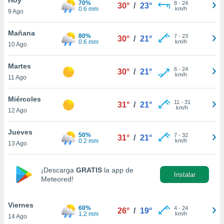
70%
ublicidad y
8
-
24
30°
/
23°
0.6 mm
km/h
9 Ago
do en
 mismo.
Mañana
80%
7
-
23
30°
/
21°
sultar más
0.6 mm
km/h
10 Ago
 en nuestra
 Cookies
y
Martes
6
-
24
ualquier
30°
/
21°
km/h
11 Ago
ento
 botón
Miércoles
11
-
31
31°
/
21°
ación de
km/h
12 Ago
kies
 disponible
Jueves
50%
7
-
32
e nuestra
31°
/
21°
0.2 mm
km/h
13 Ago
.
IVAMENTE,
¡Descarga
GRATIS
la app de
Instalar
Meteored!
as
 a cookies
Viernes
60%
4
-
24
26°
/
19°
1.2 mm
km/h
14 Ago
 no aceptar