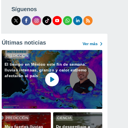
Síguenos
Últimas noticias
Ver más
PREDICCIÓN
El tiempo en México este fin de semana:
lluvias intensas, granizo y calor extremo
afectarán al país
PREDICCIÓN
CIENCIA
Muy fuertes lluvias
De desperdicio a