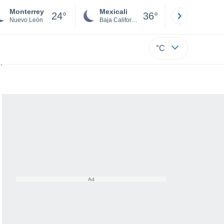
Monterrey
Mexicali
Tijuana
24°
36°
Nuevo León
Baja California
Baja C
°C