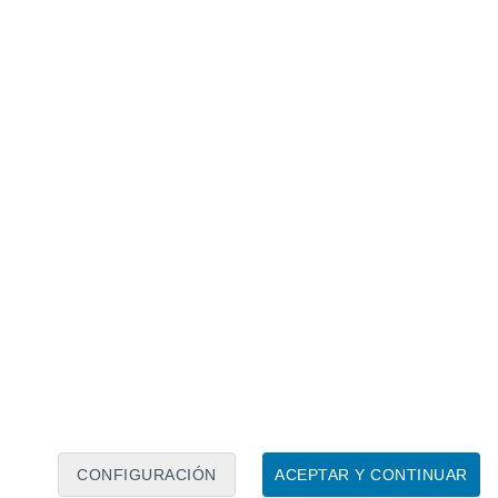
hayan finalizado en Río de Janeiro, la ciudad continúa
.
 Río cobran vida con desfiles callejeros.
n una oportunidad para disfrutar de la
preciar la profunda conexión que existe
den ascender al famoso Cristo Redentor y
stas panorámicas de la ciudad y la costa.
nvitan a relajarse bajo el sol tropical.
CONFIGURACIÓN
ACEPTAR Y CONTINUAR
 celebra la Semana Santa en Taxco: toda