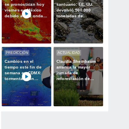
se pronostican hoy
santuario: EE. UU.
viernes en México
devolvió 500,000
debido a dos ondas
toneladas de
tropicales, vaguadas
conchas al océano y
y el Monzón
revivió la vida marina
PREDICCIÓN
ACTUALIDAD
Cambios en el
Claudia Sheinbaum
tiempo este fin de
arranca la mayor
semana en CDMX:
jornada de
tormentas con
reforestación de
granizo para este
México: 6.6 millones
viernes
de árboles este 9 de
agosto