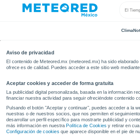
Clima
Not
TODAS
ACTUALIDAD
CIENCIA
PREDICCIÓN
AST
Aviso de privacidad
El contenido de Meteored.mx (meteored.mx) ha sido elaborado p
ofrece es de calidad. Puedes acceder a este sitio web mediante
Aceptar cookies y acceder de forma gratuita
La publicidad digital personalizada, basada en la información r
financiar nuestra actividad para seguir ofreciéndote contenido c
Inicio
Noticias
Actualidad
¿Cuáles son los mejo
Pulsando el botón "Aceptar y continuar", puedes acceder a la w
nuestras o de nuestros socios, que nos permiten el seguimiento
desarrollar un perfil específico para mostrarte publicidad y co
¿Cuáles son los mejo
más información en nuestra
Política de Cookies
y retirar en cu
Configuración de cookies
que aparece disponible en el pie de n
visitar en Semana San