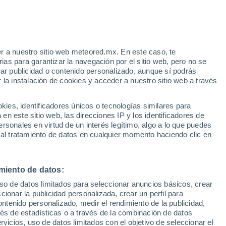
ado por muchos por el significado
emás porque es el momento de tomar unas
r a nuestro sitio web meteored.mx. En este caso, te
as para garantizar la navegación por el sitio web, pero no se
rar publicidad o contenido personalizado, aunque sí podrás
 la instalación de cookies y acceder a nuestro sitio web a través
es, identificadores únicos o tecnologías similares para
n este sitio web, las direcciones IP y los identificadores de
rsonales en virtud de un interés legítimo, algo a lo que puedes
 al tratamiento de datos en cualquier momento haciendo clic en
miento de datos:
uso de datos limitados para seleccionar anuncios básicos, crear
ccionar la publicidad personalizada, crear un perfil para
ontenido personalizado, medir el rendimiento de la publicidad,
vés de estadísticas o a través de la combinación de datos
rvicios, uso de datos limitados con el objetivo de seleccionar el