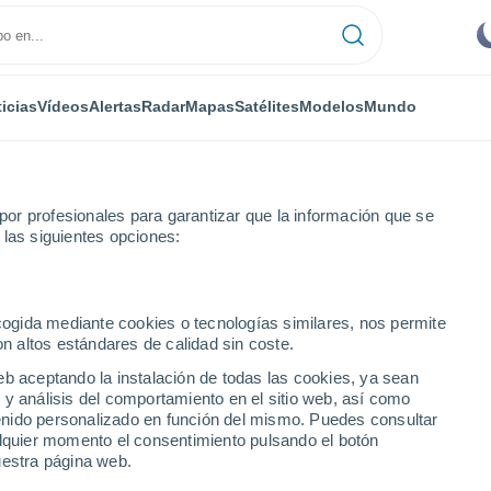
icias
Vídeos
Alertas
Radar
Mapas
Satélites
Modelos
Mundo
RONOMÍA
PLANTAS
TIEMPO LIBRE
or profesionales para garantizar que la información que se
 las siguientes opciones:
ecogida mediante cookies o tecnologías similares, nos permite
on altos estándares de calidad sin coste.
res destinos que pueden visitar en Semana Santa 2024?
eb aceptando la instalación de todas las cookies, ya sean
 y análisis del comportamiento en el sitio web, así como
ntenido personalizado en función del mismo. Puedes consultar
res destinos que pueden
alquier momento el consentimiento pulsando el botón
uestra página web.
ta 2024?