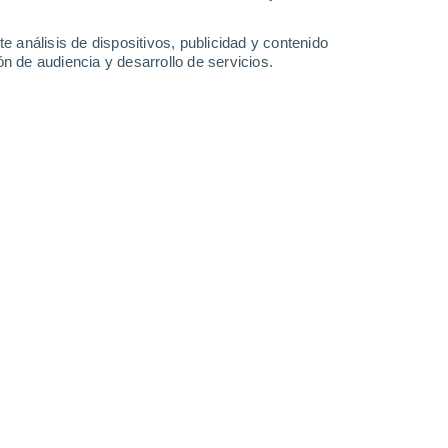
e análisis de dispositivos, publicidad y contenido
n de audiencia y desarrollo de servicios.
a en el océano Pacífico.
/03/2024 08:00
7 min
 seguro que muchos ya tienen su viaje
recidas vacaciones.
En 2024 este momento
es católicas pero también es un
momento
uera de casa, incluso fuera del país.
Ya