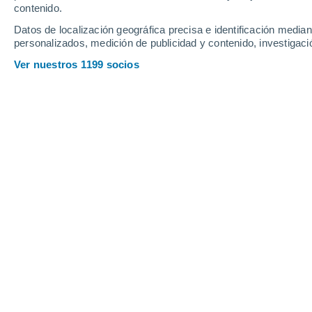
contenido.
Datos de localización geográfica precisa e identificación mediant
personalizados, medición de publicidad y contenido, investigació
Ver nuestros 1199 socios
Un excelente destino son las islas de la polinesia frances
Orlando Aurquia
23
La
Semana Santa
iniciará en breve, y
planificado para disfrutar de unas me
será entre el 24 y 30 de marzo.
Este periodo está unido a celebracion
de reunión familiar y de descansar f