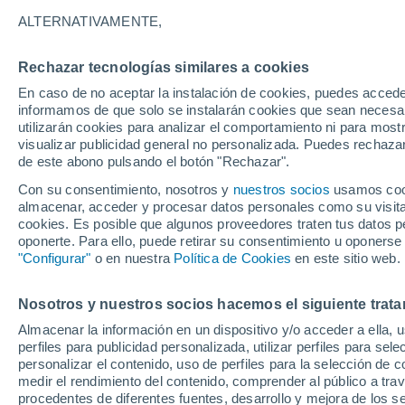
ALTERNATIVAMENTE,
La Semana Santa es un momento esper
religioso que tiene este período, ad
Rechazar tecnologías similares a cookies
breves vacaciones.
En caso de no aceptar la instalación de cookies, puedes accede
informamos de que solo se instalarán cookies que sean necesari
utilizarán cookies para analizar el comportamiento ni para most
visualizar publicidad general no personalizada. Puedes rechazar
de este abono pulsando el botón "Rechazar".
Con su consentimiento, nosotros y
nuestros socios
usamos cooki
almacenar, acceder y procesar datos personales como su visita e
cookies. Es posible que algunos proveedores traten tus datos pe
oponerte. Para ello, puede retirar su consentimiento u oponerse
"Configurar"
o en nuestra
Política de Cookies
en este sitio web.
Nosotros y nuestros socios hacemos el siguiente trata
Almacenar la información en un dispositivo y/o acceder a ella, 
perfiles para publicidad personalizada, utilizar perfiles para sele
personalizar el contenido, uso de perfiles para la selección de c
medir el rendimiento del contenido, comprender al público a tra
procedentes de diferentes fuentes, desarrollo y mejora de los se