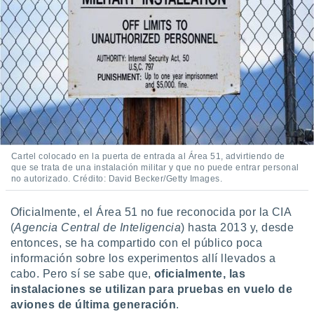
ste abono
 botón
.
nto,
cios
kies,
ores únicos
as similares
nar,
Cartel colocado en la puerta de entrada al Área 51, advirtiendo de
rocesar
que se trata de una instalación militar y que no puede entrar personal
onales como
no autorizado. Crédito: David Becker/Getty Images.
 este sitio
recciones IP
Oficialmente, el Área 51 no fue reconocida por la CIA
ficadores de
(
Agencia Central de Inteligencia
) hasta 2013 y, desde
 posible
entonces, se ha compartido con el público poca
s
 traten tus
información sobre los experimentos allí llevados a
nales en
cabo. Pero sí se sabe que,
oficialmente, las
 interés
instalaciones se utilizan para pruebas en vuelo de
go a lo que
aviones de última generación
.
nerte. Para