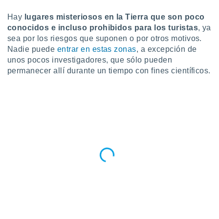
ublicidad y
Hay
lugares misteriosos en la Tierra que son poco
do en
conocidos e incluso prohibidos para los turistas
, ya
 mismo.
sea por los riesgos que suponen o por otros motivos.
sultar más
Nadie puede
entrar en estas zonas
, a excepción de
 en nuestra
 Cookies
y
unos pocos investigadores, que sólo pueden
ualquier
permanecer allí durante un tiempo con fines científicos.
ento
 botón
ación de
kies
 disponible
e nuestra
.
IVAMENTE,
as
 a cookies
 no aceptar