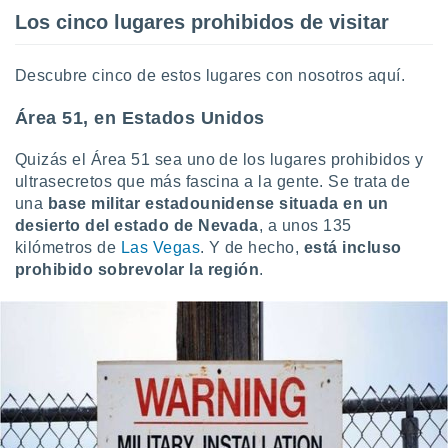
ón de
Los cinco lugares prohibidos de visitar
uedes
uestro sitio
ed.mx. En
Descubre cinco de estos lugares con nosotros aquí.
te
 de que
Área 51, en Estados Unidos
talarán
e sean
para
Quizás el Área 51 sea uno de los lugares prohibidos y
a
ultrasecretos que más fascina a la gente. Se trata de
por el sitio
una
base militar estadounidense situada en un
o se
desierto del estado de Nevada
, a unos 135
cookies para
kilómetros de
Las Vegas
. Y de hecho,
está incluso
prohibido sobrevolar la región
.
nto ni para
licidad o
ado, aunque
sualizar
general no
ada. Puedes
 instalación
y acceder a
io web a