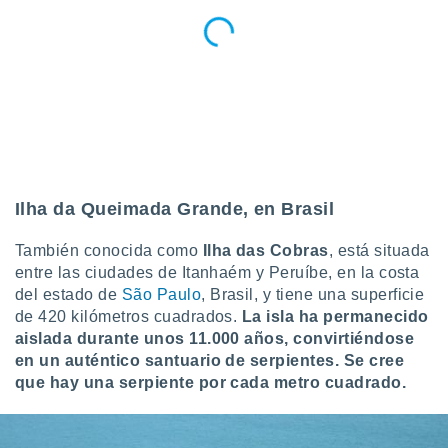
ar perfiles
idad
a, utilizar
a
 la
da, crear un
personalizar
o, uso de
a la
e contenido
Ilha da Queimada Grande, en Brasil
do, medir el
 de la
También conocida como
Ilha das Cobras
, está situada
medir el
entre las ciudades de Itanhaém y Peruíbe, en la costa
 del
del estado de
São Paulo
, Brasil, y tiene una superficie
 comprender
de 420 kilómetros cuadrados.
La isla ha permanecido
 través de
s o a través
aislada durante unos 11.000 años, convirtiéndose
nación de
en un auténtico santuario de serpientes. Se cree
edentes de
que hay una serpiente por cada metro cuadrado.
fuentes,
y mejora de
os, uso de