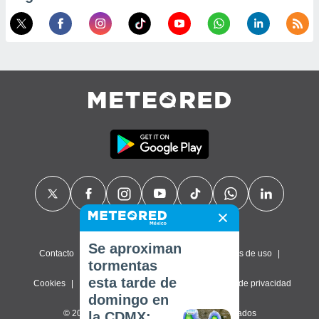
Se aproximan
Contacto
Sobre nosotros
FAQ
Términos de uso
tormentas
esta tarde de
Cookies
Política de privacidad
Configuración de privacidad
domingo en
© 2026 Meteored. Todos los derechos reservados
la CDMX: