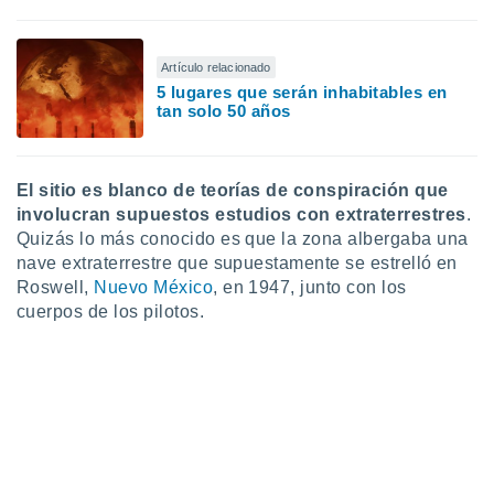
retirar su
ento u
Artículo relacionado
 de datos
5 lugares que serán inhabitables en
er momento
tan solo 50 años
ic en
o en
 Cookies
en
El sitio es blanco de teorías de conspiración que
eb.
involucran supuestos estudios con extraterrestres
.
Quizás lo más conocido es que la zona albergaba una
y
nave extraterrestre que supuestamente se estrelló en
socios
Roswell,
Nuevo México
, en 1947, junto con los
el
cuerpos de los pilotos.
to de
la
 en un
 y/o acceder
 de datos
ara
 anuncios