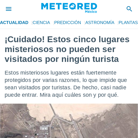
ACTUALIDAD
CIENCIA
PREDICCIÓN
ASTRONOMÍA
PLANTAS
privacidad
¡Cuidado! Estos cinco lugares
o de
mx
misteriosos no pueden ser
mx) ha sido
or
visitados por ningún turista
es para
ue la
Estos misteriosos lugares están fuertemente
 que se
e calidad.
protegidos por varias razones, lo que impide que
eder a este
sean visitados por turistas. De hecho, casi nadie
ediante las
puede entrar. Mira aquí cuáles son y por qué.
opciones:
ookies y
e forma
d digital
ada, basada