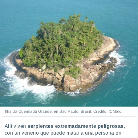
ados con el
 seleccionar
o.
calización
precisa e
ión mediante
, publicidad
dos,
 publicidad
,
ón de
 desarrollo
s.
tros 1199
ios
Ilha da Queimada Grande, en São Paulo, Brasil. Crédito: ICMbio.
Allí viven
serpientes extremadamente peligrosas
,
con un veneno que puede matar a una persona en