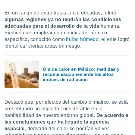
ón de
uedes
En un rango de entre tres a cinco décadas, refirió,
uestro sitio
ed.mx. En
algunas regiones ya no tendrán las condiciones
te
adecuadas para el desarrollo de la vida
humana.
 de que
Explicó que, empleando un indicador térmico
talarán
específico, conocido como
bulbo húmedo
, el ente logró
e sean
identificar ciertas áreas en riesgo.
para
a
por el sitio
o se
Ola de calor en México: medidas y
cookies para
recomendaciones ante los altos
índices de radiación
nto ni para
licidad o
ado, aunque
Destacó que, por efectos del cambio climático, se está
sualizar
presentando un impacto considerable en la
general no
habitabilidad de nuestro entorno global.
De acuerdo a
ada. Puedes
las conclusiones que ha llegado la agencia
 instalación
y acceder a
espacial
, derivado del
calor
se podrían volver
io web a