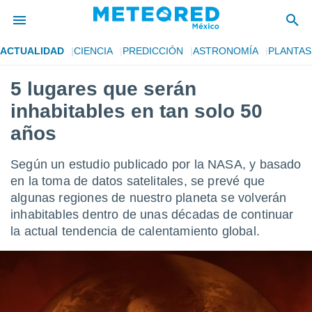
ACTUALIDAD
CIENCIA
PREDICCIÓN
ASTRONOMÍA
PLANTAS
privacidad
5 lugares que serán
o de
mx
inhabitables en tan solo 50
mx) ha sido
or
años
es para
ue la
Según un estudio publicado por la NASA, y basado
 que se
e calidad.
en la toma de datos satelitales, se prevé que
eder a este
algunas regiones de nuestro planeta se volverán
ediante las
inhabitables dentro de unas décadas de continuar
opciones:
la actual tendencia de calentamiento global.
ookies y
e forma
d digital
ada, basada