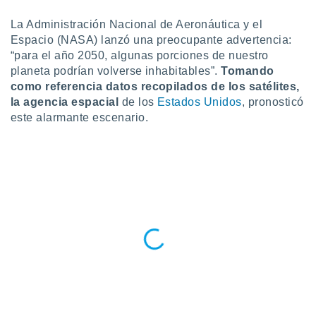
ublicidad y
La Administración Nacional de Aeronáutica y el
do en
Espacio (NASA) lanzó una preocupante advertencia:
 mismo.
“para el año 2050, algunas porciones de nuestro
sultar más
planeta podrían volverse inhabitables”.
Tomando
 en nuestra
 Cookies
y
como referencia datos recopilados de los satélites,
ualquier
la agencia espacial
de los
Estados Unidos
, pronosticó
este alarmante escenario.
ento
 botón
ación de
kies
 disponible
e nuestra
.
IVAMENTE,
as
 a cookies
 no aceptar