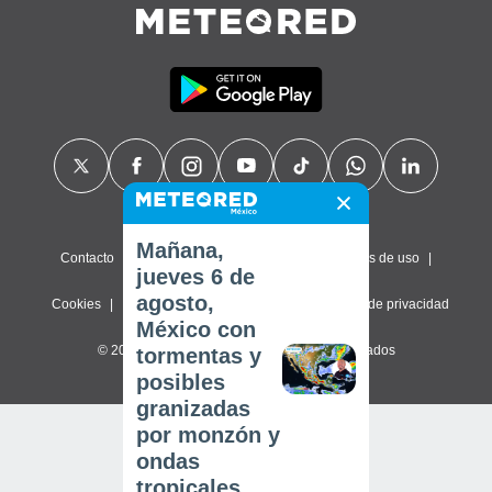
Mañana,
Contacto
Sobre nosotros
FAQ
Términos de uso
jueves 6 de
agosto,
Cookies
Política de privacidad
Configuración de privacidad
México con
© 2026 Meteored. Todos los derechos reservados
tormentas y
posibles
granizadas
por monzón y
ondas
tropicales