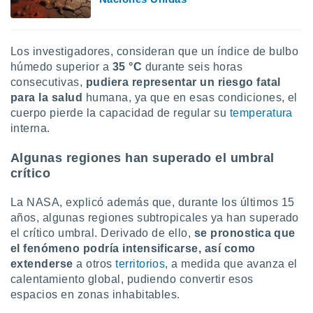
ados con el
 seleccionar
o.
calización
Los investigadores, consideran que un índice de bulbo
precisa e
húmedo superior a
35 °C
durante seis horas
ión mediante
consecutivas,
pudiera representar un riesgo fatal
para la salud
humana, ya que en esas condiciones, el
, publicidad
cuerpo pierde la capacidad de regular su
temperatura
interna.
dos,
 publicidad
,
Algunas regiones han superado el umbral
ón de
crítico
 desarrollo
s.
La NASA, explicó además que, durante los últimos 15
años, algunas regiones subtropicales ya han superado
tros 1199
ios
el crítico umbral. Derivado de ello,
se pronostica que
el fenómeno podría intensificarse, así como
extenderse
a otros
territorios
, a medida que avanza el
calentamiento global, pudiendo convertir esos
espacios en zonas inhabitables.