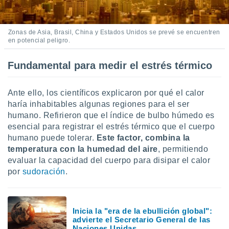
ar perfiles
idad
a, utilizar
Zonas de Asia, Brasil, China y Estados Unidos se prevé se encuentren
a
en potencial peligro.
 la
Fundamental para medir el estrés térmico
da, crear un
personalizar
o, uso de
Ante ello, los científicos explicaron por qué el calor
a la
e contenido
haría inhabitables algunas regiones para el ser
do, medir el
humano. Refirieron que el índice de bulbo húmedo es
 de la
esencial para registrar el estrés térmico que el cuerpo
medir el
humano puede tolerar.
Este factor, combina la
 del
temperatura con la humedad del aire
, permitiendo
 comprender
evaluar la capacidad del cuerpo para disipar el calor
 través de
por
sudoración
.
s o a través
nación de
edentes de
fuentes,
Inicia la "era de la ebullición global":
y mejora de
advierte el Secretario General de las
os, uso de
Naciones Unidas