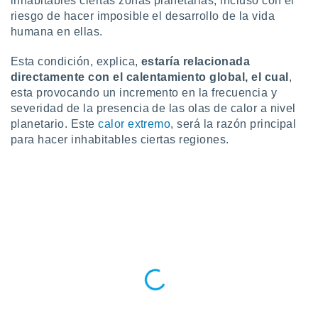
inhabitables ciertas zonas planetarias, incluso con el
ste abono
riesgo de hacer imposible el desarrollo de la vida
 botón
humana en ellas.
.
Esta condición, explica,
estaría relacionada
nto,
directamente con el calentamiento global, el cual
,
esta provocando un incremento en la frecuencia y
cios
severidad de la presencia de las olas de calor a nivel
kies,
planetario. Este
calor extremo
, será la razón principal
ores únicos
para hacer inhabitables ciertas regiones.
as similares
nar,
rocesar
onales como
 este sitio
recciones IP
ficadores de
 posible
s
 traten tus
nales en
 interés
go a lo que
nerte. Para