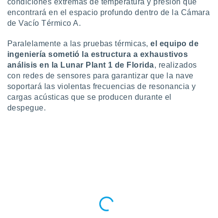
condiciones extremas de temperatura y presión que
retirar su
encontrará en el espacio profundo dentro de la Cámara
ento u
de Vacío Térmico A.
 de datos
Paralelamente a las pruebas térmicas,
el equipo de
er momento
ic en
ingeniería sometió la estructura a exhaustivos
o en
análisis en la Lunar Plant 1 de Florida
, realizados
con redes de sensores para garantizar que la nave
 Cookies
en
soportará las violentas frecuencias de resonancia y
eb.
cargas acústicas que se producen durante el
despegue.
y
socios
el
to de
la
 en un
 y/o acceder
 de datos
ara
 anuncios