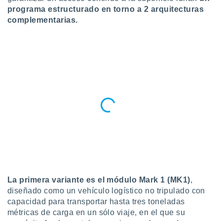
ublicidad y
programa estructurado en torno a 2 arquitecturas
complementarias.
do en
 mismo.
sultar más
 en nuestra
 Cookies
y
ualquier
ento
 botón
ación de
kies
 disponible
e nuestra
.
IVAMENTE,
La primera variante es el módulo Mark 1 (MK1)
,
diseñado como un vehículo logístico no tripulado con
as
 a cookies
capacidad para transportar hasta tres toneladas
métricas de carga en un sólo viaje, en el que su
 no aceptar