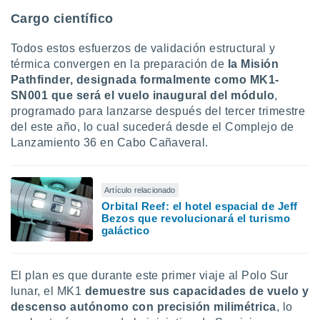
ados con el
 seleccionar
Cargo científico
o.
Todos estos esfuerzos de validación estructural y
calización
térmica convergen en la preparación de
la Misión
precisa e
ión mediante
Pathfinder, designada formalmente como MK1-
SN001 que será el vuelo inaugural del módulo
,
, publicidad
programado para lanzarse después del tercer trimestre
del este año, lo cual sucederá desde el Complejo de
dos,
Lanzamiento 36 en Cabo Cañaveral.
 publicidad
,
ón de
 desarrollo
Artículo relacionado
s.
Orbital Reef: el hotel espacial de Jeff
Bezos que revolucionará el turismo
tros 1199
galáctico
ios
El plan es que durante este primer viaje al Polo Sur
lunar, el MK1
demuestre sus capacidades de vuelo y
descenso autónomo con precisión milimétrica
, lo