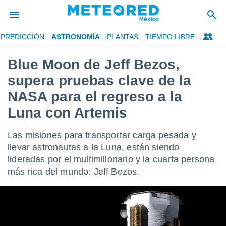
PREDICCIÓN
ASTRONOMÍA
PLANTAS
TIEMPO LIBRE
privacidad
Blue Moon de Jeff Bezos,
o de
mx
supera pruebas clave de la
mx) ha sido
or
NASA para el regreso a la
es para
Luna con Artemis
ue la
 que se
e calidad.
Las misiones para transportar carga pesada y
eder a este
llevar astronautas a la Luna, están siendo
ediante las
opciones:
lideradas por el multimillonario y la cuarta persona
más rica del mundo: Jeff Bezos.
ookies y
e forma
d digital
ada, basada