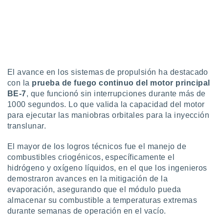
ar perfiles
idad
a, utilizar
a
 la
da, crear un
personalizar
El avance en los sistemas de propulsión ha destacado
o, uso de
con la
prueba de fuego continuo del motor principal
a la
BE-7
, que funcionó sin interrupciones durante más de
e contenido
1000 segundos. Lo que valida la capacidad del motor
do, medir el
para ejecutar las maniobras orbitales para la inyección
 de la
translunar.
medir el
 del
 comprender
El mayor de los logros técnicos fue el manejo de
 través de
combustibles criogénicos, específicamente el
s o a través
hidrógeno y oxígeno líquidos, en el que los ingenieros
nación de
demostraron avances en la mitigación de la
edentes de
evaporación, asegurando que el módulo pueda
fuentes,
almacenar su combustible a temperaturas extremas
y mejora de
os, uso de
durante semanas de operación en el vacío.