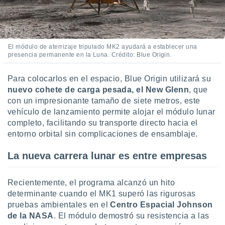
ste abono
 botón
.
El módulo de aterrizaje tripulado MK2 ayudará a establecer una
nto,
presencia permanente en la Luna. Crédito: Blue Origin.
cios
Para colocarlos en el espacio, Blue Origin utilizará su
kies,
ores únicos
nuevo cohete de carga pesada, el New Glenn
, que
as similares
con un impresionante tamaño de siete metros, este
nar,
vehículo de lanzamiento permite alojar el módulo lunar
rocesar
completo, facilitando su transporte directo hacia el
onales como
entorno orbital sin complicaciones de ensamblaje.
 este sitio
recciones IP
La nueva carrera lunar es entre empresas
ficadores de
 posible
s
Recientemente, el programa alcanzó un hito
 traten tus
determinante cuando el MK1 superó las rigurosas
nales en
 interés
pruebas ambientales en el
Centro Espacial Johnson
go a lo que
de la NASA
. El módulo demostró su resistencia a las
nerte. Para