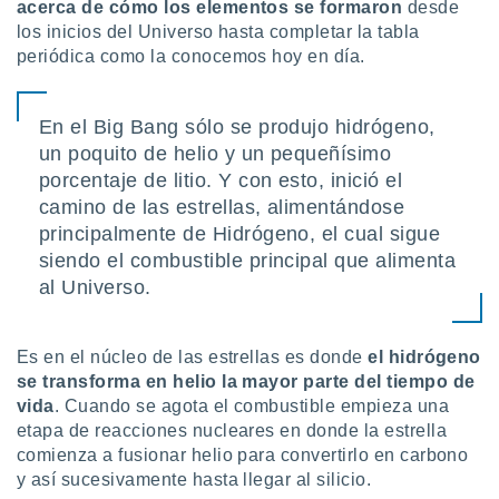
ón de
acerca de cómo los elementos se formaron
desde
uedes
los inicios del Universo hasta completar la tabla
uestro sitio
periódica como la conocemos hoy en día.
ed.mx. En
te
 de que
En el Big Bang sólo se produjo hidrógeno,
talarán
un poquito de helio y un pequeñísimo
e sean
para
porcentaje de litio. Y con esto, inició el
a
camino de las estrellas, alimentándose
por el sitio
principalmente de Hidrógeno, el cual sigue
o se
siendo el combustible principal que alimenta
cookies para
al Universo.
nto ni para
licidad o
Es en el núcleo de las estrellas es donde
el hidrógeno
ado, aunque
se transforma en helio la mayor parte del tiempo de
sualizar
vida
. Cuando se agota el combustible empieza una
general no
ada. Puedes
etapa de reacciones nucleares en donde la estrella
 instalación
comienza a fusionar helio para convertirlo en carbono
y acceder a
y así sucesivamente hasta llegar al silicio.
io web a