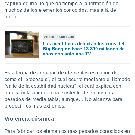
ados con el
captura ocurra, lo que da tiempo a la formación de
 seleccionar
muchos de los elementos conocidos, más allá de
o.
hierro.
calización
precisa e
ión mediante
Artículo relacionado
Los científicos detectan los ecos del
, publicidad
Big Bang de hace 13,800 millones de
años con solo una TV
dos,
 publicidad
,
Esta forma de creación de elementos es conocido
ón de
 desarrollo
como el “proceso s”, el cual ocurre mediante el llamado
s.
“valle de la estabilidad nuclear”, el cual explica con
precisión la abundancia existente de elementos
tros 1199
pesados de media tabla, aunque… No alcanza para
ios
predecir los más extremos.
Violencia cósmica
Para fabricar los elementos más pesados conocidos en