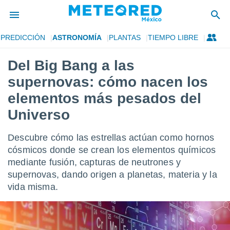
PREDICCIÓN
ASTRONOMÍA
PLANTAS
TIEMPO LIBRE
privacidad
Del Big Bang a las
o de
mx
supernovas: cómo nacen los
mx) ha sido
or
elementos más pesados del
es para
Universo
ue la
 que se
e calidad.
Descubre cómo las estrellas actúan como hornos
eder a este
cósmicos donde se crean los elementos químicos
ediante las
opciones:
mediante fusión, capturas de neutrones y
supernovas, dando origen a planetas, materia y la
ookies y
vida misma.
e forma
d digital
ada, basada