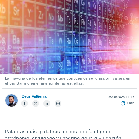
mación
ediante
ecnologías
nos permite
estra
ara seguir
e contenido
ACEPTAR
stándares
Y
sin coste.
CONTINUAR
 botón
continuar",
CONFIGURACIÓN
der a la
ndo la
La mayoría de los elementos que conocemos se formaron, ya sea en
 de todas
el Big Bang o en el interior de las estrellas.
, ya sean
de nuestros
Zeus Valtierra
07/06/2026 14:17
 nos
7 min
 y análisis
tamiento en
b, así como
un perfil
Palabras más, palabras menos, decía el gran
para
astrónomo, divulgador y padrino de la divulgación