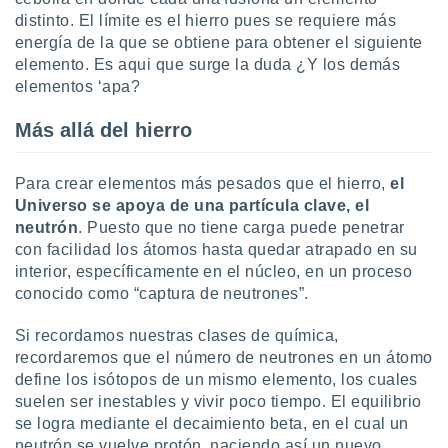
retirar su
distinto. El límite es el hierro pues se requiere más
ento u
energía de la que se obtiene para obtener el siguiente
elemento. Es aqui que surge la duda ¿Y los demás
 de datos
elementos ‘apa?
er momento
ic en
Más allá del hierro
o en
 Cookies
en
Para crear elementos más pesados que el hierro,
el
eb.
Universo se apoya de una partícula clave, el
y
neutrón
. Puesto que no tiene carga puede penetrar
socios
con facilidad los átomos hasta quedar atrapado en su
el
interior, específicamente en el núcleo, en un proceso
conocido como “captura de neutrones”.
to de
Si recordamos nuestras clases de química,
la
recordaremos que el número de neutrones en un átomo
 en un
define los isótopos de un mismo elemento, los cuales
 y/o acceder
suelen ser inestables y vivir poco tiempo. El equilibrio
 de datos
ara
se logra mediante el decaimiento beta, en el cual un
 anuncios
neutrón se vuelve protón, naciendo así un nuevo