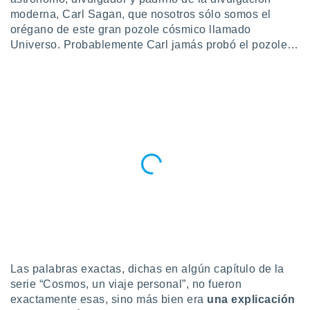
ublicidad y
moderna, Carl Sagan, que nosotros sólo somos el
orégano de este gran pozole cósmico llamado
do en
 mismo.
Universo. Probablemente Carl jamás probó el pozole…
sultar más
 en nuestra
 Cookies
y
ualquier
ento
 botón
ación de
kies
 disponible
e nuestra
.
IVAMENTE,
Las palabras exactas, dichas en algún capítulo de la
as
 a cookies
serie “Cosmos, un viaje personal”, no fueron
exactamente esas, sino más bien era
una explicación
 no aceptar