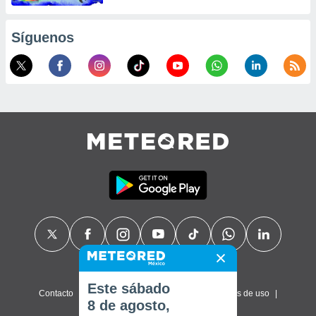
Síguenos
Este sábado
Contacto
Sobre nosotros
FAQ
Términos de uso
8 de agosto,