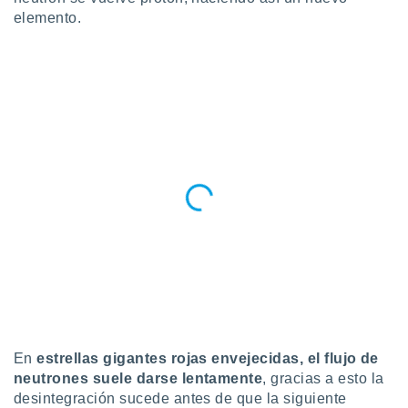
ar perfiles
elemento.
idad
a, utilizar
a
 la
da, crear un
personalizar
o, uso de
a la
e contenido
do, medir el
 de la
medir el
 del
 comprender
 través de
s o a través
nación de
edentes de
fuentes,
En
estrellas gigantes rojas envejecidas, el flujo de
y mejora de
neutrones suele darse lentamente
, gracias a esto la
os, uso de
desintegración sucede antes de que la siguiente