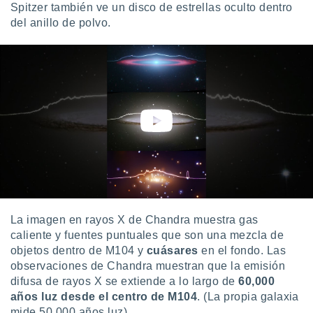
Spitzer también ve un disco de estrellas oculto dentro
del anillo de polvo.
La imagen en rayos X de Chandra muestra gas
caliente y fuentes puntuales que son una mezcla de
objetos dentro de M104 y
cuásares
en el fondo. Las
observaciones de Chandra muestran que la emisión
difusa de rayos X se extiende a lo largo de
60,000
años luz desde el centro de M104
. (La propia galaxia
mide 50,000 años luz).