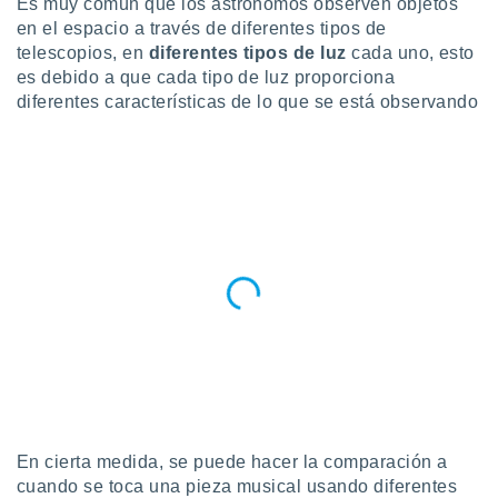
Es muy común que los astrónomos observen objetos
ublicidad y
en el espacio a través de diferentes tipos de
do en
telescopios, en
diferentes tipos de luz
cada uno, esto
 mismo.
es debido a que cada tipo de luz proporciona
sultar más
diferentes características de lo que se está observando
 en nuestra
 Cookies
y
ualquier
ento
 botón
ación de
kies
 disponible
e nuestra
.
IVAMENTE,
as
 a cookies
En cierta medida, se puede hacer la comparación a
 no aceptar
cuando se toca una pieza musical usando diferentes