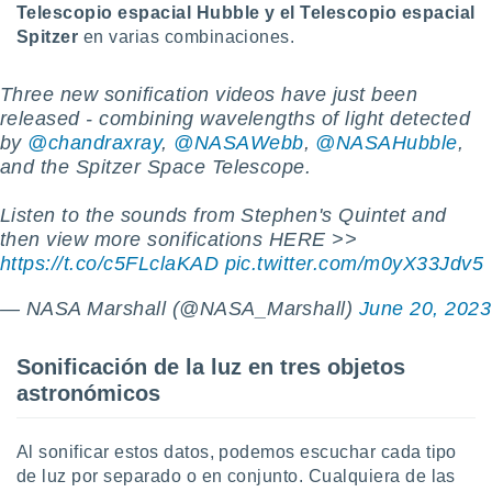
Telescopio espacial Hubble y el Telescopio espacial
ste abono
 botón
Spitzer
en varias combinaciones.
.
Three new sonification videos have just been
nto,
released - combining wavelengths of light detected
by
@chandraxray
,
@NASAWebb
,
@NASAHubble
,
cios
and the Spitzer Space Telescope.
kies,
ores únicos
Listen to the sounds from Stephen's Quintet and
as similares
nar,
then view more sonifications HERE >>
rocesar
https://t.co/c5FLclaKAD
pic.twitter.com/m0yX33Jdv5
onales como
 este sitio
— NASA Marshall (@NASA_Marshall)
June 20, 2023
recciones IP
ficadores de
 posible
Sonificación de la luz en tres objetos
s
astronómicos
 traten tus
nales en
 interés
Al sonificar estos datos, podemos escuchar cada tipo
go a lo que
de luz por separado o en conjunto. Cualquiera de las
nerte. Para