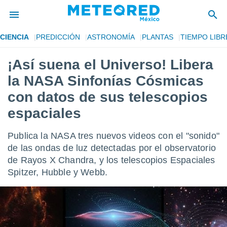
CIENCIA
PREDICCIÓN
ASTRONOMÍA
PLANTAS
TIEMPO LIBR
privacidad
¡Así suena el Universo! Libera
o de
mx
la NASA Sinfonías Cósmicas
mx) ha sido
or
con datos de sus telescopios
es para
espaciales
ue la
 que se
e calidad.
Publica la NASA tres nuevos videos con el "sonido"
eder a este
de las ondas de luz detectadas por el observatorio
ediante las
opciones:
de Rayos X Chandra, y los telescopios Espaciales
Spitzer, Hubble y Webb.
ookies y
e forma
d digital
ada, basada