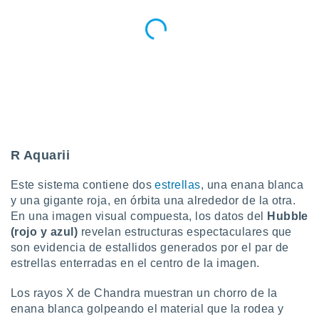
ar perfiles
idad
a, utilizar
a
 la
da, crear un
personalizar
o, uso de
a la
e contenido
R Aquarii
do, medir el
 de la
Este sistema contiene dos
estrellas
, una enana blanca
medir el
 del
y una gigante roja, en órbita una alrededor de la otra.
 comprender
En una imagen visual compuesta, los datos del
Hubble
 través de
(rojo y azul)
revelan estructuras espectaculares que
s o a través
son evidencia de estallidos generados por el par de
nación de
estrellas enterradas en el centro de la imagen.
edentes de
fuentes,
Los rayos X de Chandra muestran un chorro de la
y mejora de
os, uso de
enana blanca golpeando el material que la rodea y