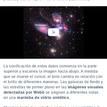
La sonificación de estos datos comienza en la parte
superior y escanea la imagen hacia abajo. A medida
que se mueve el cursor, el tono cambia en relación con
el brillo de diferentes maneras. Las galaxias de fondo y
las estrellas de primer plano en las
imágenes visuales
detectadas por Webb
se asignan a diferentes notas
en una
marimba de vidrio sintético
.