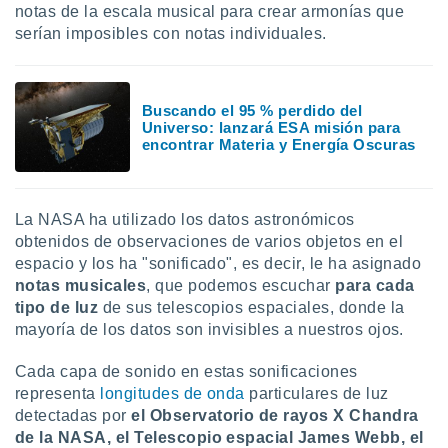
ón de
notas de la escala musical para crear armonías que
uedes
serían imposibles con notas individuales.
uestro sitio
ed.mx. En
te
 de que
Buscando el 95 % perdido del
talarán
Universo: lanzará ESA misión para
e sean
encontrar Materia y Energía Oscuras
para
a
por el sitio
o se
La NASA ha utilizado los datos astronómicos
cookies para
obtenidos de observaciones de varios objetos en el
espacio y los ha "sonificado", es decir, le ha asignado
nto ni para
notas musicales
, que podemos escuchar
para cada
licidad o
tipo de luz
de sus telescopios espaciales, donde la
ado, aunque
mayoría de los datos son invisibles a nuestros ojos.
sualizar
general no
Cada capa de sonido en estas sonificaciones
ada. Puedes
representa
longitudes de onda
particulares de luz
 instalación
detectadas por
el
Observatorio de rayos X Chandra
y acceder a
de la NASA, el Telescopio espacial James Webb, el
io web a