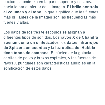
opciones comienza en la parte superior y escanea
retirar su
hacia la parte inferior de la imagen.
El brillo controla
ento u
el volumen y el tono
, lo que significa que las fuentes
 de datos
más brillantes de la imagen son las frecuencias más
er momento
fuertes y altas.
ic en
o en
Los datos de los tres telescopios se asignan a
diferentes tipos de sonidos. Los
rayos X de Chandra
 Cookies
en
suenan como un sintetizador
, los
datos infrarrojos
eb.
de Spitzer son cuerdas
y la
luz óptica del Hubble
y
tiene tonos de campana
. El núcleo de la galaxia, sus
socios
carriles de polvo y brazos espirales, y las fuentes de
el
rayos X puntuales son características audibles en la
sonificación de estos datos.
to de
la
 en un
 y/o acceder
 de datos
ara
 anuncios