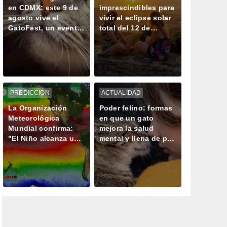
en CDMX: este 9 de
imprescindibles para
agosto vive el
vivir el eclipse solar
GatoFest, un evento
total del 12 de
familiar y altruista
agosto en España
para ayudar
PREDICCIÓN
ACTUALIDAD
La Organización
Poder felino: formas
Meteorológica
en que un gato
Mundial confirma:
mejora la salud
"El Niño alcanza una
mental y llena de paz
fuerza no vista en
tu vida
años"