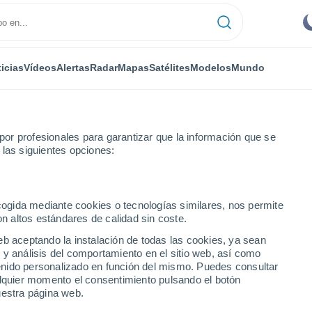
icias
Vídeos
Alertas
Radar
Mapas
Satélites
Modelos
Mundo
ONOMÍA
PLANTAS
TIEMPO LIBRE
or profesionales para garantizar que la información que se
 las siguientes opciones:
ecogida mediante cookies o tecnologías similares, nos permite
on altos estándares de calidad sin coste.
sticos en los ciclos de fusión de la nieve
eb aceptando la instalación de todas las cookies, ya sean
 y análisis del comportamiento en el sitio web, así como
ntenido personalizado en función del mismo. Puedes consultar
plásticos en los ciclos
alquier momento el consentimiento pulsando el botón
uestra página web.