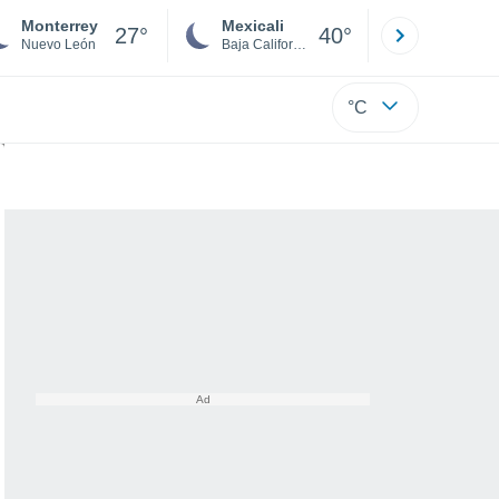
Monterrey
Mexicali
Tijuana
27°
40°
Nuevo León
Baja California
Baja C
°C