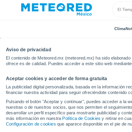
Clima
Not
TODAS
ACTUALIDAD
CIENCIA
PREDICCIÓN
ASTR
Aviso de privacidad
El contenido de Meteored.mx (meteored.mx) ha sido elaborado p
ofrece es de calidad. Puedes acceder a este sitio web mediante
Aceptar cookies y acceder de forma gratuita
La publicidad digital personalizada, basada en la información r
financiar nuestra actividad para seguir ofreciéndote contenido c
Inicio
Noticias
Ciencia
Influencia de los microplá
Pulsando el botón "Aceptar y continuar", puedes acceder a la w
nuestras o de nuestros socios, que nos permiten el seguimiento
desarrollar un perfil específico para mostrarte publicidad y co
Influencia de los micro
más información en nuestra
Política de Cookies
y retirar en cu
Configuración de cookies
que aparece disponible en el pie de n
de fusión de la nieve