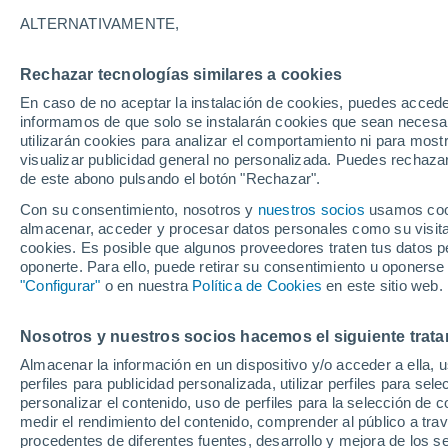
ALTERNATIVAMENTE,
En emisiones pasadas hemos destacad
invadiendo cada uno de los hábitats d
Rechazar tecnologías similares a cookies
degradación se están contaminando n
En caso de no aceptar la instalación de cookies, puedes accede
informamos de que solo se instalarán cookies que sean necesari
utilizarán cookies para analizar el comportamiento ni para most
visualizar publicidad general no personalizada. Puedes rechazar
de este abono pulsando el botón "Rechazar".
Con su consentimiento, nosotros y
nuestros socios
usamos cooki
almacenar, acceder y procesar datos personales como su visita e
cookies. Es posible que algunos proveedores traten tus datos pe
oponerte. Para ello, puede retirar su consentimiento u oponerse
"Configurar"
o en nuestra
Política de Cookies
en este sitio web.
Nosotros y nuestros socios hacemos el siguiente trata
Almacenar la información en un dispositivo y/o acceder a ella, 
perfiles para publicidad personalizada, utilizar perfiles para sele
personalizar el contenido, uso de perfiles para la selección de c
medir el rendimiento del contenido, comprender al público a tra
procedentes de diferentes fuentes, desarrollo y mejora de los se