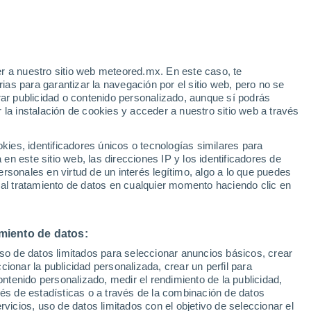
o como las partículas de polímeros están
e nuestro planeta y derivado de su
uestros entornos ambientales.
r a nuestro sitio web meteored.mx. En este caso, te
as para garantizar la navegación por el sitio web, pero no se
rar publicidad o contenido personalizado, aunque sí podrás
 la instalación de cookies y acceder a nuestro sitio web a través
es, identificadores únicos o tecnologías similares para
n este sitio web, las direcciones IP y los identificadores de
rsonales en virtud de un interés legítimo, algo a lo que puedes
 al tratamiento de datos en cualquier momento haciendo clic en
miento de datos:
uso de datos limitados para seleccionar anuncios básicos, crear
ccionar la publicidad personalizada, crear un perfil para
ontenido personalizado, medir el rendimiento de la publicidad,
vés de estadísticas o a través de la combinación de datos
rvicios, uso de datos limitados con el objetivo de seleccionar el