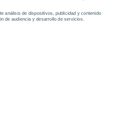
e análisis de dispositivos, publicidad y contenido
n de audiencia y desarrollo de servicios.
 dañan el equilibrio radiativo de la Tierra.
03/04/2021 17:36
6 min
ares recónditos como
acantilados remotos
s
. Investigaciones recientes han
nuestro planeta contiene estos
ielo.
Unión Geofísica Americana
(AGU-EOS)