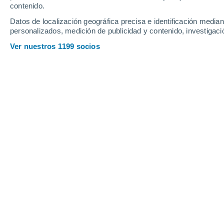
contenido.
Datos de localización geográfica precisa e identificación mediant
personalizados, medición de publicidad y contenido, investigació
Ver nuestros 1199 socios
Las partículas microplásticas presentes en todo el planeta,
Úrsula Pamela García
Los microplásticos han llegado a lug
e incluso profundas fosas oceánica
descubierto que otra área distante de 
contaminantes:
glaciares
y capas de h
Un
estudio publicado
en marzo por la