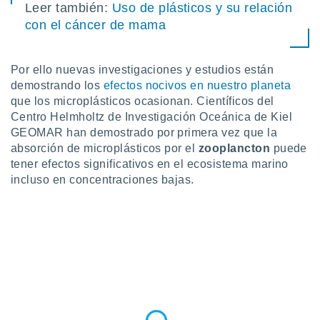
Leer también:
Uso de plásticos y su relación
ste abono
 botón
con el cáncer de mama
.
Por ello nuevas investigaciones y estudios están
nto,
demostrando los
efectos nocivos en nuestro planeta
cios
que los microplásticos ocasionan. Científicos del
kies,
Centro Helmholtz de Investigación Oceánica de Kiel
ores únicos
GEOMAR han demostrado por primera vez que la
as similares
absorción de microplásticos por el
zooplancton
puede
nar,
tener efectos significativos en el ecosistema marino
rocesar
incluso en concentraciones bajas.
onales como
 este sitio
recciones IP
ficadores de
 posible
s
 traten tus
nales en
 interés
go a lo que
nerte. Para