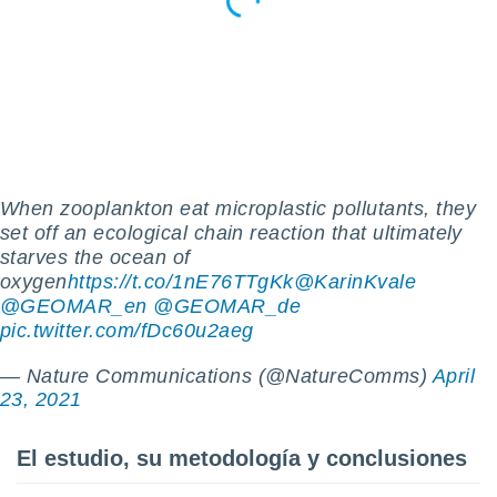
retirar su
ento u
 de datos
er momento
ic en
o en
 Cookies
en
eb.
When zooplankton eat microplastic pollutants, they
set off an ecological chain reaction that ultimately
y
starves the ocean of
socios
oxygen
https://t.co/1nE76TTgKk
@KarinKvale
el
@GEOMAR_en
@GEOMAR_de
pic.twitter.com/fDc60u2aeg
to de
— Nature Communications (@NatureComms)
April
la
23, 2021
 en un
 y/o acceder
 de datos
El estudio, su metodología y conclusiones
ara
 anuncios