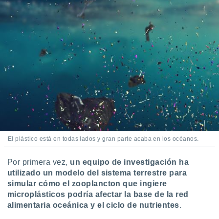
ados con el
 seleccionar
o.
calización
precisa e
ión mediante
, publicidad
dos,
 publicidad
,
ón de
 desarrollo
s.
El plástico está en todas lados y gran parte acaba en los océanos.
tros 1199
ios
Por primera vez,
un equipo de investigación ha
utilizado un modelo del sistema terrestre para
simular cómo el zooplancton que ingiere
microplásticos podría afectar la base de la red
alimentaria oceánica y el ciclo de nutrientes
.