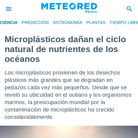
CIENCIA
PREDICCIÓN
ASTRONOMÍA
PLANTAS
TIEMPO LIBR
privacidad
Microplásticos dañan el ciclo
o de
mx
natural de nutrientes de los
mx) ha sido
or
océanos
es para
ue la
Los microplásticos provienen de los desechos
 que se
e calidad.
plásticos más grandes que se degradan en
eder a este
pedazos cada vez más pequeños. Desde que se
ediante las
reveló su ubicuidad en el océano y los organismos
opciones:
marinos, la preocupación mundial por la
ookies y
contaminación de microplásticos ha crecido
e forma
considerablemente.
d digital
ada, basada