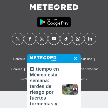
Contacto
Sobre nosotros
FAQ
Términos de uso
El tiempo en
Cookies
Política de privacidad
Configuración de privacidad
México esta
© 2026 Meteored. Todos los derechos reservados
semana:
tardes de
riesgo por
fuertes
tormentas y