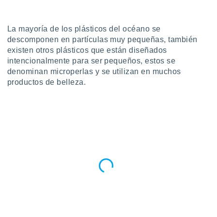
ublicidad y
do en
La mayoría de los plásticos del océano se
 mismo.
descomponen en partículas muy pequeñas, también
sultar más
 en nuestra
existen otros plásticos que están diseñados
 Cookies
y
intencionalmente para ser pequeños, estos se
ualquier
denominan microperlas y se utilizan en muchos
productos de belleza.
ento
 botón
ación de
kies
 disponible
e nuestra
.
IVAMENTE,
as
 a cookies
 no aceptar