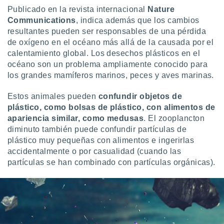
ar perfiles
Publicado en la revista internacional
Nature
idad
Communications
, indica además que los cambios
a, utilizar
resultantes pueden ser responsables de una pérdida
a
de oxígeno en el océano más allá de la causada por el
 la
calentamiento global. Los desechos plásticos en el
da, crear un
océano son un problema ampliamente conocido para
personalizar
los grandes mamíferos marinos, peces y aves marinas.
o, uso de
a la
Estos animales pueden
confundir objetos de
e contenido
plástico, como bolsas de plástico, con alimentos de
do, medir el
apariencia similar, como medusas
. El zooplancton
 de la
diminuto también puede confundir partículas de
medir el
 del
plástico muy pequeñas con alimentos e ingerirlas
 comprender
accidentalmente o por casualidad (cuando las
 través de
partículas se han combinado con partículas orgánicas).
s o a través
nación de
edentes de
fuentes,
y mejora de
os, uso de