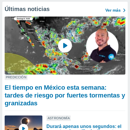
Últimas noticias
Ver más
PREDICCIÓN
El tiempo en México esta semana:
tardes de riesgo por fuertes tormentas y
granizadas
ASTRONOMÍA
Durará apenas unos segundos: el