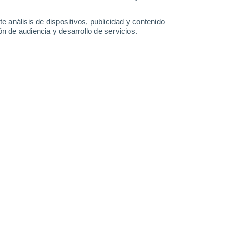
e análisis de dispositivos, publicidad y contenido
n de audiencia y desarrollo de servicios.
a del snorkel.
/2026 10:01
6 min
na gran diversidad de especies marinas, es
vidables historias que se podrán contar a la
ar “acuario del mundo”, permite adentrarse
arinos más saludables que se encuentran