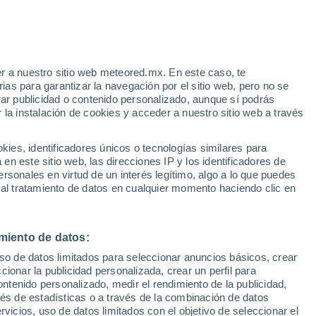
ico
 nuestro país, para la práctica de este
 de este Parque Nacional; es hogar de un
r a nuestro sitio web meteored.mx. En este caso, te
as para garantizar la navegación por el sitio web, pero no se
rar publicidad o contenido personalizado, aunque sí podrás
 la instalación de cookies y acceder a nuestro sitio web a través
es, identificadores únicos o tecnologías similares para
n este sitio web, las direcciones IP y los identificadores de
rsonales en virtud de un interés legítimo, algo a lo que puedes
 al tratamiento de datos en cualquier momento haciendo clic en
miento de datos:
uso de datos limitados para seleccionar anuncios básicos, crear
ccionar la publicidad personalizada, crear un perfil para
ontenido personalizado, medir el rendimiento de la publicidad,
vés de estadísticas o a través de la combinación de datos
rvicios, uso de datos limitados con el objetivo de seleccionar el