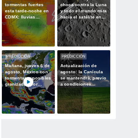
tormentas fuertes
choca contra la Luna
esta tarde-noche en
y todo el mundo mira
CDMX: lluvias
hacia el satélite en
intensas, descargas
busca del cráter
eléctricas y posible
granizo
PREDICCIÓN
PREDICCIÓN
Mañana, jueves 6 de
Actualización de
agosto, México con
agosto: la Canícula
tormentas y posibles
se mantendrá, previo
granizadas por
a condiciones
monzón y ondas
extremas de lluvias y
tropicales
ciclones por El Niño