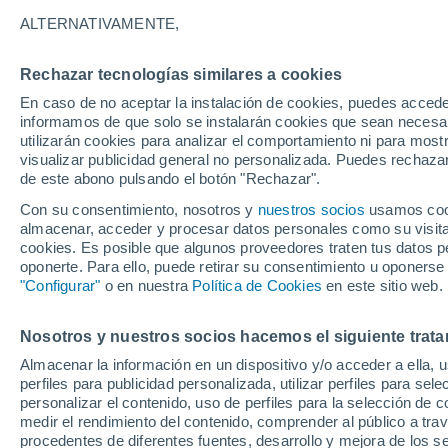
más increíbles de Méx
ALTERNATIVAMENTE,
Uno de los mejores sitios alrededor de
Rechazar tecnologías similares a cookies
deporte acuático se encuentra dentro
En caso de no aceptar la instalación de cookies, puedes accede
informamos de que solo se instalarán cookies que sean necesari
bellísimo arrecife coralino.
utilizarán cookies para analizar el comportamiento ni para most
visualizar publicidad general no personalizada. Puedes rechazar
de este abono pulsando el botón "Rechazar".
Con su consentimiento, nosotros y
nuestros socios
usamos cooki
almacenar, acceder y procesar datos personales como su visita e
cookies. Es posible que algunos proveedores traten tus datos pe
oponerte. Para ello, puede retirar su consentimiento u oponerse
"Configurar"
o en nuestra
Política de Cookies
en este sitio web.
Nosotros y nuestros socios hacemos el siguiente trata
Almacenar la información en un dispositivo y/o acceder a ella, 
perfiles para publicidad personalizada, utilizar perfiles para sele
personalizar el contenido, uso de perfiles para la selección de c
medir el rendimiento del contenido, comprender al público a tra
procedentes de diferentes fuentes, desarrollo y mejora de los se