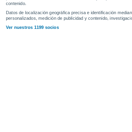
contenido.
Datos de localización geográfica precisa e identificación mediant
personalizados, medición de publicidad y contenido, investigació
Ver nuestros 1199 socios
Es uno de los mejores lugares en el mundo para la práctic
Omar Payán Quinto
07/07
Tener la oportunidad de nadar entre u
quizá una de las más increíbles e inol
familia y amigos. Explorar este singul
un poco en uno de los ecosistemas m
en nuestro país.