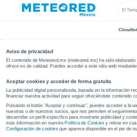
Clima
Not
TODAS
ACTUALIDAD
CIENCIA
PREDICCIÓN
ASTR
Aviso de privacidad
El contenido de Meteored.mx (meteored.mx) ha sido elaborado p
ofrece es de calidad. Puedes acceder a este sitio web mediante
Aceptar cookies y acceder de forma gratuita
La publicidad digital personalizada, basada en la información r
financiar nuestra actividad para seguir ofreciéndote contenido c
Inicio
Noticias
Tiempo Libre
Cabo Pulmo ha deja
Pulsando el botón "Aceptar y continuar", puedes acceder a la w
nuestras o de nuestros socios, que nos permiten el seguimiento
desarrollar un perfil específico para mostrarte publicidad y co
Cabo Pulmo ha dejado 
más información en nuestra
Política de Cookies
y retirar en cu
Configuración de cookies
que aparece disponible en el pie de n
marino y hoy esconde 