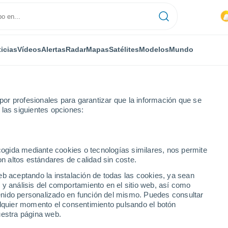
icias
Vídeos
Alertas
Radar
Mapas
Satélites
Modelos
Mundo
ONOMÍA
PLANTAS
TIEMPO LIBRE
or profesionales para garantizar que la información que se
 las siguientes opciones:
ecogida mediante cookies o tecnologías similares, nos permite
on altos estándares de calidad sin coste.
do de ser un desierto marino y hoy esconde algunos de los snorkels 
eb aceptando la instalación de todas las cookies, ya sean
 y análisis del comportamiento en el sitio web, así como
ntenido personalizado en función del mismo. Puedes consultar
de ser un desierto
alquier momento el consentimiento pulsando el botón
uestra página web.
algunos de los snorkels