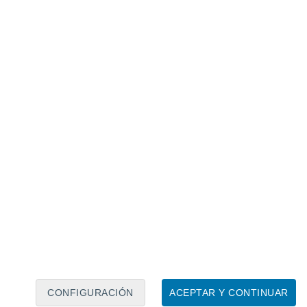
norkel o buceo dentro del Parque
 actividades marinas más bellas y
 el “acuario del mundo” por la
arinas.
CONFIGURACIÓN
ACEPTAR Y CONTINUAR