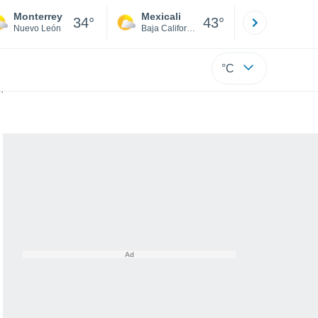
Monterrey
Mexicali
Tijuana
34°
43°
Nuevo León
Baja California
Baja C
°C
más increíbles de México