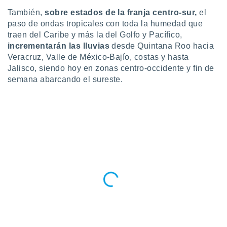
ste abono
También,
sobre estados de la franja centro-sur,
el
 botón
paso de ondas tropicales con toda la humedad que
.
traen del Caribe y más la del Golfo y Pacífico,
incrementarán las lluvias
desde Quintana Roo hacia
nto,
Veracruz, Valle de México-Bajío, costas y hasta
Jalisco, siendo hoy en zonas centro-occidente y fin de
cios
semana abarcando el sureste.
kies,
ores únicos
as similares
nar,
rocesar
onales como
 este sitio
recciones IP
ficadores de
 posible
s
 traten tus
nales en
 interés
go a lo que
nerte. Para