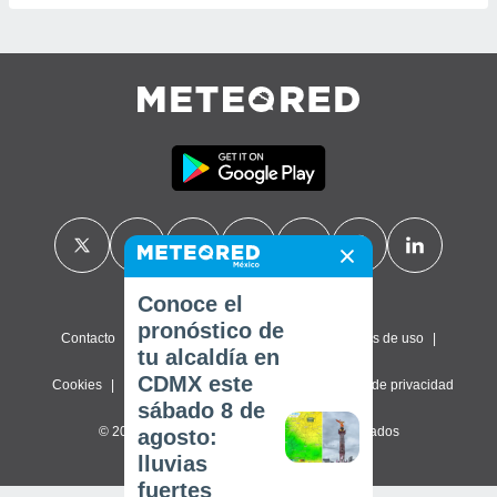
Conoce el
pronóstico de
Contacto
Sobre nosotros
FAQ
Términos de uso
tu alcaldía en
CDMX este
Cookies
Política de privacidad
Configuración de privacidad
sábado 8 de
© 2026 Meteored. Todos los derechos reservados
agosto:
lluvias
fuertes