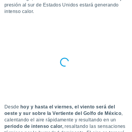
ublicidad y
presión al sur de Estados Unidos estará generando
intenso calor.
do en
 mismo.
sultar más
 en nuestra
 Cookies
y
ualquier
ento
 botón
ación de
kies
 disponible
e nuestra
.
IVAMENTE,
Desde
hoy y hasta el viernes, el viento será del
oeste y sur sobre la Vertiente del Golfo de México
,
as
calentando el aire rápidamente y resultando en un
 a cookies
periodo de intenso calor,
resaltando las sensaciones
 no aceptar