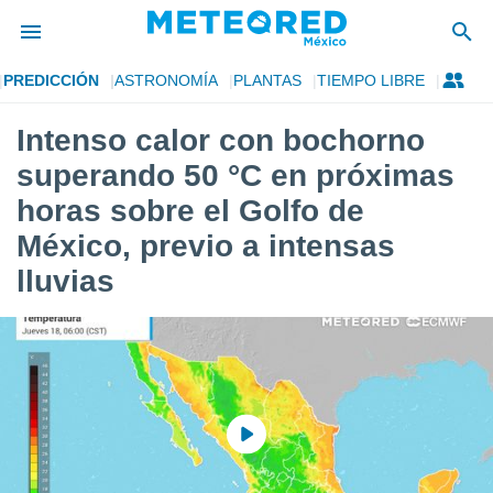
PREDICCIÓN
ASTRONOMÍA
PLANTAS
TIEMPO LIBRE
privacidad
Intenso calor con bochorno
o de
mx
superando 50 °C en próximas
mx) ha sido
or
horas sobre el Golfo de
es para
México, previo a intensas
ue la
 que se
lluvias
e calidad.
eder a este
ediante las
opciones:
ookies y
e forma
d digital
ada, basada