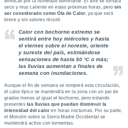
térmicas por la humedad dominante. El aire se tornará
ón de
seco y muy caliente en estas próximas horas, pero
sin
uedes
uestro sitio
ser considerado como Ola de Calor
, ya que será
ed.mx. En
breve y sin valores récord.
te
 de que
Calor con bochorno extremo se
talarán
sentirá entre hoy miércoles y hasta
e sean
para
el viernes sobre el noreste, oriente
a
y sureste del país, estimándose
por el sitio
sensaciones de hasta 50 °C o más;
o se
las lluvias aumentan a finales de
cookies para
semana con inundaciones.
nto ni para
licidad o
Aunque el fin de semana se romperá esta circulación,
el calor típico se mantendrá en la zona con un par de
ado, aunque
grados menos al igual el bochorno, pero estando
sualizar
presentes
las lluvias que puedan disminuir la
general no
ada. Puedes
intensidad del calor
en horas nocturnas. Por su parte,
 instalación
el Monzón sobre la Sierra Madre Occidental se
y acceder a
mantendrá activo con tormentas.
io web a