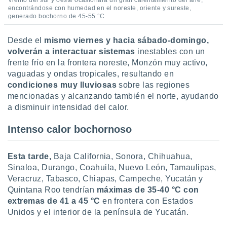
Viento del sur y oeste ocasionará un gran calentamiento del aire,
ar perfiles
encontrándose con humedad en el noreste, oriente y sureste,
idad
generado bochorno de 45-55 °C
a, utilizar
a
Desde el
mismo viernes y hacia sábado-domingo,
 la
volverán a interactuar sistemas
inestables con un
frente frío en la frontera noreste, Monzón muy activo,
da, crear un
vaguadas y ondas tropicales, resultando en
personalizar
o, uso de
condiciones muy lluviosas
sobre las regiones
a la
mencionadas y alcanzando también el norte, ayudando
e contenido
a disminuir intensidad del calor.
do, medir el
 de la
Intenso calor bochornoso
medir el
 del
 comprender
Esta tarde,
Baja California, Sonora, Chihuahua,
 través de
Sinaloa, Durango, Coahuila, Nuevo León, Tamaulipas,
s o a través
Veracruz, Tabasco, Chiapas, Campeche, Yucatán y
nación de
edentes de
Quintana Roo tendrían
máximas de 35-40 °C con
fuentes,
extremas de 41 a 45 °C
en frontera con Estados
y mejora de
Unidos y el interior de la península de Yucatán.
os, uso de