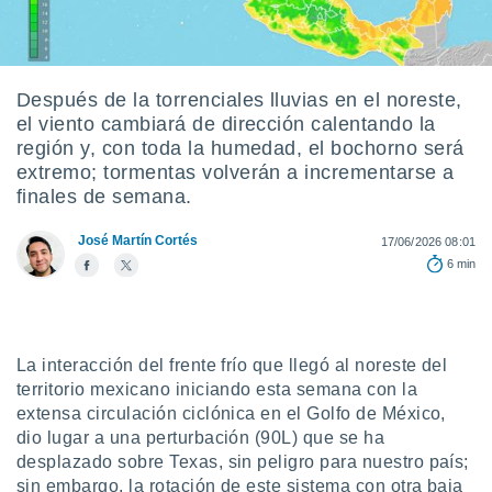
mación
ediante
ecnologías
nos permite
estra
Después de la torrenciales lluvias en el noreste,
ara seguir
el viento cambiará de dirección calentando la
e contenido
ACEPTAR
región y, con toda la humedad, el bochorno será
stándares
Y
extremo; tormentas volverán a incrementarse a
sin coste.
CONTINUAR
finales de semana.
 botón
continuar",
CONFIGURACIÓN
José Martín Cortés
17/06/2026 08:01
der a la
6 min
ndo la
 de todas
, ya sean
de nuestros
 nos
La interacción del frente frío que llegó al noreste del
territorio mexicano iniciando esta semana con la
 y análisis
extensa circulación ciclónica en el Golfo de México,
tamiento en
b, así como
dio lugar a una perturbación (90L) que se ha
un perfil
desplazado sobre Texas, sin peligro para nuestro país;
para
sin embargo, la rotación de este sistema con otra baja