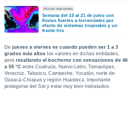
ados con el
 seleccionar
Artículo relacionado
o.
Semana del 15 al 21 de junio con
lluvias fuertes a torrenciales por
calización
efecto de sistemas tropicales y un
precisa e
frente frío
ión mediante
, publicidad
De
jueves a viernes es cuando pueden ser 1 a 3
grados más altos
los valores en dichas entidades,
dos,
pero
resaltando el bochorno con sensaciones de 46
 publicidad
,
a 55 °C
entre Coahuila, Nuevo León, Tamaulipas,
ón de
Veracruz, Tabasco, Campeche, Yucatán, norte de
 desarrollo
Oaxaca-Chiapas y región Huasteca. Importante
s.
protegerse del Sol y estar muy bien hidratados.
tros 1199
ios