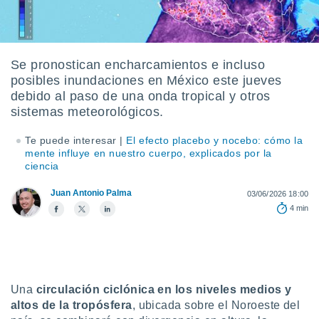
mación
ediante
ecnologías
nos permite
estra
Se pronostican encharcamientos e incluso
ara seguir
posibles inundaciones en México este jueves
e contenido
ACEPTAR
debido al paso de una onda tropical y otros
stándares
Y
sistemas meteorológicos.
sin coste.
CONTINUAR
 botón
Te puede interesar |
El efecto placebo y nocebo: cómo la
continuar",
mente influye en nuestro cuerpo, explicados por la
CONFIGURACIÓN
der a la
ciencia
ndo la
 de todas
Juan Antonio Palma
03/06/2026 18:00
, ya sean
4 min
de nuestros
 nos
 y análisis
tamiento en
b, así como
Una
circulación ciclónica en los niveles medios y
un perfil
altos de la tropósfera
, ubicada sobre el Noroeste del
para