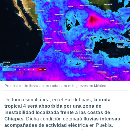
retirar su
ento u
 de datos
er momento
ic en
o en
 Cookies
en
eb.
y
socios
el
Pronóstico de lluvia acumulada para este jueves en México.
to de
De forma simultánea, en el Sur del país,
la onda
la
tropical 4 será absorbida por una zona de
 en un
 y/o acceder
inestabilidad localizada frente a las costas de
 de datos
Chiapas
. Dicha condición detonará
lluvias intensas
ara
acompañadas de actividad eléctrica
en Puebla,
 anuncios