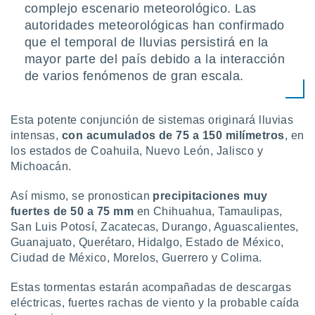
ón de
complejo escenario meteorológico. Las
uedes
autoridades meteorológicas han confirmado
uestro sitio
que el temporal de lluvias persistirá en la
ed.mx. En
te
mayor parte del país debido a la interacción
 de que
de varios fenómenos de gran escala.
talarán
e sean
para
Esta potente conjunción de sistemas originará lluvias
a
intensas,
con acumulados de 75 a 150 milímetros
, en
por el sitio
los estados de Coahuila, Nuevo León, Jalisco y
o se
cookies para
Michoacán.
nto ni para
Así mismo, se pronostican
precipitaciones muy
licidad o
fuertes de 50 a 75 mm
en Chihuahua, Tamaulipas,
San Luis Potosí, Zacatecas, Durango, Aguascalientes,
ado, aunque
Guanajuato, Querétaro, Hidalgo, Estado de México,
sualizar
Ciudad de México, Morelos, Guerrero y Colima.
general no
ada. Puedes
 instalación
Estas tormentas estarán acompañadas de descargas
y acceder a
eléctricas, fuertes rachas de viento y la probable caída
io web a