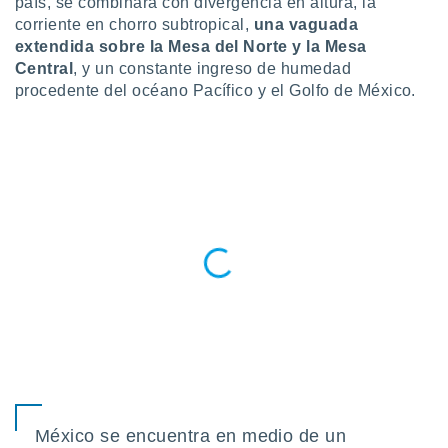
país, se combinará con divergencia en altura, la
ublicidad y
corriente en chorro subtropical,
una vaguada
do en
extendida sobre la Mesa del Norte y la Mesa
 mismo.
Central
, y un constante ingreso de humedad
sultar más
procedente del océano Pacífico y el Golfo de México.
 en nuestra
 Cookies
y
ualquier
ento
 botón
ación de
kies
 disponible
e nuestra
.
IVAMENTE,
as
 a cookies
México se encuentra en medio de un
 no aceptar