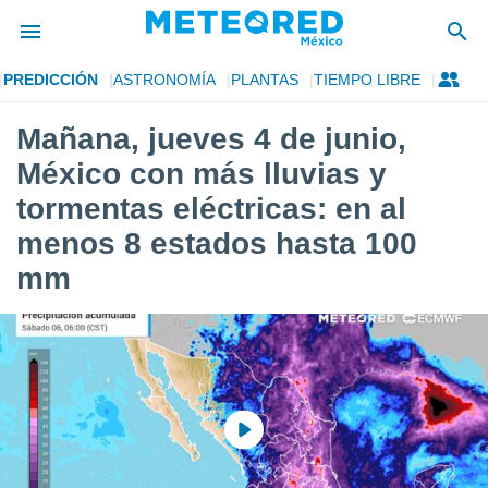
PREDICCIÓN
ASTRONOMÍA
PLANTAS
TIEMPO LIBRE
privacidad
Mañana, jueves 4 de junio,
o de
mx
México con más lluvias y
mx) ha sido
or
tormentas eléctricas: en al
es para
menos 8 estados hasta 100
ue la
 que se
mm
e calidad.
eder a este
ediante las
opciones:
ookies y
e forma
d digital
ada, basada