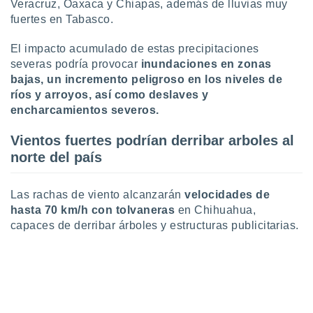
Veracruz, Oaxaca y Chiapas, además de lluvias muy
ar perfiles
fuertes en Tabasco.
idad
a, utilizar
El impacto acumulado de estas precipitaciones
a
 la
severas podría provocar
inundaciones en zonas
bajas, un incremento peligroso en los niveles de
da, crear un
ríos y arroyos, así como deslaves y
personalizar
encharcamientos severos.
o, uso de
a la
Vientos fuertes podrían derribar arboles al
e contenido
do, medir el
norte del país
 de la
medir el
Las rachas de viento alcanzarán
velocidades de
 del
 comprender
hasta 70 km/h con tolvaneras
en Chihuahua,
 través de
capaces de derribar árboles y estructuras publicitarias.
s o a través
nación de
edentes de
fuentes,
y mejora de
os, uso de