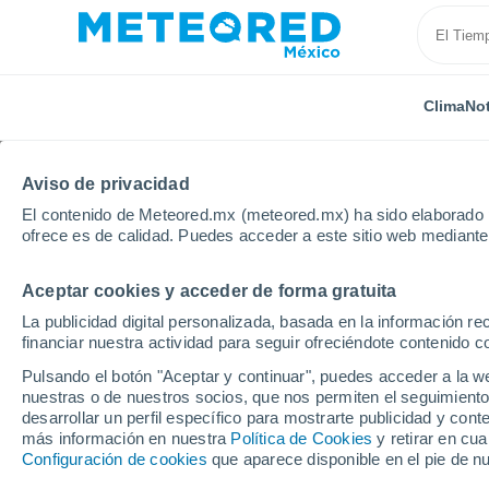
Clima
Not
TODAS
ACTUALIDAD
CIENCIA
PREDICCIÓN
ASTR
Aviso de privacidad
El contenido de Meteored.mx (meteored.mx) ha sido elaborado p
ofrece es de calidad. Puedes acceder a este sitio web mediante
Aceptar cookies y acceder de forma gratuita
La publicidad digital personalizada, basada en la información r
financiar nuestra actividad para seguir ofreciéndote contenido c
Inicio
Noticias
Predicción
Semana muy lluviosa d
Pulsando el botón "Aceptar y continuar", puedes acceder a la w
nuestras o de nuestros socios, que nos permiten el seguimiento
desarrollar un perfil específico para mostrarte publicidad y co
Semana muy lluviosa d
más información en nuestra
Política de Cookies
y retirar en cu
Configuración de cookies
que aparece disponible en el pie de n
posible ciclón tropical