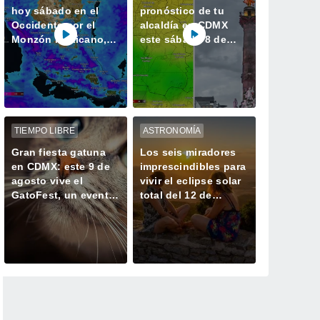
hoy sábado en el
pronóstico de tu
Occidente por el
alcaldía en CDMX
Monzón Mexicano,
este sábado 8 de
llegando nueva Onda
agosto: lluvias
Tropical al sur
fuertes refrescarán
las temperaturas
TIEMPO LIBRE
ASTRONOMÍA
Gran fiesta gatuna
Los seis miradores
en CDMX: este 9 de
imprescindibles para
agosto vive el
vivir el eclipse solar
GatoFest, un evento
total del 12 de
familiar y altruista
agosto en España
para ayudar