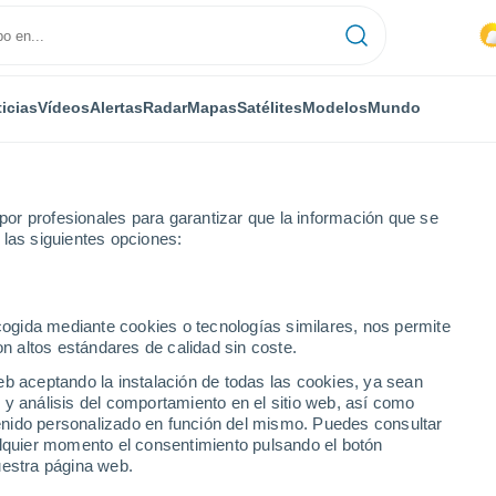
icias
Vídeos
Alertas
Radar
Mapas
Satélites
Modelos
Mundo
ONOMÍA
PLANTAS
TIEMPO LIBRE
or profesionales para garantizar que la información que se
 las siguientes opciones:
ecogida mediante cookies o tecnologías similares, nos permite
on altos estándares de calidad sin coste.
el 1-7 de junio: ondas, posible ciclón tropical y el Giro Centroameric
eb aceptando la instalación de todas las cookies, ya sean
 y análisis del comportamiento en el sitio web, así como
ntenido personalizado en función del mismo. Puedes consultar
el 1-7 de junio: ondas,
alquier momento el consentimiento pulsando el botón
uestra página web.
 y el Giro