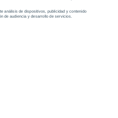
e análisis de dispositivos, publicidad y contenido
n de audiencia y desarrollo de servicios.
tablecerá esta primera semana de
ectos sistemas tropicales, incluso
cífico que generarán lluvias
/2026 07:58
7 min
esperándose que los trópicos se activen
 en fecha. Se pronostica que las lluvias
s mientras las ondas tropicales cruzan, una
esarrolla en Centroamérica y de ahí,