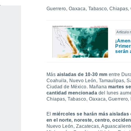
Estado de México, Ciudad de México, 
Guerrero, Oaxaca, Tabasco, Chiapas,
Artículo
¡Amena
Primer
serán
Más
aisladas de 10-30 mm
entre Dur
Coahuila, Nuevo León, Tamaulipas, Sa
Ciudad de México. Mañana
martes se
cantidad mencionada
del lunes aum
Chiapas, Tabasco, Oaxaca, Guerrero, 
El
miércoles se harán más aisladas
en el norte, noreste, centro, occiden
Nuevo León, Zacatecas, Aguascaliente