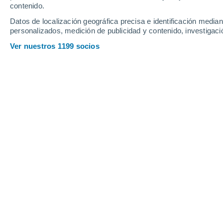
contenido.
Datos de localización geográfica precisa e identificación mediant
personalizados, medición de publicidad y contenido, investigació
Ver nuestros 1199 socios
La temporada de lluvias se es
junio sobre México, teniendo ef
con amenaza de ciclón en el Pa
abundantes.
José Martín Cortés
01/06
Semana muy movida en meteorología, 
como es común en junio y muy a tiempo
se incrementen en el pasar de los día
extensa circulación anticiclónica se d
ciclones pueden generarse.