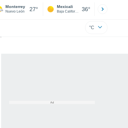
Monterrey
Mexicali
Tijuana
27°
36°
Nuevo León
Baja California
Baja C
°C
ano con efectos en México