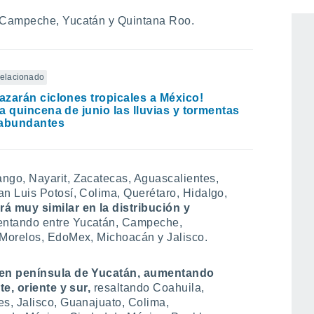
Morelos, Puebla, Tlaxcala, Veracruz,
 Campeche, Yucatán y Quintana Roo.
 relacionado
zarán ciclones tropicales a México!
a quincena de junio las lluvias y tormentas
 abundantes
ango, Nayarit, Zacatecas, Aguascalientes,
n Luis Potosí, Colima, Querétaro, Hidalgo,
rá muy similar en la distribución y
entando entre Yucatán, Campeche,
Morelos, EdoMex, Michoacán y Jalisco.
 en península de Yucatán, aumentando
te, oriente y sur,
resaltando Coahuila,
s, Jalisco, Guanajuato, Colima,