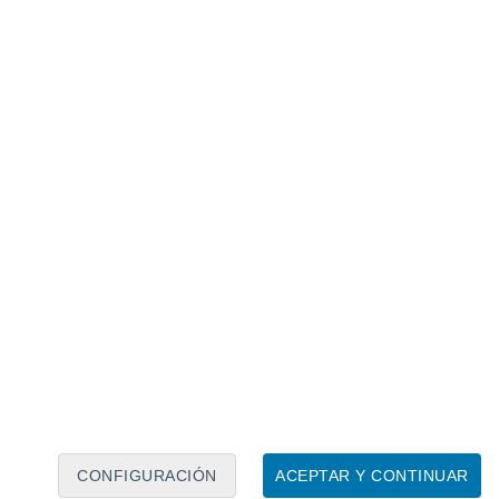
dría formarse una perturbación el fin de semana
istemas.
capaces de generar inundaciones rápidas,
s y arroyos al arrastrar basura que tape el
esbaladizo. La población del Pacífico sur,
s tiene que estar pendiente de actualización
cipitaciones
 cantidad acumulada,
podríamos estar
 Para este
lunes, tormentas y lluvias de
CONFIGURACIÓN
ACEPTAR Y CONTINUAR
entre Jalisco, Michoacán, Guanajuato,