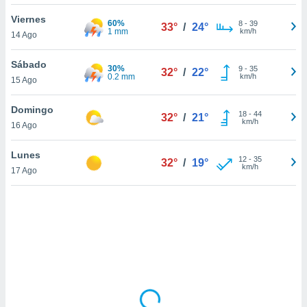
ón de
uedes
Viernes
60%
8
-
39
33°
/
24°
uestro sitio
1 mm
km/h
14 Ago
ed.mx. En
te
Sábado
30%
 de que
9
-
35
32°
/
22°
0.2 mm
km/h
15 Ago
talarán
e sean
para
Domingo
18
-
44
32°
/
21°
a
km/h
16 Ago
por el sitio
o se
Lunes
12
-
35
cookies para
32°
/
19°
km/h
17 Ago
nto ni para
licidad o
ado, aunque
sualizar
general no
ada. Puedes
 instalación
y acceder a
io web a