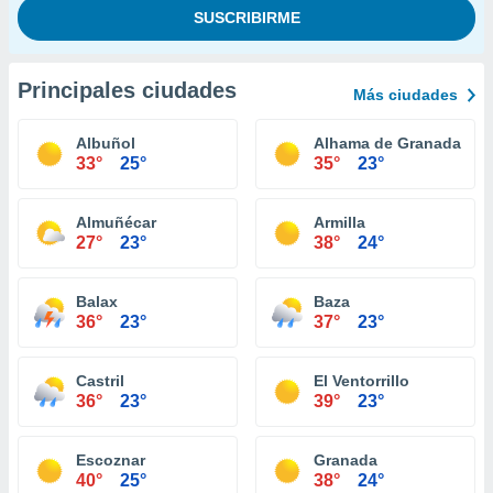
Principales ciudades
Más ciudades
Albuñol
Alhama de Granada
33°
25°
35°
23°
Almuñécar
Armilla
27°
23°
38°
24°
Balax
Baza
36°
23°
37°
23°
Castril
El Ventorrillo
36°
23°
39°
23°
Escoznar
Granada
40°
25°
38°
24°