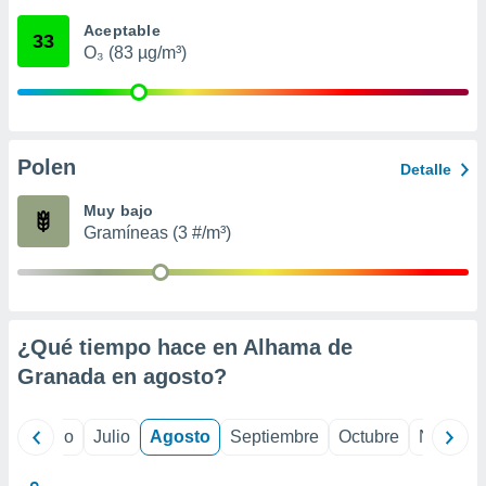
ados con el
 seleccionar
Aceptable
33
o.
O₃ (83 µg/m³)
calización
precisa e
ión mediante
, publicidad
Polen
Detalle
dos,
Muy bajo
 publicidad
Gramíneas (3 #/m³)
,
ón de
 desarrollo
s.
tros 1199
¿Qué tiempo hace en Alhama de
ios
Granada en
agosto
?
yo
Junio
Julio
Agosto
Septiembre
Octubre
Noviemb