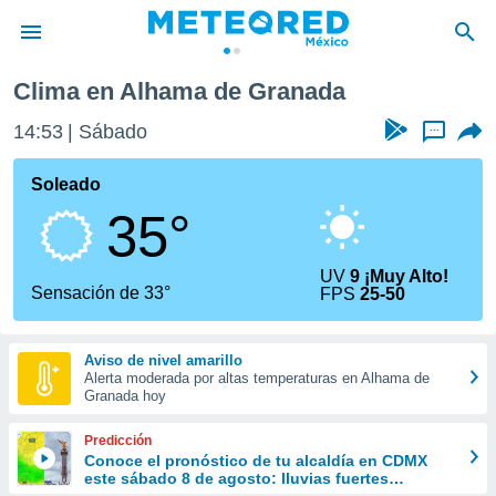
 de Granada
Clima en Alhama de Granada
privacidad
14:53
Sábado
...
o de
mx
mx) ha sido
Soleado
or
35°
es para
ue la
 que se
UV
9 ¡Muy Alto!
e calidad.
Sensación de 33°
FPS
25-50
eder a este
ediante las
opciones:
Aviso de nivel amarillo
Alerta moderada por altas temperaturas en Alhama de
ookies y
Granada hoy
e forma
Predicción
d digital
Conoce el pronóstico de tu alcaldía en CDMX
este sábado 8 de agosto: lluvias fuertes
ada, basada