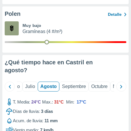
ados con el
 seleccionar
o.
Polen
Detalle
calización
Muy bajo
precisa e
Gramíneas (4 #/m³)
ión mediante
, publicidad
dos,
 publicidad
¿Qué tiempo hace en Castril en
,
agosto
?
ón de
 desarrollo
s.
yo
Junio
Julio
Agosto
Septiembre
Octubre
Noviemb
tros 1199
ios
T. Media:
24°C
Max.:
31°C
Min:
17°C
Días de lluvia:
3
días
Acum. de lluvia:
11 mm
Viento medio:
7 km/h