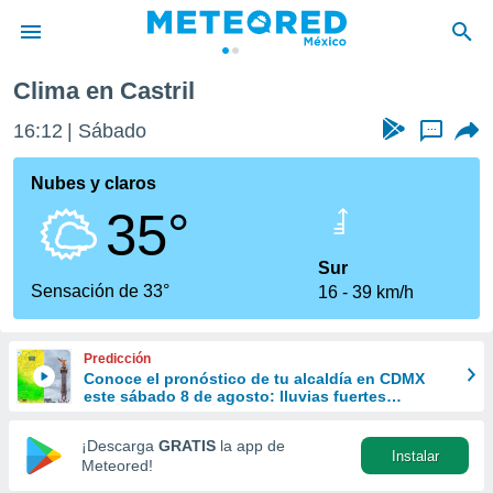
Clima en Castril
privacidad
16:12
Sábado
...
o de
mx
mx) ha sido
Nubes y claros
or
35°
es para
ue la
 que se
Sur
e calidad.
Sensación de 33°
16
39 km/h
eder a este
ediante las
opciones:
Predicción
Conoce el pronóstico de tu alcaldía en CDMX
ookies y
este sábado 8 de agosto: lluvias fuertes
e forma
refrescarán las temperaturas
¡Descarga
GRATIS
la app de
Instalar
d digital
Meteored!
ada, basada