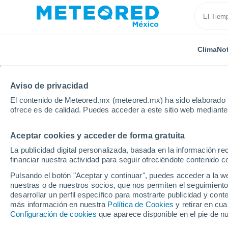
Clima
Not
Aviso de privacidad
El contenido de Meteored.mx (meteored.mx) ha sido elaborado p
ofrece es de calidad. Puedes acceder a este sitio web mediante
Aceptar cookies y acceder de forma gratuita
Inicio
España
Andalucía
Provincia de Granada
La publicidad digital personalizada, basada en la información r
financiar nuestra actividad para seguir ofreciéndote contenido c
Clima en Balax
Pulsando el botón "Aceptar y continuar", puedes acceder a la w
nuestras o de nuestros socios, que nos permiten el seguimiento
15:03
Viernes
desarrollar un perfil específico para mostrarte publicidad y co
más información en nuestra
Política de Cookies
y retirar en cu
Configuración de cookies
que aparece disponible en el pie de n
Nubes y claros