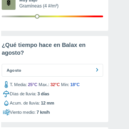
Gramíneas (4 #/m³)
¿Qué tiempo hace en Balax en
agosto
?
Agosto
T. Media:
25°C
Max.:
32°C
Min:
18°C
Días de lluvia:
3
días
Acum. de lluvia:
12 mm
Viento medio:
7 km/h