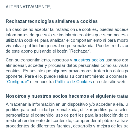
34°
ALTERNATIVAMENTE,
Rechazar tecnologías similares a cookies
UV
9 ¡Muy
En caso de no aceptar la instalación de cookies, puedes accede
Sensación de 32°
FPS
25-50
informamos de que solo se instalarán cookies que sean necesari
utilizarán cookies para analizar el comportamiento ni para most
visualizar publicidad general no personalizada. Puedes rechazar
de este abono pulsando el botón "Rechazar".
Ciencia
De desperdicio a santuario: EE. UU. devolvió
Con su consentimiento, nosotros y
nuestros socios
usamos cooki
500,000 toneladas de conchas al océano y rev
almacenar, acceder y procesar datos personales como su visita e
la vida marina
cookies. Es posible que algunos proveedores traten tus datos pe
Clima 1 - 7 días
Por hora
Actualidad
Mapa de lluvi
oponerte. Para ello, puede retirar su consentimiento u oponerse
"Configurar"
o en nuestra
Política de Cookies
en este sitio web.
Nosotros y nuestros socios hacemos el siguiente trata
Mañana
Domingo
Hoy
Almacenar la información en un dispositivo y/o acceder a ella, 
8 Ago
9 Ago
7 Ago
perfiles para publicidad personalizada, utilizar perfiles para sele
personalizar el contenido, uso de perfiles para la selección de c
medir el rendimiento del contenido, comprender al público a tra
procedentes de diferentes fuentes, desarrollo y mejora de los se
40%
70%