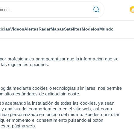
icias
Vídeos
Alertas
Radar
Mapas
Satélites
Modelos
Mundo
or profesionales para garantizar que la información que se
 las siguientes opciones:
Balax
ecogida mediante cookies o tecnologías similares, nos permite
on altos estándares de calidad sin coste.
eb aceptando la instalación de todas las cookies, ya sean
 y análisis del comportamiento en el sitio web, así como
...
ntenido personalizado en función del mismo. Puedes consultar
alquier momento el consentimiento pulsando el botón
Por hora
uestra página web.
Riesgo de tormenta seca en las
próximas horas