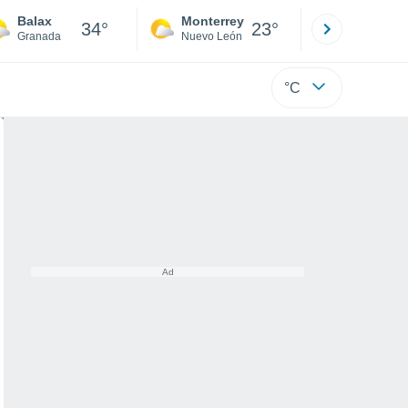
Balax
Monterrey
Mexicali
34°
23°
Granada
Nuevo León
Baja C
°C