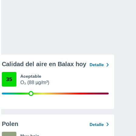
Calidad del aire en Balax hoy
Detalle
Aceptable
35
O₃ (88 µg/m³)
Polen
Detalle
Muy bajo