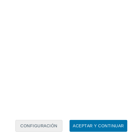
Calendario lunar
Lun
Mar
Mié
Jue
Vie
Sáb
Dom
7
8
9
10
11
12
13
14
15
16
17
18
19
20
CONFIGURACIÓN
ACEPTAR Y CONTINUAR