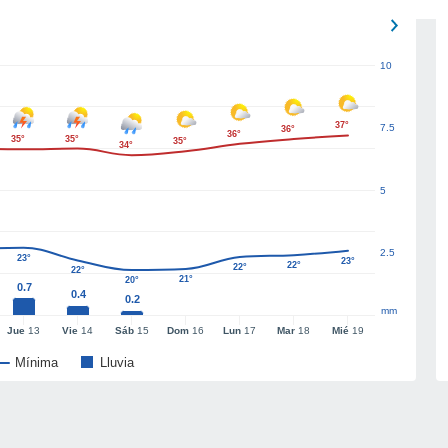
10
37°
7.5
36°
36°
35°
35°
35°
34°
5
2.5
23°
23°
22°
22°
22°
21°
20°
0.7
0.4
0.2
mm
Jue
13
Vie
14
Sáb
15
Dom
16
Lun
17
Mar
18
Mié
19
Mínima
Lluvia