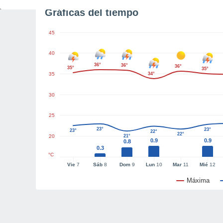
Gráficas del tiempo
45
40
36°
36°
36°
35°
35°
35
34°
30
25
23°
23°
23°
22°
22°
20
21°
0.9
0.9
0.8
0.3
°C
Vie
7
Sáb
8
Dom
9
Lun
10
Mar
11
Mié
12
Máxima