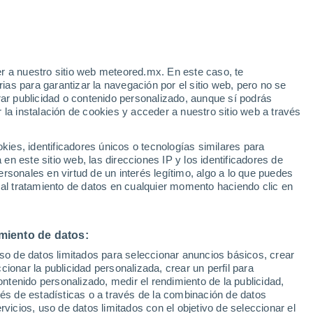
Aviso de nivel amarillo
Alerta moderada por tormenta en
Balax hoy
 Alto!
r a nuestro sitio web meteored.mx. En este caso, te
as para garantizar la navegación por el sitio web, pero no se
rar publicidad o contenido personalizado, aunque sí podrás
 la instalación de cookies y acceder a nuestro sitio web a través
es, identificadores únicos o tecnologías similares para
ivió
n este sitio web, las direcciones IP y los identificadores de
rsonales en virtud de un interés legítimo, algo a lo que puedes
a
Radar de lluvia
Satélites
Modelos
 al tratamiento de datos en cualquier momento haciendo clic en
miento de datos:
Lunes
Martes
Miércoles
Jueves
uso de datos limitados para seleccionar anuncios básicos, crear
10 Ago
11 Ago
12 Ago
13 Ago
ccionar la publicidad personalizada, crear un perfil para
ontenido personalizado, medir el rendimiento de la publicidad,
vés de estadísticas o a través de la combinación de datos
rvicios, uso de datos limitados con el objetivo de seleccionar el
80%
70%
70%