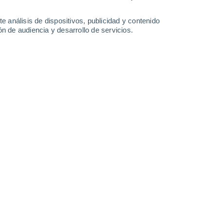
0.9 mm
0.9 mm
0.7 mm
34°
/
22°
36°
/
22°
35°
/
23°
35°
/
23°
e análisis de dispositivos, publicidad y contenido
n de audiencia y desarrollo de servicios.
-
29
km/h
11
-
36
km/h
11
-
36
km/h
17
-
45
km/h
Este
9 ¡Muy Alto!
13
-
35 km/h
FPS:
25-50
Este
7 Alto
14
-
35 km/h
FPS:
15-25
Sureste
5 Medio
11
-
36 km/h
FPS:
6-10
Sureste
3 Medio
10
-
30 km/h
FPS:
6-10