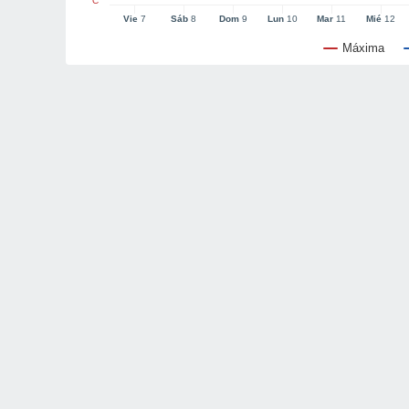
°C
Vie
7
Sáb
8
Dom
9
Lun
10
Mar
11
Mié
12
Máxima