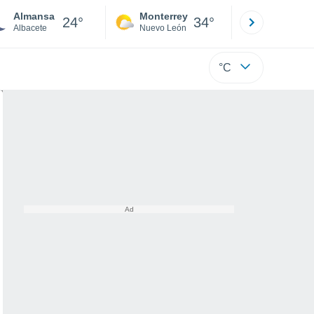
Almansa
Monterrey
Mexicali
24°
34°
Albacete
Nuevo León
Baja C
°C