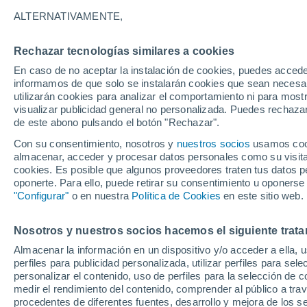
23°
ALTERNATIVAMENTE,
Rechazar tecnologías similares a cookies
Menguant
En caso de no aceptar la instalación de cookies, puedes accede
Iluminada
Sensación de 23°
informamos de que solo se instalarán cookies que sean necesari
utilizarán cookies para analizar el comportamiento ni para most
visualizar publicidad general no personalizada. Puedes rechazar
de este abono pulsando el botón "Rechazar".
Predicción
"Esto es solo el principio": se espera que El 
Con su consentimiento, nosotros y
nuestros socios
usamos cooki
que ya es fuerte, se intensifique aún más
almacenar, acceder y procesar datos personales como su visita e
cookies. Es posible que algunos proveedores traten tus datos pe
Clima 1 - 7 días
Por hora
Actualidad
Mapa de temp
oponerte. Para ello, puede retirar su consentimiento u oponerse
"Configurar"
o en nuestra
Política de Cookies
en este sitio web.
Nosotros y nuestros socios hacemos el siguiente trata
Mañana
Domingo
Hoy
Almacenar la información en un dispositivo y/o acceder a ella, 
8 Ago
9 Ago
7 Ago
perfiles para publicidad personalizada, utilizar perfiles para sele
personalizar el contenido, uso de perfiles para la selección de c
medir el rendimiento del contenido, comprender al público a tra
procedentes de diferentes fuentes, desarrollo y mejora de los se