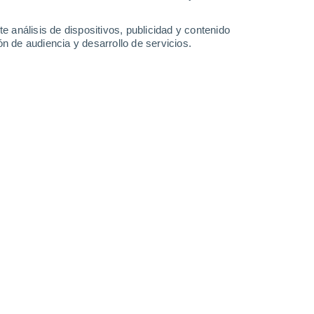
35°
/
21°
36°
/
20°
37°
/
21°
37°
/
21°
e análisis de dispositivos, publicidad y contenido
n de audiencia y desarrollo de servicios.
-
37
km/h
16
-
36
km/h
13
-
39
km/h
13
-
34
km/h
Sureste
0 Bajo
3
-
9 km/h
FPS:
no
Sureste
0 Bajo
2
-
8 km/h
FPS:
no
Sur
0 Bajo
1
-
6 km/h
FPS:
no
Este
0 Bajo
2
-
4 km/h
FPS:
no