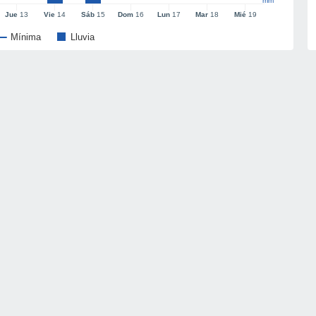
mm
Jue
13
Vie
14
Sáb
15
Dom
16
Lun
17
Mar
18
Mié
19
Mínima
Lluvia