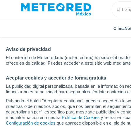
Clima
Not
Aviso de privacidad
El contenido de Meteored.mx (meteored.mx) ha sido elaborado p
ofrece es de calidad. Puedes acceder a este sitio web mediante
Aceptar cookies y acceder de forma gratuita
Inicio
España
Castilla La Mancha
Provincia de 
La publicidad digital personalizada, basada en la información r
financiar nuestra actividad para seguir ofreciéndote contenido c
Clima en Almansa
Pulsando el botón "Aceptar y continuar", puedes acceder a la w
nuestras o de nuestros socios, que nos permiten el seguimiento
00:17
Viernes
desarrollar un perfil específico para mostrarte publicidad y co
más información en nuestra
Política de Cookies
y retirar en cu
Configuración de cookies
que aparece disponible en el pie de n
Cielo despejado