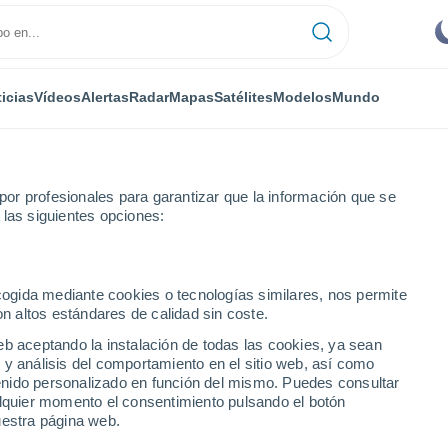
icias
Vídeos
Alertas
Radar
Mapas
Satélites
Modelos
Mundo
or profesionales para garantizar que la información que se
 las siguientes opciones:
Albacete
Almansa
ecogida mediante cookies o tecnologías similares, nos permite
on altos estándares de calidad sin coste.
eb aceptando la instalación de todas las cookies, ya sean
 y análisis del comportamiento en el sitio web, así como
...
ntenido personalizado en función del mismo. Puedes consultar
alquier momento el consentimiento pulsando el botón
Por hora
uestra página web.
Intervalos nubosos en las
próximas horas