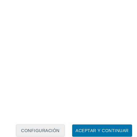
Calendario lunar
Lun
Mar
Mié
Jue
Vie
Sáb
Dom
7
8
9
10
11
12
13
14
15
16
CONFIGURACIÓN
ACEPTAR Y CONTINUAR