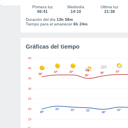
Primera luz
Mediodía
Última luz
06:41
14:10
21:38
Duración del día
13h 58m
Tiempo para el amanecer
6h 24m
Gráficas del tiempo
45
40
37°
37°
37°
36°
36°
35°
35
30
25
20
21°
21°
21°
21°
20°
20°
15