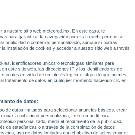
Aviso de nivel amarillo
Alerta moderada por altas
temperaturas en Almansa hoy
e
r a nuestro sitio web meteored.mx. En este caso, te
:
35%
as para garantizar la navegación por el sitio web, pero no se
rar publicidad o contenido personalizado, aunque sí podrás
 la instalación de cookies y acceder a nuestro sitio web a través
Niño,
es, identificadores únicos o tecnologías similares para
n este sitio web, las direcciones IP y los identificadores de
rsonales en virtud de un interés legítimo, algo a lo que puedes
eratura
Radar de lluvia
Satélites
Modelos
 al tratamiento de datos en cualquier momento haciendo clic en
miento de datos:
Lunes
Martes
Miércoles
Jueves
uso de datos limitados para seleccionar anuncios básicos, crear
10 Ago
11 Ago
12 Ago
13 Ago
ccionar la publicidad personalizada, crear un perfil para
ontenido personalizado, medir el rendimiento de la publicidad,
vés de estadísticas o a través de la combinación de datos
rvicios, uso de datos limitados con el objetivo de seleccionar el