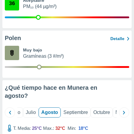
Aceptable
ados con el
36
 seleccionar
PM₁₀ (44 µg/m³)
o.
calización
precisa e
ión mediante
Polen
Detalle
, publicidad
Muy bajo
dos,
Gramíneas (3 #/m³)
 publicidad
,
ón de
 desarrollo
s.
¿Qué tiempo hace en Munera en
tros 1199
agosto
?
ios
yo
Junio
Julio
Agosto
Septiembre
Octubre
Noviemb
T. Media:
25°C
Max.:
32°C
Min:
18°C