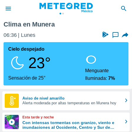
Munera
Clima en Munera
privacidad
06:36
Lunes
...
o de
mx
mx) ha sido
Cielo despejado
or
23°
es para
ue la
 que se
Menguante
e calidad.
Sensación de 25°
Iluminada:
7%
eder a este
ediante las
opciones:
Aviso de nivel amarillo
Alerta moderada por altas temperaturas en Munera hoy
ookies y
e forma
Esta tarde y noche
d digital
Con intensas tormentas con granizo, viento e
inundaciones al Occidente, Centro y Sur de
ada, basada