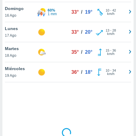
ón de
uedes
Domingo
60%
10
-
42
33°
/
19°
uestro sitio
1 mm
km/h
16 Ago
ed.mx. En
te
Lunes
 de que
13
-
28
33°
/
20°
km/h
17 Ago
talarán
e sean
para
Martes
15
-
36
35°
/
20°
a
km/h
18 Ago
por el sitio
o se
Miércoles
10
-
34
cookies para
36°
/
18°
km/h
19 Ago
nto ni para
licidad o
ado, aunque
sualizar
general no
ada. Puedes
 instalación
y acceder a
io web a