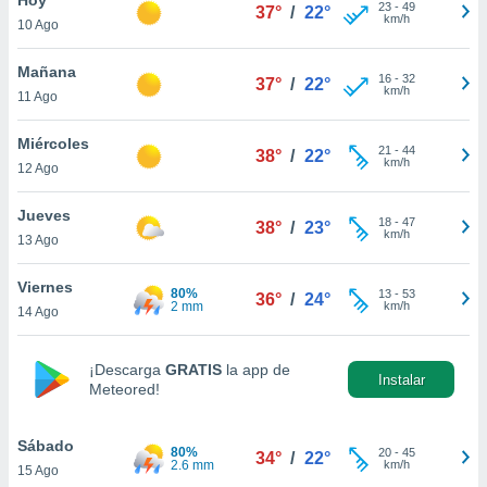
ublicidad y
23
-
49
37°
/
22°
km/h
10 Ago
do en
 mismo.
Mañana
16
-
32
37°
/
22°
sultar más
km/h
11 Ago
 en nuestra
 Cookies
y
Miércoles
21
-
44
ualquier
38°
/
22°
km/h
12 Ago
ento
 botón
Jueves
18
-
47
38°
/
23°
ación de
km/h
13 Ago
kies
 disponible
Viernes
80%
13
-
53
e nuestra
36°
/
24°
2 mm
km/h
14 Ago
.
IVAMENTE,
¡Descarga
GRATIS
la app de
Instalar
Meteored!
as
 a cookies
Sábado
80%
20
-
45
34°
/
22°
2.6 mm
km/h
15 Ago
 no aceptar