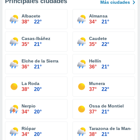
Principales ciudades
Más ciudades
Albacete
Almansa
38°
22°
34°
21°
Casas-Ibáñez
Caudete
35°
21°
35°
22°
Elche de la Sierra
Hellín
36°
21°
36°
21°
La Roda
Munera
38°
20°
37°
22°
Nerpio
Ossa de Montiel
34°
20°
37°
21°
Riópar
Tarazona de la Mancha
34°
20°
38°
21°