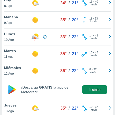
ublicidad y
13
-
40
34°
/
21°
km/h
8 Ago
do en
 mismo.
Mañana
11
-
33
35°
/
20°
sultar más
km/h
9 Ago
 en nuestra
 Cookies
y
Lunes
14
-
41
ualquier
33°
/
22°
km/h
10 Ago
ento
 botón
Martes
15
-
45
35°
/
21°
ación de
km/h
11 Ago
kies
 disponible
Miércoles
8
-
37
e nuestra
36°
/
22°
km/h
12 Ago
.
IVAMENTE,
¡Descarga
GRATIS
la app de
Instalar
Meteored!
as
 a cookies
Jueves
10
-
37
35°
/
22°
km/h
13 Ago
 no aceptar