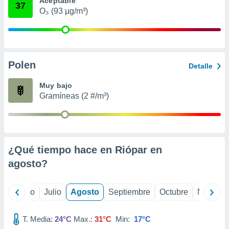
Aceptable
ados con el
37
 seleccionar
O₃ (93 µg/m³)
o.
calización
precisa e
ión mediante
Polen
Detalle
, publicidad
Muy bajo
dos,
Gramíneas (2 #/m³)
 publicidad
,
ón de
 desarrollo
s.
¿Qué tiempo hace en Riópar en
tros 1199
agosto
?
ios
yo
Junio
Julio
Agosto
Septiembre
Octubre
Noviemb
T. Media:
24°C
Max.:
31°C
Min:
17°C