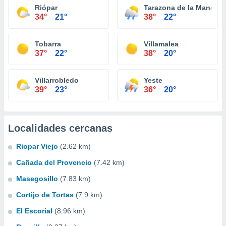
Riópar
Tarazona de la Mancha
34°
21°
38°
22°
Tobarra
Villamalea
37°
22°
38°
20°
Villarrobledo
Yeste
39°
23°
36°
20°
Localidades cercanas
Riopar Viejo
(2.62 km)
Cañada del Provencio
(7.42 km)
Masegosillo
(7.83 km)
Cortijo de Tortas
(7.9 km)
El Escorial
(8.96 km)