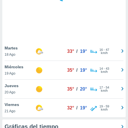
ste abono
 botón
.
nto,
cios
kies,
Martes
16
-
47
ores únicos
33°
/
19°
km/h
18 Ago
as similares
nar,
Miércoles
rocesar
14
-
43
35°
/
19°
km/h
onales como
19 Ago
 este sitio
recciones IP
Jueves
17
-
54
35°
/
20°
ficadores de
km/h
20 Ago
 posible
s
Viernes
 traten tus
19
-
59
32°
/
19°
km/h
nales en
21 Ago
 interés
go a lo que
Gráficas del tiempo
nerte. Para