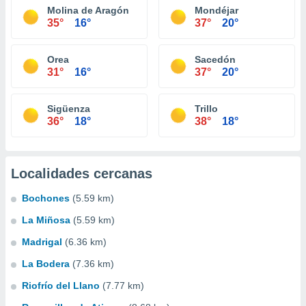
Molina de Aragón
Mondéjar
35°
16°
37°
20°
Orea
Sacedón
31°
16°
37°
20°
Sigüenza
Trillo
36°
18°
38°
18°
Localidades cercanas
Bochones
(5.59 km)
La Miñosa
(5.59 km)
Madrigal
(6.36 km)
La Bodera
(7.36 km)
Riofrío del Llano
(7.77 km)