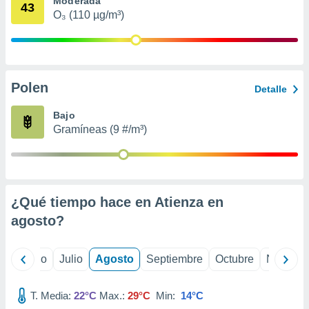
Moderada
ados con el
43
 seleccionar
O₃ (110 µg/m³)
o.
calización
precisa e
ión mediante
Polen
Detalle
, publicidad
Bajo
dos,
Gramíneas (9 #/m³)
 publicidad
,
ón de
 desarrollo
s.
¿Qué tiempo hace en Atienza en
tros 1199
agosto
?
ios
yo
Junio
Julio
Agosto
Septiembre
Octubre
Noviemb
T. Media:
22°C
Max.:
29°C
Min:
14°C