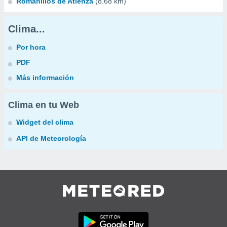
Romanillos de Atienza
(8.68 km)
Clima...
Por hora
PDF
Más información
Clima en tu Web
Widget del clima
API de Meteorología