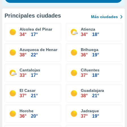
Principales ciudades
Más ciudades
Alcolea del Pinar
Atienza
34°
17°
34°
18°
Azuqueca de Henares
Brihuega
38°
22°
36°
19°
Cantalojas
Cifuentes
33°
17°
37°
18°
El Casar
Guadalajara
37°
21°
38°
21°
Horche
Jadraque
36°
20°
37°
19°