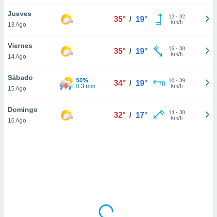
ón de
uedes
Jueves
12
-
32
35°
/
19°
uestro sitio
km/h
13 Ago
ed.mx. En
te
Viernes
 de que
15
-
38
35°
/
19°
km/h
14 Ago
talarán
e sean
para
Sábado
50%
10
-
39
34°
/
19°
a
0.3 mm
km/h
15 Ago
por el sitio
o se
Domingo
14
-
38
cookies para
32°
/
17°
km/h
16 Ago
nto ni para
licidad o
ado, aunque
sualizar
general no
ada. Puedes
 instalación
y acceder a
io web a